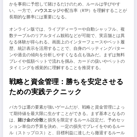
かを事前に予想して賭けるだけのため、ルールは学びやす
い。一方で、
ハウスエッジ
や配当率（RTP）を理解することが
長期的な勝率には重要になる。
オンライン版では、ライブディーラーや自動シャッフル、複
数テーブルのリアルタイム観戦などが可能で、実店舗とは異
なる体験が得られる。画面上のインターフェースやベット履
歴、統計表示を活用することで、自身のベッティングパター
ンや過去の傾向を分析しやすくなる点も強みだ。まずは無料
プレイや低額ベットで流れを掴み、カードの扱いやベットの
タイミングを感覚的に理解することを推奨する。
戦略と資金管理：勝ちを安定させる
ための実践テクニック
バカラは運の要素が強いゲームだが、戦略と資金管理によっ
て期待値を最大限に生かすことができる。まず基本となるの
は、
賭け金の分散
と損失を限定するルール設定だ。予めセッ
ション単位の予算を決め、一定の損失でプレイをやめるルー
ル（ストップロス）と、目標利益に達したら撤退するルール