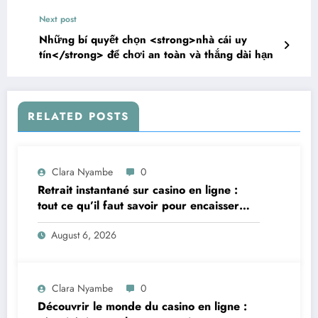
Next post
Những bí quyết chọn <strong>nhà cái uy
tín</strong> để chơi an toàn và thắng dài hạn
RELATED POSTS
Clara Nyambe
0
Retrait instantané sur casino en ligne :
tout ce qu’il faut savoir pour encaisser
vite et sereinement
August 6, 2026
Clara Nyambe
0
Découvrir le monde du casino en ligne :