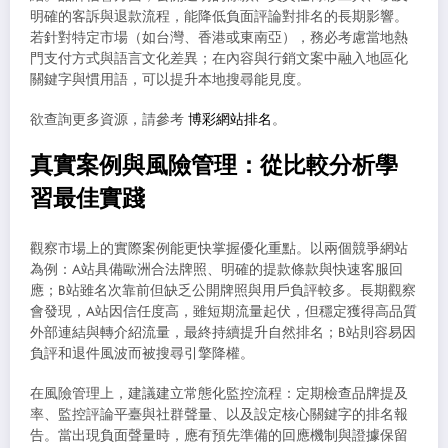
明確的客訴與退款流程，能降低負面評論對排名的長期影響。
若針對特定市場（如台灣、香港或東南亞），務必考慮當地熱
門支付方式與語言文化差異；在內容與行銷文案中融入地區化
關鍵字與慣用語，可以提升本地搜尋能見度。
欲查詢更多資源，請參考
博彩網站排名
。
真實案例與風險管理：從比較分析學
習最佳實踐
觀察市場上的實際案例能更快掌握優化重點。以兩個競爭網站
為例：A站具備歐洲合法牌照、明確的提款條款與快速客服回
應；B站雖名次靠前但缺乏公開牌照與用戶負評較多。長期觀察
會發現，A站因信任度高，雖短期流量起伏，但穩定獲得高品質
外部連結與轉介紹流量，最終持續提升自然排名；B站則容易因
負評和退件風波而被搜尋引擎降權。
在風險管理上，建議建立常態化監控流程：定期檢查品牌提及
率、監控評論平臺與社群聲量、以及設定核心關鍵字的排名報
告。當出現負面聲量時，應有預先準備的回應機制與證據保留