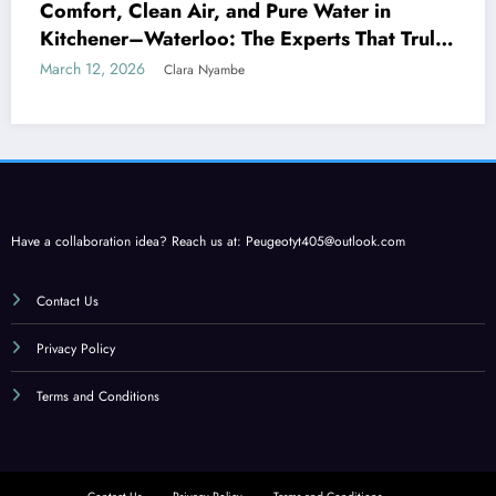
Comfort, Clean Air, and Pure Water in
Kitchener–Waterloo: The Experts That Truly
Care
March 12, 2026
Clara Nyambe
Have a collaboration idea? Reach us at:
Peugeotyt405@outlook.com
Contact Us
Privacy Policy
Terms and Conditions