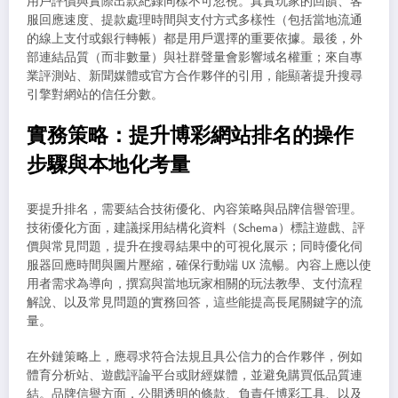
用戶評價與實際出款紀錄同樣不可忽視。真實玩家的回饋、客
服回應速度、提款處理時間與支付方式多樣性（包括當地流通
的線上支付或銀行轉帳）都是用戶選擇的重要依據。最後，外
部連結品質（而非數量）與社群聲量會影響域名權重；來自專
業評測站、新聞媒體或官方合作夥伴的引用，能顯著提升搜尋
引擎對網站的信任分數。
實務策略：提升博彩網站排名的操作
步驟與本地化考量
要提升排名，需要結合技術優化、內容策略與品牌信譽管理。
技術優化方面，建議採用結構化資料（Schema）標註遊戲、評
價與常見問題，提升在搜尋結果中的可視化展示；同時優化伺
服器回應時間與圖片壓縮，確保行動端 UX 流暢。內容上應以使
用者需求為導向，撰寫與當地玩家相關的玩法教學、支付流程
解說、以及常見問題的實務回答，這些能提高長尾關鍵字的流
量。
在外鏈策略上，應尋求符合法規且具公信力的合作夥伴，例如
體育分析站、遊戲評論平台或財經媒體，並避免購買低品質連
結。品牌信譽方面，公開透明的條款、負責任博彩工具、以及