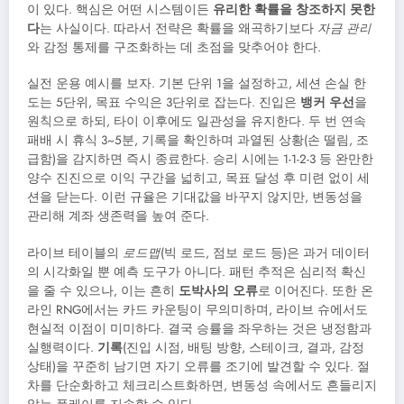
이 있다. 핵심은 어떤 시스템이든
유리한 확률을 창조하지 못한
다
는 사실이다. 따라서 전략은 확률을 왜곡하기보다
자금 관리
와 감정 통제를 구조화하는 데 초점을 맞추어야 한다.
실전 운용 예시를 보자. 기본 단위 1을 설정하고, 세션 손실 한
도는 5단위, 목표 수익은 3단위로 잡는다. 진입은
뱅커 우선
을
원칙으로 하되, 타이 이후에도 일관성을 유지한다. 두 번 연속
패배 시 휴식 3~5분, 기록을 확인하며 과열된 상황(손 떨림, 조
급함)을 감지하면 즉시 종료한다. 승리 시에는 1-1-2-3 등 완만한
양수 진진으로 이익 구간을 넓히고, 목표 달성 후 미련 없이 세
션을 닫는다. 이런 규율은 기대값을 바꾸지 않지만, 변동성을
관리해 계좌 생존력을 높여 준다.
라이브 테이블의
로드맵
(빅 로드, 점보 로드 등)은 과거 데이터
의 시각화일 뿐 예측 도구가 아니다. 패턴 추적은 심리적 확신
을 줄 수 있으나, 이는 흔히
도박사의 오류
로 이어진다. 또한 온
라인 RNG에서는 카드 카운팅이 무의미하며, 라이브 슈에서도
현실적 이점이 미미하다. 결국 승률을 좌우하는 것은 냉정함과
실행력이다.
기록
(진입 시점, 배팅 방향, 스테이크, 결과, 감정
상태)을 꾸준히 남기면 자기 오류를 조기에 발견할 수 있다. 절
차를 단순화하고 체크리스트화하면, 변동성 속에서도 흔들리지