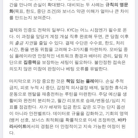
간을 만나며 손실이 확대됐다. 대비되는 두 사례는
규칙의 명문
화
(목표, 한도, 중단 조건)와 보너스 약관 이해가 얼마나 큰 차이
를 만드는지 보여준다.
결제와 인증도 전략의 일부다. KYC는 어느 시점엔가 필수로 온
다. 이 과정을 앞당겨 계정 개설 직후 완료해 두면, 큰 당첨 이후
의
출금 지연
을 줄일 수 있다. 결제 수단은 수수료, 한도, 처리
시간, 환율 변동 위험을 고려해 2~3가지를 마련하자. 모바일 중
심 플레이라면 안정적인 네트워크 환경과 배터리 관리, 알림 차
단으로
집중력
을 보장하는 세팅이 필요하다. 불안정한 접속은
의도치 않은 미참여 판정이나 베팅 오류를 유발한다.
마지막으로 가장 중요한 것은
책임 있는 플레이
다. 손실 추적
금지, 피로 누적 시 중단, 감정적 의사결정 배제, 일정한 휴식과
운동으로 멘탈을 재충전하는 루틴을 마련한다. 주당 예산을 생
활비와 완전히 분리하고, 월간 리포트로 승패/변동성/심리 지
표를 점검한다.
자가 배제
와 입금 한도 같은 도구는 단지 옵션
이 아니라 안전벨트다. 데이터로 규율을 강화하고, 기회의 영역
(뱅커 선호, 보너스 최적화)을 확률적으로 미세 조정하면,
바카
라사이트
에서의 경험은 더 안정적이고 지속 가능한 여정이 된
다.