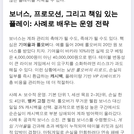
않는 플레이를 지속할 수 있다.
보너스, 프로모션, 그리고 책임 있는
플레이: 사례로 배우는 운영 전략
보너스는 계좌 관리의 촉매가 될 수도, 족쇄가 될 수도 있다. 핵
심은
기여율과 롤오버
다. 예를 들어 20배 롤오버의 20만 원 보
너스를 받았다 치자. 기여율이 바카라 10%라면 실제 요구 베팅
은 4,000,000원이 아닌 40,000,000원으로 뛴다. 테이블 변동성
이 큰 라이브 게임에서 이 요구치를 소화하려면 리스크가 과도
해질 수 있다. 이런 상황에서는
낮은 롤오버의 리로드
, 손실의
일부를 즉시 환급하는
캐시백
, 플레이량 기반
VIP 리베이트
가
총 비용을 관리하는 데 더 적절하다.
사례 A: 보수적 운영. 기본 단위 1, 세션 목표 2~3단위, 손실 한
도 4단위,
뱅커 고정
전략. 롤오버가 무거운 웰컴 보너스 대신
일일 5% 캐시백을 선택. 결과적으로 변동성 높은 구간에서도
순손실이 캐시백으로 부분 상쇄되어 계좌 방어력이 올라갔다.
사례 B: 공격적 보너스 소진. 큰 웰컴 보너스를 수령했으나,
게
임 기여율
을 간과해 초과 베팅이 누적되며 테이블 리밋과 심리
적 압박이 겹쳤다. 마팅게일로 손실을 만회하려다 연속 패배 구