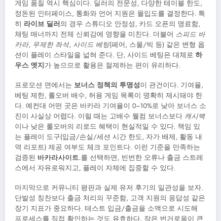
게임 품질 역시 핵심이다. 딜러의 전문성, 다양한 테이블 한도,
정돈된 인터페이스, 통화와 언어 지원은 몰입도를 결정한다. 특
히
라이브 딜러
의 경우 스튜디오 안정성, 카드 오픈의 명료함,
채팅 매너까지 전체 신뢰감에 영향을 미친다. 더불어
스피드 바
카라
,
무제한 좌석
,
사이드 베팅
(페어, 스몰/빅 등) 같은 변형 옵
션이 플레이 스타일을 넓혀 준다. 단, 사이드 베팅은 대체로
하
우스 엣지
가 높으므로 활용은 절제하는 편이 유리하다.
프로모션 면에서는
보너스 정책의 투명성
이 관건이다. 기여율,
베팅 제한, 롤오버 배수, 허용 게임 목록이 명확히 제시돼야 한
다. 예컨대 어떤 곳은 바카라 기여율이 0~10%로 낮아 보너스 소
진이 사실상 어렵다. 이럴 때는 고배수 웰컴 보너스보다
캐시백
이나 낮은 롤오버의 리로드 혜택이 현실적일 수 있다. 책임 있
는 플레이 도구(입금/손실/세션 시간 한도, 자가 배제, 활동 내
역 리포트) 제공 여부도 체크 포인트다. 이런 기준을 만족하는
검증된
바카라사이트.
를 선택하면, 빈번한 오류나 출금 스트레
스에서 자유로워지고, 플레이 자체에 집중할 수 있다.
마지막으로 커뮤니티 평판과 실제 유저 후기의 일관성을 보자.
단발성 칭찬보다 출금 처리의 꾸준함, 고객 지원의 응답성 같은
장기 지표가 중요하다. 테스트 입금/출금을 소액으로 시도해
프로세스를 직접 확인하는 것도 유효하다. 작은 번거로움이 큰