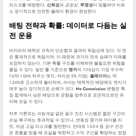
리스크를 예방한다.
신뢰성
과
공정성
,
투명성
이 맞물려야 비로
소 장기적으로 안전한 플레이 환경이 완성된다.
배팅 전략과 확률: 데이터로 다듬는 실
전 운용
바카라의 매력은 규칙의 단순함과 결과의 독립성에 있다. 각 판
은 통계적으로 독립이며, 이 때문에 과거의 연속 승패가 미래를
보장하지 않는다. 기본 확률 구조를 이해하면 불필요한 위험을
줄일 수 있다. 일반 룰 기준으로
뱅커
의 기대값이 가장 우수하
다(약 1.06% 하우스 엣지, 커미션 5% 가정).
플레이어
는 약
1.24%로 근소하게 불리하며,
타이
는 매력적인 배당에도 엣지가
매우 높아 장기적으로 손해가 크다.
No Commission
변형은 특
정 합계에서 낮은 배당으로 균형을 맞추므로 표면적으로만 유
리해 보일 수 있다.
자주 거론되는
마팅게일
같은 음수 진진 시스템은 짧은 구간의
손실 복구에는 효과적일 수 있으나, 변동성 증가와 테이블 리
밋, 자금 고갈 리스크를 동반한다. 반대로 1-3-2-4 등
양수 진진
은 흐름을 탔을 때 손실을 제한하고 수익 구간을 확장하는 장점