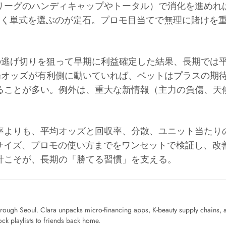
リーグのハンディキャップやトータル）で消化を進めれ
散の効く単式を選ぶのが定石。プロモ目当てで無理に賭けを
の逃げ切りを狙って早期に利益確定した結果、長期では
オッズが有利側に動いていれば、ベットはプラスの期待
ることが多い。例外は、重大な新情報（主力の負傷、天
率よりも、平均オッズと回収率、分散、ユニット当たりの
eサイズ、プロモの使い方までをワンセットで検証し、
計こそが、長期の「勝てる習慣」を支える。
ough Seoul. Clara unpacks micro-financing apps, K-beauty supply chains, a
ck playlists to friends back home.