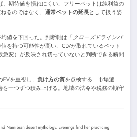
ば、期待値を損ねにくい。フリーベットは純利益の
重ねるのではなく、
通常ベットの延長
として扱う姿
平均値を下回った。判断軸は「
クローズドラインバ
値を持つ可能性が高い。CLVが取れているベット
候急変）が反映され切っていないと判断できる瞬間
EVを重視し、
負け方の質
を点検する。市場選
改善を一つずつ積み上げる。地域の法令や税務の順守
nd Namibian desert mythology. Evenings find her practicing