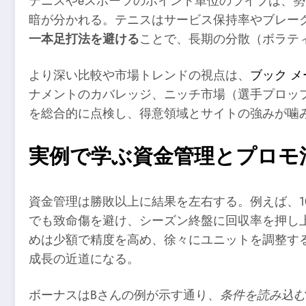
テニスやeスポーツのポイント単位のライブは、
暗が分かれる。テニスはサービス保持率やブレー
一本足打法を避ける
ことで、長期の分散（ボラテ
より深い比較や市場トレンドの視点は、
ブック メ
ナメントのカバレッジ、ニッチ市場（選手プロッ
を総合的に点検し、得意領域とサイトの強みが噛
実例で学ぶ資金管理とプロモ
資金管理は勝敗以上に結果を左右する。例えば、1
でも致命傷を避け、シーズン終盤に回収率を押し
めは少額で精度を高め、徐々にユニットを調整す
成長の近道になる。
ボーナスはBさんの例が示す通り、
条件を読み込む