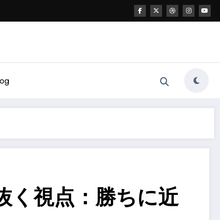
log
抜く視点：勝ちに近