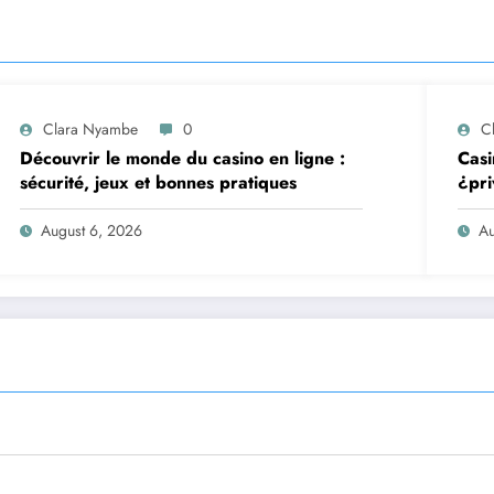
Clara Nyambe
0
C
Découvrir le monde du casino en ligne :
Casi
sécurité, jeux et bonnes pratiques
¿pri
August 6, 2026
Au