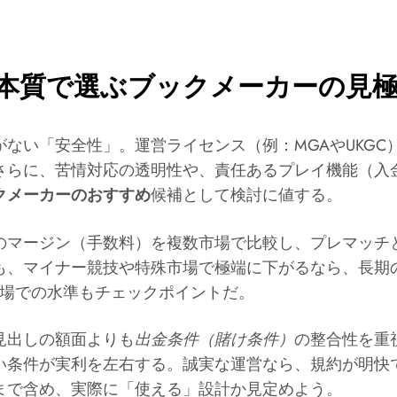
本質で選ぶブックメーカーの見
ない「安全性」。運営ライセンス（例：MGAやUKGC
さらに、苦情対応の透明性や、責任あるプレイ機能（入
クメーカーのおすすめ
候補として検討に値する。
のマージン（手数料）を複数市場で比較し、プレマッチ
も、マイナー競技や特殊市場で極端に下がるなら、長期
市場での水準もチェックポイントだ。
見出しの額面よりも
出金条件（賭け条件）
の整合性を重
い条件が実利を左右する。誠実な運営なら、規約が明快
まで含め、実際に「使える」設計か見定めよう。