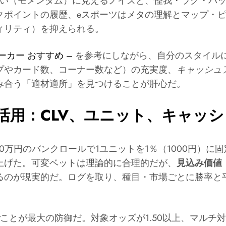
勢い（モメンタム）に見えるノイズと、怪我・ラグ・パ
クポイントの履歴、eスポーツはメタの理解とマップ・ピ
ィリティ）を抑えられる。
ーカー おすすめ –
を参考にしながら、自分のスタイル
プやカード数、コーナー数など）の充実度、
キャッシュ
み合う「適材適所」を見つけることが肝心だ。
活用：CLV、ユニット、キャッ
0万円のバンクロールで1ユニットを1％（1000円）に
上げた。可変ベットは理論的に合理的だが、
見込み価値
るのが現実的だ。ログを取り、種目・市場ごとに勝率と
ことが最大の防御だ。対象オッズが1.50以上、マルチ