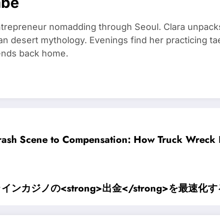
mbe
trepreneur nomadding through Seoul. Clara unpacks
an desert mythology. Evenings find her practicing t
riends back home.
rash Scene to Compensation: How Truck Wreck
カジノの<strong>出金</strong>を最速化