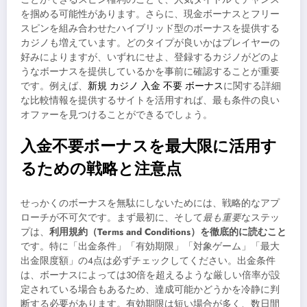
を掴める可能性があります。さらに、現金ボーナスとフリー
スピンを組み合わせたハイブリッド型のボーナスを提供する
カジノも増えています。どのタイプが良いかはプレイヤーの
好みによりますが、いずれにせよ、登録するカジノがどのよ
うなボーナスを提供しているかを事前に確認することが重要
です。例えば、
新規 カジノ 入金 不要 ボーナス
に関する詳細
な比較情報を提供するサイトを活用すれば、最も条件の良い
オファーを見つけることができるでしょう。
入金不要ボーナスを最大限に活用す
るための戦略と注意点
せっかくのボーナスを無駄にしないためには、戦略的なアプ
ローチが不可欠です。まず最初に、そして
最も重要
なステッ
プは、
利用規約（Terms and Conditions）を徹底的に読むこと
です。特に「出金条件」「有効期限」「対象ゲーム」「最大
出金限度額」の4点は必ずチェックしてください。出金条件
は、ボーナスによっては30倍を超えるような厳しい倍率が設
定されている場合もあるため、達成可能かどうかを冷静に判
断する必要があります。有効期限は短い場合が多く、数日間