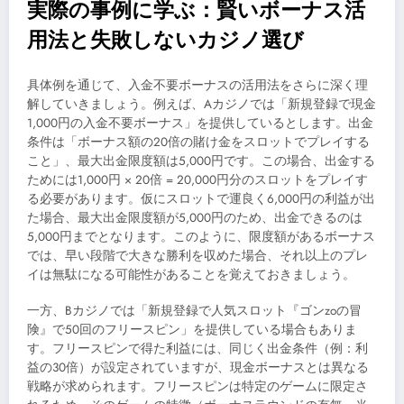
実際の事例に学ぶ：賢いボーナス活
用法と失敗しないカジノ選び
具体例を通じて、入金不要ボーナスの活用法をさらに深く理
解していきましょう。例えば、Aカジノでは「新規登録で現金
1,000円の入金不要ボーナス」を提供しているとします。出金
条件は「ボーナス額の20倍の賭け金をスロットでプレイする
こと」、最大出金限度額は5,000円です。この場合、出金する
ためには1,000円 × 20倍 = 20,000円分のスロットをプレイす
る必要があります。仮にスロットで運良く6,000円の利益が出
た場合、最大出金限度額が5,000円のため、出金できるのは
5,000円までとなります。このように、限度額があるボーナス
では、早い段階で大きな勝利を収めた場合、それ以上のプレ
イは無駄になる可能性があることを覚えておきましょう。
一方、Bカジノでは「新規登録で人気スロット『ゴンzoの冒
険』で50回のフリースピン」を提供している場合もありま
す。フリースピンで得た利益には、同じく出金条件（例：利
益の30倍）が設定されていますが、現金ボーナスとは異なる
戦略が求められます。フリースピンは特定のゲームに限定さ