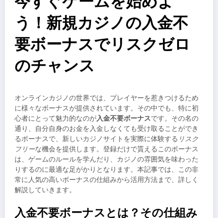
今すぐゲームを始めよ
う！新規カジノの入金不
要ボーナスでリスクゼロ
のチャンス
オンラインカジノの世界では、プレイヤーを惹きつけるため
に様々なボーナスが提供されています。その中でも、特に初
心者にとって魅力的なのが
入金不要ボーナス
です。その名の
通り、自分自身のお金を入金しなくても受け取ることができ
るボーナスで、新しいカジノサイトを実際に体験する
リスク
フリー
な機会を提供します。登録だけで貰えるこのボーナス
は、ゲームのルールを学んだり、カジノの雰囲気を味わった
りするのに最適な足がかりとなります。本記事では、この非
常に人気の高いボーナスの仕組みから活用方法まで、詳しく
解説していきます。
入金不要ボーナスとは？その仕組み