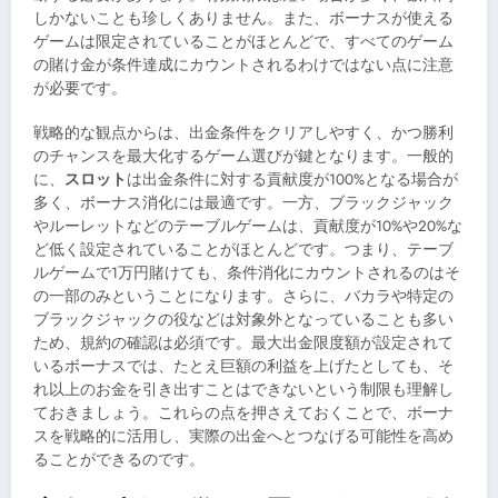
しかないことも珍しくありません。また、ボーナスが使える
ゲームは限定されていることがほとんどで、すべてのゲーム
の賭け金が条件達成にカウントされるわけではない点に注意
が必要です。
戦略的な観点からは、出金条件をクリアしやすく、かつ勝利
のチャンスを最大化するゲーム選びが鍵となります。一般的
に、
スロット
は出金条件に対する貢献度が100%となる場合が
多く、ボーナス消化には最適です。一方、ブラックジャック
やルーレットなどのテーブルゲームは、貢献度が10%や20%な
ど低く設定されていることがほとんどです。つまり、テーブ
ルゲームで1万円賭けても、条件消化にカウントされるのはそ
の一部のみということになります。さらに、バカラや特定の
ブラックジャックの役などは対象外となっていることも多い
ため、規約の確認は必須です。最大出金限度額が設定されて
いるボーナスでは、たとえ巨額の利益を上げたとしても、そ
れ以上のお金を引き出すことはできないという制限も理解し
ておきましょう。これらの点を押さえておくことで、ボーナ
スを戦略的に活用し、実際の出金へとつなげる可能性を高め
ることができるのです。