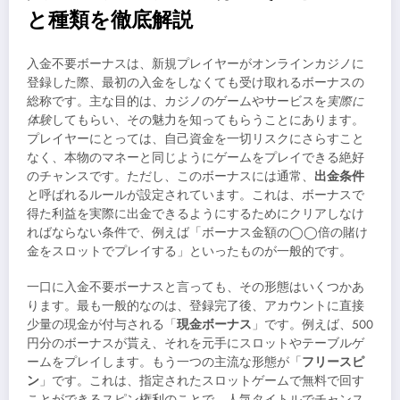
と種類を徹底解説
入金不要ボーナスは、新規プレイヤーがオンラインカジノに
登録した際、最初の入金をしなくても受け取れるボーナスの
総称です。主な目的は、カジノのゲームやサービスを
実際に
体験
してもらい、その魅力を知ってもらうことにあります。
プレイヤーにとっては、自己資金を一切リスクにさらすこと
なく、本物のマネーと同じようにゲームをプレイできる絶好
のチャンスです。ただし、このボーナスには通常、
出金条件
と呼ばれるルールが設定されています。これは、ボーナスで
得た利益を実際に出金できるようにするためにクリアしなけ
ればならない条件で、例えば「ボーナス金額の◯◯倍の賭け
金をスロットでプレイする」といったものが一般的です。
一口に入金不要ボーナスと言っても、その形態はいくつかあ
ります。最も一般的なのは、登録完了後、アカウントに直接
少量の現金が付与される「
現金ボーナス
」です。例えば、500
円分のボーナスが貰え、それを元手にスロットやテーブルゲ
ームをプレイします。もう一つの主流な形態が「
フリースピ
ン
」です。これは、指定されたスロットゲームで無料で回す
ことができるスピン権利のことで、人気タイトルでチャンス