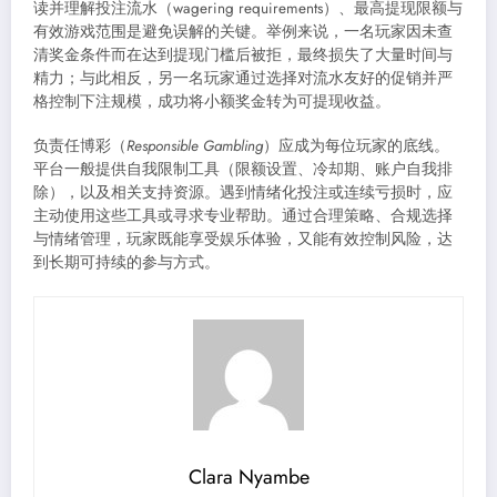
读并理解投注流水（wagering requirements）、最高提现限额与
有效游戏范围是避免误解的关键。举例来说，一名玩家因未查
清奖金条件而在达到提现门槛后被拒，最终损失了大量时间与
精力；与此相反，另一名玩家通过选择对流水友好的促销并严
格控制下注规模，成功将小额奖金转为可提现收益。
负责任博彩（
Responsible Gambling
）应成为每位玩家的底线。
平台一般提供自我限制工具（限额设置、冷却期、账户自我排
除），以及相关支持资源。遇到情绪化投注或连续亏损时，应
主动使用这些工具或寻求专业帮助。通过合理策略、合规选择
与情绪管理，玩家既能享受娱乐体验，又能有效控制风险，达
到长期可持续的参与方式。
Clara Nyambe