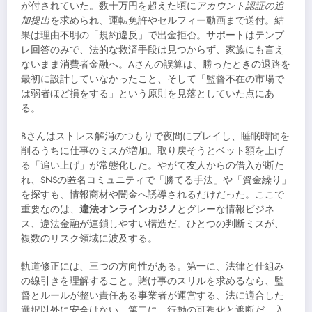
が付されていた。数十万円を超えた頃に
アカウント認証の追
加提出
を求められ、運転免許やセルフィー動画まで送付。結
果は理由不明の「規約違反」で出金拒否。サポートはテンプ
レ回答のみで、法的な救済手段は見つからず、家族にも言え
ないまま消費者金融へ。Aさんの誤算は、勝ったときの退路を
最初に設計していなかったこと、そして「監督不在の市場で
は弱者ほど損をする」という原則を見落としていた点にあ
る。
Bさんはストレス解消のつもりで夜間にプレイし、睡眠時間を
削るうちに仕事のミスが増加。取り戻そうとベット額を上げ
る「追い上げ」が常態化した。やがて友人からの借入が断た
れ、SNSの匿名コミュニティで「勝てる手法」や「資金繰り」
を探すも、情報商材や闇金へ誘導されるだけだった。ここで
重要なのは、
違法オンラインカジノ
とグレーな情報ビジネ
ス、違法金融が連鎖しやすい構造だ。ひとつの判断ミスが、
複数のリスク領域に波及する。
軌道修正には、三つの方向性がある。第一に、法律と仕組み
の線引きを理解すること。賭け事のスリルを求めるなら、監
督とルールが整い責任ある事業者が運営する、法に適合した
選択以外に安全はない。第二に、行動の可視化と遮断だ。入