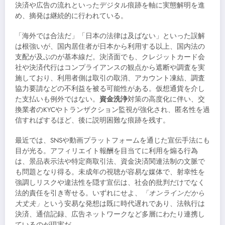
決済や広告の流れといったデジタル痕跡を軸に実態解明を進
め、摘発は継続的に行われている。
「海外では合法だ」「日本の法律は及ばない」といった誤解
は根強いが、国内居住者が日本から利用する以上、国内法の
支配が及ぶのが基本線だ。決済面でも、クレジットカード会
社や決済代行はコンプライアンスの観点から遮断や調査を実
施しており、利用者側は取引の取消、アカウント凍結、調査
協力要請などの不利益を被る可能性がある。仮想通貨を介し
た支払いも例外ではない。
資金洗浄
対策の高度化に伴い、交
換業者のKYCやトランザクション監視が強化され、匿名性を過
信すればするほど、後に説明困難な痕跡を残す。
最近では、SNSや動画プラットフォームを通じた宣伝手法にも
目が光る。アフィリエイト報酬を目当てに利用を煽る行為
は、景品表示法や特定商取引法、資金決済関連法制の文脈で
も問題となり得る。未成年の視聴が容易な媒体で、射幸性を
強調しリスクや違法性を隠す宣伝は、社会的批判だけでなく
法的責任を引き寄せる。いずれにせよ、
「オンラインだから
大丈夫」
という安易な発想は既に時代遅れであり、法執行は
決済、通信記録、広告ネットワークなど多層にわたり連携し
ているのが現実だ。