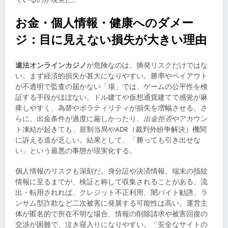
お金・個人情報・健康へのダメー
ジ：目に見えない損失が大きい理由
違法オンラインカジノ
が危険なのは、摘発リスクだけではな
い。まず経済的損失が甚大になりやすい。勝率やペイアウト
が不透明で監査の届かない「場」では、ゲームの公平性を検
証する手段がほぼない。ドル建てや仮想通貨建てで感覚が麻
痺しやすく、為替やボラティリティが損失を増幅させる。さ
らに、出金条件が過度に厳しかったり、
出金拒否
やアカウン
ト凍結が起きても、規制当局やADR（裁判外紛争解決）機関
に訴える道が乏しい。結果として、「勝っても引き出せな
い」という最悪の事態が現実化する。
個人情報のリスクも深刻だ。身分証や決済情報、端末の指紋
情報に至るまでが、検証と称して収集されることがある。流
出・転用されれば、クレジット不正利用、闇バイト勧誘、ラ
ンサム型詐欺など二次被害に発展する可能性は高い。運営主
体が匿名的で所在不明な場合、情報の削除請求や被害回復の
交渉が困難で、泣き寝入りになりやすい。「安全なサイトの