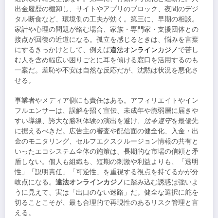
出金履歴の棚卸し、サイトやアプリのブロック、夜間のデジ
タル断食など、環境側の工夫が効く。第三に、早期の相談。
家計や心理の問題が絡む場合、家族・専門家・支援団体との
接点が回復の近道になる。孤立を感じるときは、悩みを言葉
にするきっかけとして、例えば
違法オンラインカジノ
で苦し
む人を含め幅広い困りごとに耳を傾ける窓口を活用するのも
一案だ。羞恥や不安は自然な反応だが、沈黙は状況を悪化さ
せる。
事業者やメディア側にも責任はある。アフィリエイトやイン
フルエンサーは、誤解を招く宣伝、未成年や脆弱層に届きや
すい導線、誇大な勝利体験の演出を避け、
法令遵守
を最優先
に据えるべきだ。広告主の審査や配信面の健全化、入金・出
金のモニタリング、セルフエクスクルージョン情報の共有と
いったエコシステム全体の施策は、長期的な市場の信頼と矛
盾しない。個人も組織も、短期の刺激や利益よりも、「透明
性」「説明責任」「可逆性」を重視する視点を持てるかが分
岐点になる。
違法オンラインカジノ
に踏み込む誘惑は強いよ
うに見えて、実は「出口のない迷路」だ。健全な選択に舵を
切ることこそが、最も合理的で再現性のあるリスク管理と言
える。