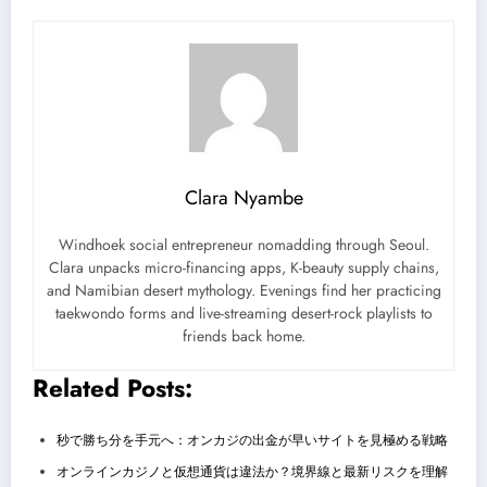
Clara Nyambe
Windhoek social entrepreneur nomadding through Seoul.
Clara unpacks micro-financing apps, K-beauty supply chains,
and Namibian desert mythology. Evenings find her practicing
taekwondo forms and live-streaming desert-rock playlists to
friends back home.
Related Posts:
秒で勝ち分を手元へ：オンカジの出金が早いサイトを見極める戦略
オンラインカジノと仮想通貨は違法か？境界線と最新リスクを理解