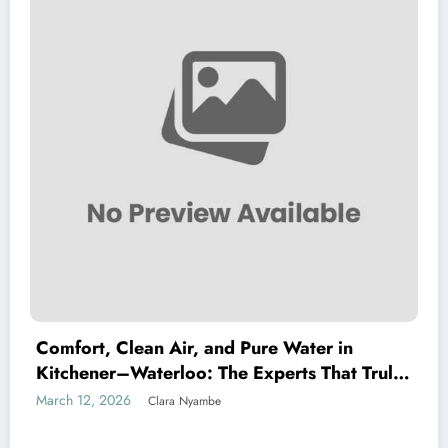
Comfort, Clean Air, and Pure Water in
Kitchener–Waterloo: The Experts That Truly
Care
March 12, 2026
Clara Nyambe