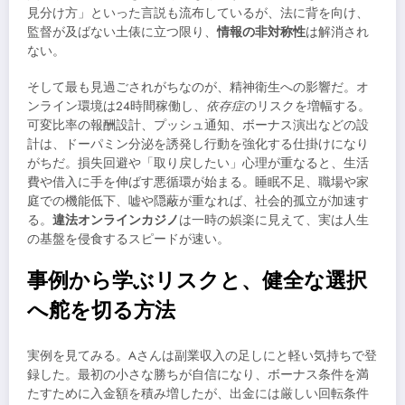
見分け方」といった言説も流布しているが、法に背を向け、
監督が及ばない土俵に立つ限り、
情報の非対称性
は解消され
ない。
そして最も見過ごされがちなのが、精神衛生への影響だ。オ
ンライン環境は24時間稼働し、
依存症
のリスクを増幅する。
可変比率の報酬設計、プッシュ通知、ボーナス演出などの設
計は、ドーパミン分泌を誘発し行動を強化する仕掛けになり
がちだ。損失回避や「取り戻したい」心理が重なると、生活
費や借入に手を伸ばす悪循環が始まる。睡眠不足、職場や家
庭での機能低下、嘘や隠蔽が重なれば、社会的孤立が加速す
る。
違法オンラインカジノ
は一時の娯楽に見えて、実は人生
の基盤を侵食するスピードが速い。
事例から学ぶリスクと、健全な選択
へ舵を切る方法
実例を見てみる。Aさんは副業収入の足しにと軽い気持ちで登
録した。最初の小さな勝ちが自信になり、ボーナス条件を満
たすために入金額を積み増したが、出金には厳しい回転条件