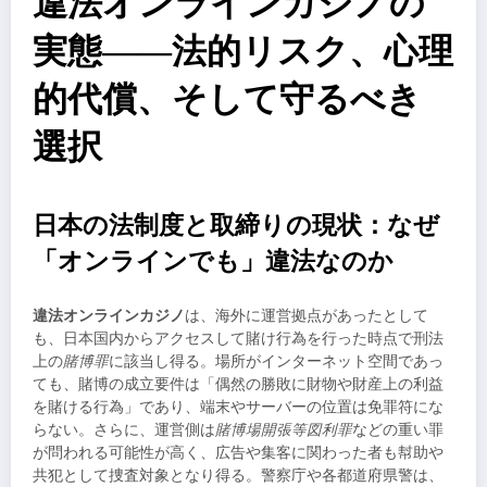
違法オンラインカジノの
実態――法的リスク、心理
的代償、そして守るべき
選択
日本の法制度と取締りの現状：なぜ
「オンラインでも」違法なのか
違法オンラインカジノ
は、海外に運営拠点があったとして
も、日本国内からアクセスして賭け行為を行った時点で刑法
上の
賭博罪
に該当し得る。場所がインターネット空間であっ
ても、賭博の成立要件は「偶然の勝敗に財物や財産上の利益
を賭ける行為」であり、端末やサーバーの位置は免罪符にな
らない。さらに、運営側は
賭博場開張等図利罪
などの重い罪
が問われる可能性が高く、広告や集客に関わった者も幇助や
共犯として捜査対象となり得る。警察庁や各都道府県警は、