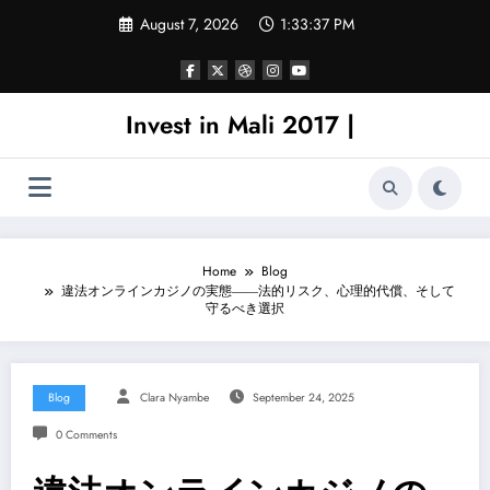
Skip
August 7, 2026
1:33:37 PM
to
content
Invest in Mali 2017 |
Home
Blog
違法オンラインカジノの実態――法的リスク、心理的代償、そして
守るべき選択
Blog
Clara Nyambe
September 24, 2025
0 Comments