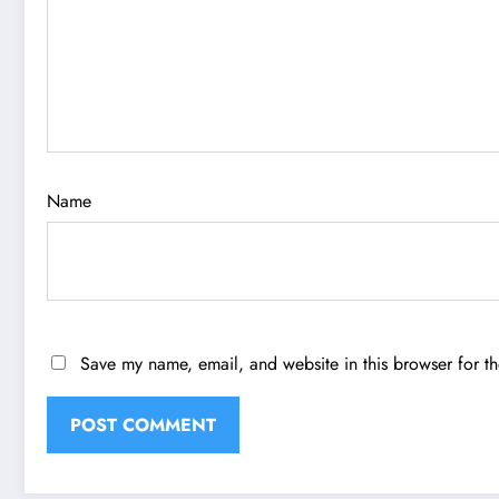
Name
Save my name, email, and website in this browser for t