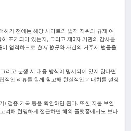
택하기 전에는 해당 사이트의 법적 지위와 규제 여
히 표기되어 있는지, 그리고 제3자 기관의 감사를
법률이 엄격하므로
현지 법규
와 자신의 거주지 법률을
, 그리고 분쟁 시 대응 방식이 명시되어 있지 않다면
 독립적인 리뷰를 함께 참고해 현실적인 기대치를 설정
기) 검증 기록 등을 확인하면 된다. 또한 지불 보안
를 고려해 현명하게 접근하면 해외 플랫폼에서도 보다