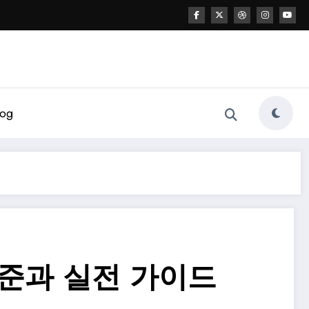
log
기준과 실전 가이드