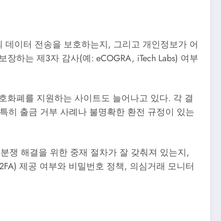
자의 데이터 전송을 보호하는지, 그리고 개인정보가 어
3자 감사(예: eCOGRA, iTech Labs) 여부
호화폐를 지원하는 사이트도 늘어나고 있다. 각 결
 특히 출금 거부 사례나 불명확한 환전 규정이 있는
분쟁 해결을 위한 중재 절차가 잘 갖춰져 있는지,
2FA) 제공 여부와 비밀번호 정책, 의심거래 모니터