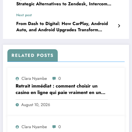
Strategic Alternatives to Zendesk, Intercom
Fin, Freshdesk, Kustomer, and Front
Next post
From Dash to Digital: How CarPlay, Android
Auto, and Android Upgrades Transform
Everyday Driving
RELATED POSTS
Clara Nyambe
0
Retrait immédiat : comment choisir un
casino en ligne qui paie vraiment en un
instant
August 10, 2026
Clara Nyambe
0