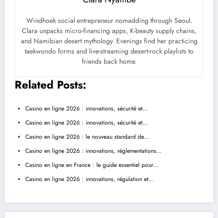
Windhoek social entrepreneur nomadding through Seoul.
Clara unpacks micro-financing apps, K-beauty supply chains,
and Namibian desert mythology. Evenings find her practicing
taekwondo forms and live-streaming desert-rock playlists to
friends back home.
Related Posts:
Casino en ligne 2026 : innovations, sécurité et…
Casino en ligne 2026 : innovations, sécurité et…
Casino en ligne 2026 : le nouveau standard de…
Casino en ligne 2026 : innovations, réglementations…
Casino en ligne en France : le guide essentiel pour…
Casino en ligne 2026 : innovations, régulation et…