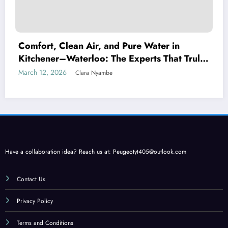
Comfort, Clean Air, and Pure Water in
Kitchener–Waterloo: The Experts That Truly
Care
March 12, 2026
Clara Nyambe
Have a collaboration idea? Reach us at:
Peugeotyt405@outlook.com
Contact Us
Privacy Policy
Terms and Conditions