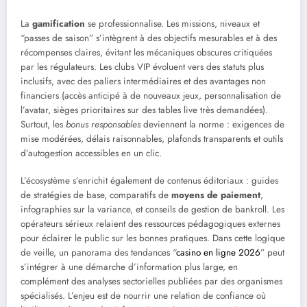
La
gamification
se professionnalise. Les missions, niveaux et
“passes de saison” s’intègrent à des objectifs mesurables et à des
récompenses claires, évitant les mécaniques obscures critiquées
par les régulateurs. Les clubs VIP évoluent vers des statuts plus
inclusifs, avec des paliers intermédiaires et des avantages non
financiers (accès anticipé à de nouveaux jeux, personnalisation de
l’avatar, sièges prioritaires sur des tables live très demandées).
Surtout, les
bonus responsables
deviennent la norme : exigences de
mise modérées, délais raisonnables, plafonds transparents et outils
d’autogestion accessibles en un clic.
L’écosystème s’enrichit également de contenus éditoriaux : guides
de stratégies de base, comparatifs de
moyens de paiement
,
infographies sur la variance, et conseils de gestion de bankroll. Les
opérateurs sérieux relaient des ressources pédagogiques externes
pour éclairer le public sur les bonnes pratiques. Dans cette logique
de veille, un panorama des tendances “
casino en ligne 2026
” peut
s’intégrer à une démarche d’information plus large, en
complément des analyses sectorielles publiées par des organismes
spécialisés. L’enjeu est de nourrir une relation de confiance où