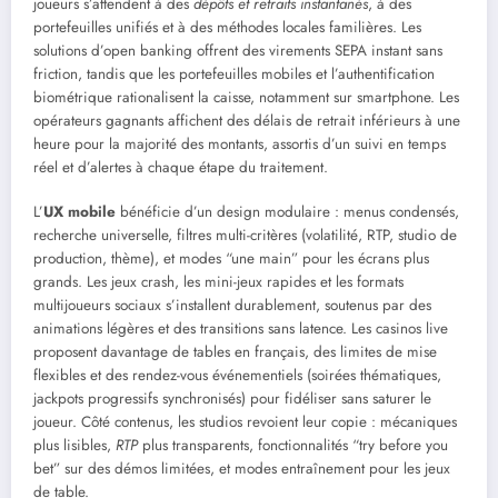
joueurs s’attendent à des
dépôts et retraits instantanés
, à des
portefeuilles unifiés et à des méthodes locales familières. Les
solutions d’open banking offrent des virements SEPA instant sans
friction, tandis que les portefeuilles mobiles et l’authentification
biométrique rationalisent la caisse, notamment sur smartphone. Les
opérateurs gagnants affichent des délais de retrait inférieurs à une
heure pour la majorité des montants, assortis d’un suivi en temps
réel et d’alertes à chaque étape du traitement.
L’
UX mobile
bénéficie d’un design modulaire : menus condensés,
recherche universelle, filtres multi-critères (volatilité, RTP, studio de
production, thème), et modes “une main” pour les écrans plus
grands. Les jeux crash, les mini-jeux rapides et les formats
multijoueurs sociaux s’installent durablement, soutenus par des
animations légères et des transitions sans latence. Les casinos live
proposent davantage de tables en français, des limites de mise
flexibles et des rendez-vous événementiels (soirées thématiques,
jackpots progressifs synchronisés) pour fidéliser sans saturer le
joueur. Côté contenus, les studios revoient leur copie : mécaniques
plus lisibles,
RTP
plus transparents, fonctionnalités “try before you
bet” sur des démos limitées, et modes entraînement pour les jeux
de table.