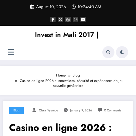
Skip
August 10, 2026
10:24:40 AM
to
content
Invest in Mali 2017 |
Home
Blog
Casino en ligne 2026 : innovations, sécurité et expériences de jeu
nouvelle génération
Blog
Clara Nyambe
January 9, 2026
0 Comments
Casino en ligne 2026 :