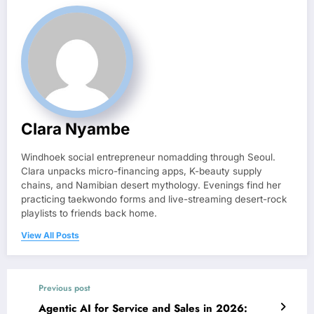
Clara Nyambe
Windhoek social entrepreneur nomadding through Seoul.
Clara unpacks micro-financing apps, K-beauty supply
chains, and Namibian desert mythology. Evenings find her
practicing taekwondo forms and live-streaming desert-rock
playlists to friends back home.
View All Posts
Previous post
Agentic AI for Service and Sales in 2026: