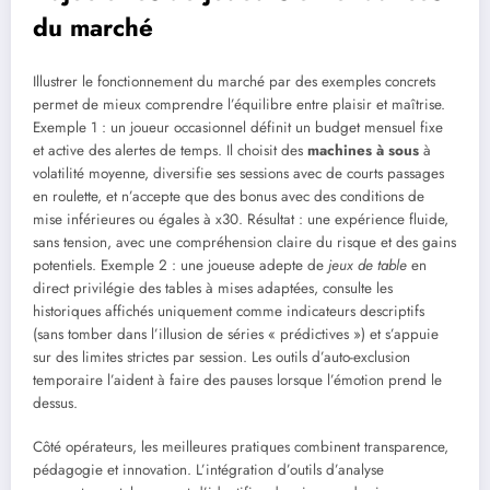
du marché
Illustrer le fonctionnement du marché par des exemples concrets
permet de mieux comprendre l’équilibre entre plaisir et maîtrise.
Exemple 1 : un joueur occasionnel définit un budget mensuel fixe
et active des alertes de temps. Il choisit des
machines à sous
à
volatilité moyenne, diversifie ses sessions avec de courts passages
en roulette, et n’accepte que des bonus avec des conditions de
mise inférieures ou égales à x30. Résultat : une expérience fluide,
sans tension, avec une compréhension claire du risque et des gains
potentiels. Exemple 2 : une joueuse adepte de
jeux de table
en
direct privilégie des tables à mises adaptées, consulte les
historiques affichés uniquement comme indicateurs descriptifs
(sans tomber dans l’illusion de séries « prédictives ») et s’appuie
sur des limites strictes par session. Les outils d’auto-exclusion
temporaire l’aident à faire des pauses lorsque l’émotion prend le
dessus.
Côté opérateurs, les meilleures pratiques combinent transparence,
pédagogie et innovation. L’intégration d’outils d’analyse