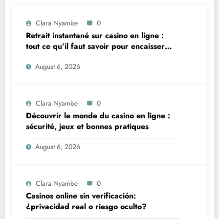
Clara Nyambe
0
Retrait instantané sur casino en ligne :
tout ce qu’il faut savoir pour encaisser
vite et sereinement
August 6, 2026
Clara Nyambe
0
Découvrir le monde du casino en ligne :
sécurité, jeux et bonnes pratiques
August 6, 2026
Clara Nyambe
0
Casinos online sin verificación:
¿privacidad real o riesgo oculto?