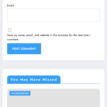
Email
Save my name, email, and website in this browser for the next time I
comment.
You May Have Missed
UNCATEGORIZED