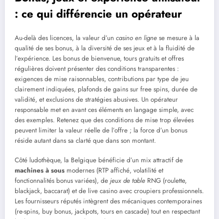
: ce qui différencie un opérateur
Au-delà des licences, la valeur d’un
casino en ligne
se mesure à la
qualité de ses bonus, à la diversité de ses jeux et à la fluidité de
l’expérience. Les bonus de bienvenue, tours gratuits et offres
régulières doivent présenter des conditions transparentes :
exigences de mise raisonnables, contributions par type de jeu
clairement indiquées, plafonds de gains sur free spins, durée de
validité, et exclusions de stratégies abusives. Un opérateur
responsable met en avant ces éléments en langage simple, avec
des exemples. Retenez que des conditions de mise trop élevées
peuvent limiter la valeur réelle de l’offre ; la force d’un bonus
réside autant dans sa clarté que dans son montant.
Côté ludothèque, la Belgique bénéficie d’un mix attractif de
machines à sous
modernes (RTP affiché, volatilité et
fonctionnalités bonus variées), de
jeux de table
RNG (roulette,
blackjack, baccarat) et de live casino avec croupiers professionnels.
Les fournisseurs réputés intègrent des mécaniques contemporaines
(re-spins, buy bonus, jackpots, tours en cascade) tout en respectant