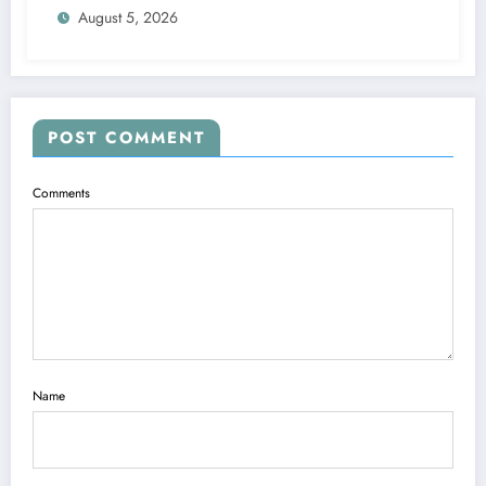
August 5, 2026
POST COMMENT
Comments
Name