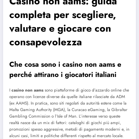
Casino non aams: guida
completa per scegliere,
valutare e giocare con
consapevolezza
Che cosa sono i casino non aams e
perché attirano i giocatori italiani
I
casino non aams
sono piattaforme di gioco d’azzardo online che
operano con licenze diverse da quelle italiane rilasciate da ADM
(ex AAMS). In pratica, sono siti regolati da autorità estere come la
Malta Gaming Authority (MGA), la Curacao eGaming, la Gibraltar
Gambling Commission o l’Isle of Man. L’interesse verso queste
realtà nasce da un mix di fattori: cataloghi di giochi più ampi,
promozioni spesso aggressive, metodi di pagamento moderni e, in
alcuni casi, limiti e politiche differenti rispetto al mercato locale.