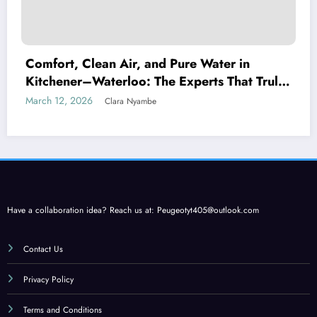
Comfort, Clean Air, and Pure Water in
Kitchener–Waterloo: The Experts That Truly
Care
March 12, 2026
Clara Nyambe
Have a collaboration idea? Reach us at:
Peugeotyt405@outlook.com
Contact Us
Privacy Policy
Terms and Conditions