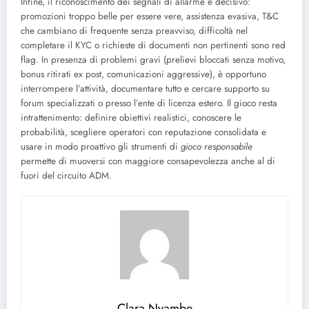
Infine, il riconoscimento dei segnali di allarme è decisivo:
promozioni troppo belle per essere vere, assistenza evasiva, T&C
che cambiano di frequente senza preavviso, difficoltà nel
completare il KYC o richieste di documenti non pertinenti sono red
flag. In presenza di problemi gravi (prelievi bloccati senza motivo,
bonus ritirati ex post, comunicazioni aggressive), è opportuno
interrompere l’attività, documentare tutto e cercare supporto su
forum specializzati o presso l’ente di licenza estero. Il gioco resta
intrattenimento: definire obiettivi realistici, conoscere le
probabilità, scegliere operatori con reputazione consolidata e
usare in modo proattivo gli strumenti di
gioco responsabile
permette di muoversi con maggiore consapevolezza anche al di
fuori del circuito ADM.
Clara Nyambe