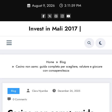
Skip
August 9, 2026
3:11:59 PM
to
content
Invest in Mali 2017 |
Home
Blog
Casino non aams: guida completa per scegliere, valutare e giocare
con consapevolezza
Blog
Clara Nyambe
December 26, 2025
0 Comments