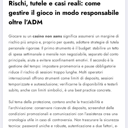
Rischi, tutele e casi reali: come
gestire il gioco in modo responsabile
oltre l’ADM
Giocare su un
casino non aams
significa assumersi un margine di
rischio più ampio e, proprio per questo, adottare strategie di tutela
personale rigorose. Il primo strumento è il budget: stabilire un tetto
di spesa settimanale o mensile non negoziabile, separato dal conto
principale, aiuta a evitare sconfinamenti emotivi. Il secondo è la
gestione del tempo: impostare promemoria e pause obbligatorie
riduce il rischio di sessioni troppo lunghe. Molti operatori
internazionali offrono strumenti come limiti di deposito, sessioni
temporizzate e autoesclusione; verificarne la disponibilità e testarli
subito, anche con limiti simbolici, è una best practice concreta.
Sul tema della protezione, contano anche la tracciabilità e
l’archiviazione: conservare ricevute di deposito, screenshot delle
condizioni promozionali e comunicazioni con l’assistenza crea una
cronologia utile in caso di controversia. Non trascurare la sicurezza
tecnica: password uniche e robuste, autenticazione a due fattori, e-