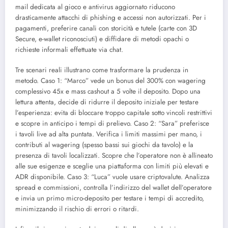
mail dedicata al gioco e antivirus aggiornato riducono
drasticamente attacchi di phishing e accessi non autorizzati. Per i
pagamenti, preferire canali con storicità e tutele (carte con 3D
Secure, e-wallet riconosciuti) e diffidare di metodi opachi o
richieste informali effettuate via chat.
Tre scenari reali illustrano come trasformare la prudenza in
metodo. Caso 1: “Marco” vede un bonus del 300% con wagering
complessivo 45x e mass cashout a 5 volte il deposito. Dopo una
lettura attenta, decide di ridurre il deposito iniziale per testare
l’esperienza: evita di bloccare troppo capitale sotto vincoli restrittivi
e scopre in anticipo i tempi di prelievo. Caso 2: “Sara” preferisce
i tavoli live ad alta puntata. Verifica i limiti massimi per mano, i
contributi al wagering (spesso bassi sui giochi da tavolo) e la
presenza di tavoli localizzati. Scopre che l’operatore non è allineato
alle sue esigenze e sceglie una piattaforma con limiti più elevati e
ADR disponibile. Caso 3: “Luca” vuole usare criptovalute. Analizza
spread e commissioni, controlla l’indirizzo del wallet dell’operatore
e invia un primo micro-deposito per testare i tempi di accredito,
minimizzando il rischio di errori o ritardi.