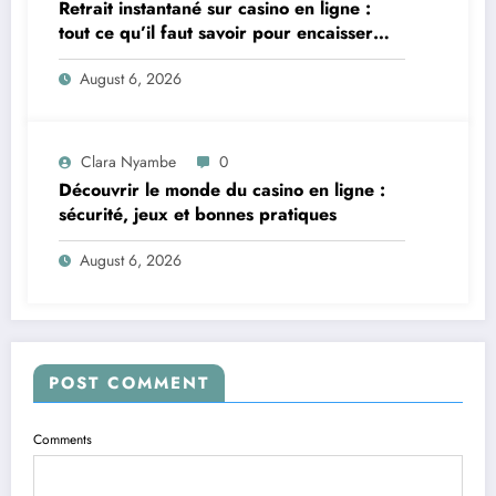
Retrait instantané sur casino en ligne :
tout ce qu’il faut savoir pour encaisser
vite et sereinement
August 6, 2026
Clara Nyambe
0
Découvrir le monde du casino en ligne :
sécurité, jeux et bonnes pratiques
August 6, 2026
POST COMMENT
Comments