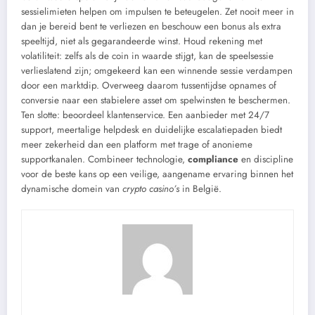
sessielimieten helpen om impulsen te beteugelen. Zet nooit meer in
dan je bereid bent te verliezen en beschouw een bonus als extra
speeltijd, niet als gegarandeerde winst. Houd rekening met
volatiliteit: zelfs als de coin in waarde stijgt, kan de speelsessie
verlieslatend zijn; omgekeerd kan een winnende sessie verdampen
door een marktdip. Overweeg daarom tussentijdse opnames of
conversie naar een stabielere asset om spelwinsten te beschermen.
Ten slotte: beoordeel klantenservice. Een aanbieder met 24/7
support, meertalige helpdesk en duidelijke escalatiepaden biedt
meer zekerheid dan een platform met trage of anonieme
supportkanalen. Combineer technologie,
compliance
en discipline
voor de beste kans op een veilige, aangename ervaring binnen het
dynamische domein van
crypto casino’s
in België.