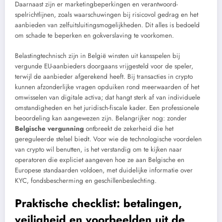
Daarnaast zijn er marketingbeperkingen en verantwoord-
spelrichtlijnen, zoals waarschuwingen bij risicovol gedrag en het
aanbieden van zelfuitsluitingsmogelijkheden. Dit alles is bedoeld
om schade te beperken en gokverslaving te voorkomen.
Belastingtechnisch zijn in België winsten uit kansspelen bij
vergunde EU-aanbieders doorgaans vrijgesteld voor de speler,
terwijl de aanbieder afgerekend heeft. Bij transacties in crypto
kunnen afzonderlijke vragen opduiken rond meerwaarden of het
omwisselen van digitale activa; dat hangt sterk af van individuele
omstandigheden en het juridisch-fiscale kader. Een professionele
beoordeling kan aangewezen zijn. Belangrijker nog: zonder
Belgische vergunning
ontbreekt de zekerheid die het
gereguleerde stelsel biedt. Voor wie de technologische voordelen
van crypto wil benutten, is het verstandig om te kijken naar
operatoren die expliciet aangeven hoe ze aan Belgische en
Europese standaarden voldoen, met duidelijke informatie over
KYC, fondsbescherming en geschillenbeslechting.
Praktische checklist: betalingen,
veiligheid en voorbeelden uit de