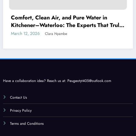
Comfort, Clean Air, and Pure Water in
Kitchener–Waterloo: The Experts That Truly
Care
March 12, 2026
Clara Nyambe
Have a collaboration idea? Reach us at:
Peugeotyt405@outlook.com
Contact Us
Privacy Policy
Terms and Conditions