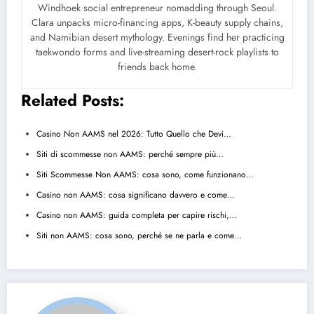
Windhoek social entrepreneur nomadding through Seoul.
Clara unpacks micro-financing apps, K-beauty supply chains,
and Namibian desert mythology. Evenings find her practicing
taekwondo forms and live-streaming desert-rock playlists to
friends back home.
Related Posts:
Casino Non AAMS nel 2026: Tutto Quello che Devi…
Siti di scommesse non AAMS: perché sempre più…
Siti Scommesse Non AAMS: cosa sono, come funzionano…
Casino non AAMS: cosa significano davvero e come…
Casino non AAMS: guida completa per capire rischi,…
Siti non AAMS: cosa sono, perché se ne parla e come…