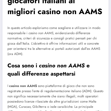
giocatori italiani ai
migliori casino non AAMS
In questo articolo esploriamo come scegliere e utilizzare in modo
responsabile i
casino non AAMS
, evidenziando differenze
normative, criteri di sicurezza e consigli pratici pensati per chi
gioca dall’Italia. L’obiettivo è offrire informazioni utili e concrete
per orientarsi tra le alternative ai portali autorizzati dall’ex AAMS
(ora ADM).
Cosa sono i
casino non AAMS
e
quali differenze aspettarsi
I
casino non AAMS
sono piattaforme di gioco che non sono
registrate presso l’ente di regolamentazione italiano (ADM). Questo
non significa necessariamente che siano illegali; molti operatori
possiedono licenze rilasciate da altre giurisdizioni come Malta
(MGA), Curacao, Gibilterra o isole caraibiche. La principale