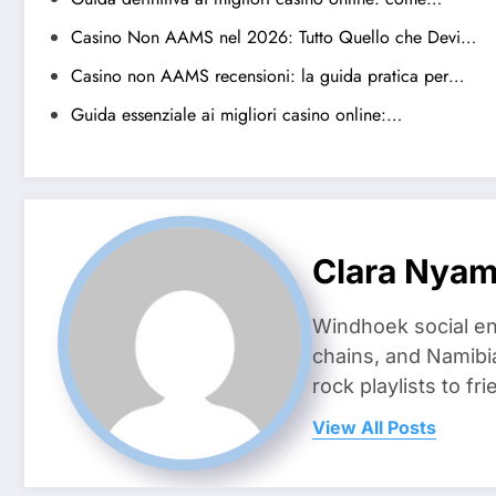
Casino Non AAMS nel 2026: Tutto Quello che Devi…
Casino non AAMS recensioni: la guida pratica per…
Guida essenziale ai migliori casino online:…
Clara Nya
Windhoek social en
chains, and Namibi
rock playlists to f
View All Posts