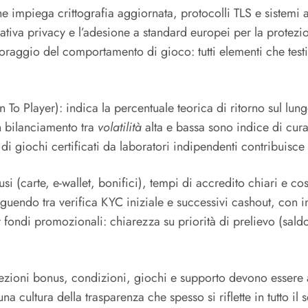
he impiega crittografia aggiornata, protocolli TLS e sistemi 
tiva privacy e l’adesione a standard europei per la protezio
toraggio del comportamento di gioco: tutti elementi che test
n To Player): indica la percentuale teorica di ritorno sul lu
n bilanciamento tra
volatilità
alta e bassa sono indice di cura 
e di giochi certificati da laboratori indipendenti contribuisc
si (carte, e-wallet, bonifici), tempi di accredito chiari e cost
uendo tra verifica KYC iniziale e successivi cashout, con in
er fondi promozionali: chiarezza su priorità di prelievo (sal
: sezioni bonus, condizioni, giochi e supporto devono essere
na cultura della trasparenza che spesso si riflette in tutto il s