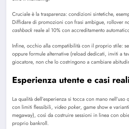
Cruciale è la trasparenza: condizioni sintetiche, esem
Diffidare di promozioni con frasi ambigue, rollover n
cashback
reale al 10% con accreditamento automatico 
Infine, occhio alla compatibilità con il proprio stile
oppure formule alternative (reload dedicati, inviti a tav
giocatore, non che lo costringono a cambiare abitudin
Esperienza utente e casi reali
La qualità dell’esperienza si tocca con mano nell’us
con limiti flessibili,
video poker
, game show e varianti
megaway), così da costruire sessioni in linea con obiet
proprio bankroll.