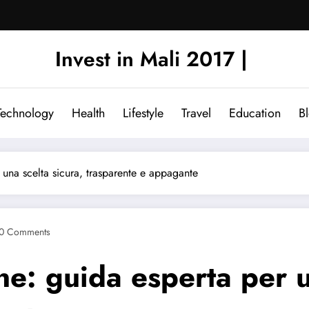
Invest in Mali 2017 |
Technology
Health
Lifestyle
Travel
Education
B
r una scelta sicura, trasparente e appagante
0 Comments
ine: guida esperta per u