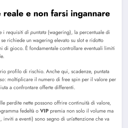
reale e non farsi ingannare
e i
requisiti di puntata
(wagering), la percentuale di
e richiede un wagering elevato su slot e ridotto
ni di gioco. È fondamentale controllare eventuali limiti
le.
prio profilo di rischio. Anche qui, scadenze, puntata
eso
: moltiplicare il numero di free spin per il valore per
uta a confrontare offerte differenti.
lle perdite nette possono offrire continuità di valore,
programma fedeltà o
VIP
premia non solo il volume ma
a, inviti a eventi) sono segno di un’attenzione che va