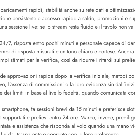
caricamenti rapidi, stabilità anche su rete dati e ottimizza
zione persistente e accesso rapido a saldo, promozioni e sup
 sessione live: se lo stream resta fluido e il tavolo non va 
24/7, risposta entro pochi minuti e personale capace di dar
 tempi di risposta misurati e un tono chiaro e cortese. Ancora
pi stimati per la verifica, così da ridurre i ritardi sui prelie
de approvazioni rapide dopo la verifica iniziale, metodi co
ievo, l’assenza di commissioni o la loro evidenza sin dall’ini
 dei limiti in base al livello fedeltà, quando comunicata co
 smartphone, fa sessioni brevi da 15 minuti e preferisce slot
t supportati e prelievi entro 24 ore. Marco, invece, predilige 
i puntata e assistenza che risponda al volo quando una mano 
fluida, trasparente e coerente con le loro preferenze.