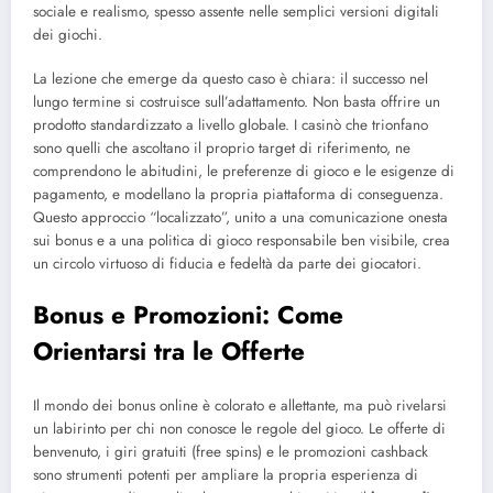
sociale e realismo, spesso assente nelle semplici versioni digitali
dei giochi.
La lezione che emerge da questo caso è chiara: il successo nel
lungo termine si costruisce sull’adattamento. Non basta offrire un
prodotto standardizzato a livello globale. I casinò che trionfano
sono quelli che ascoltano il proprio target di riferimento, ne
comprendono le abitudini, le preferenze di gioco e le esigenze di
pagamento, e modellano la propria piattaforma di conseguenza.
Questo approccio “localizzato”, unito a una comunicazione onesta
sui bonus e a una politica di gioco responsabile ben visibile, crea
un circolo virtuoso di fiducia e fedeltà da parte dei giocatori.
Bonus e Promozioni: Come
Orientarsi tra le Offerte
Il mondo dei bonus online è colorato e allettante, ma può rivelarsi
un labirinto per chi non conosce le regole del gioco. Le offerte di
benvenuto, i giri gratuiti (free spins) e le promozioni cashback
sono strumenti potenti per ampliare la propria esperienza di