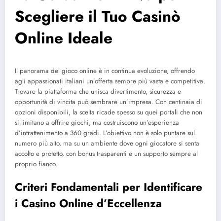
Scegliere il Tuo Casinò
Online Ideale
Il panorama del gioco online è in continua evoluzione, offrendo
agli appassionati italiani un’offerta sempre più vasta e competitiva.
Trovare la piattaforma che unisca divertimento, sicurezza e
opportunità di vincita può sembrare un’impresa. Con centinaia di
opzioni disponibili, la scelta ricade spesso su quei portali che non
si limitano a offrire giochi, ma costruiscono un’esperienza
d’intrattenimento a 360 gradi. L’obiettivo non è solo puntare sul
numero più alto, ma su un ambiente dove ogni giocatore si senta
accolto e protetto, con bonus trasparenti e un supporto sempre al
proprio fianco.
Criteri Fondamentali per Identificare
i Casino Online d’Eccellenza