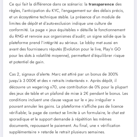
Ce qui fait la différence dans ce scénario: la
transparence
des
règles, l’anticipation du KYC, l’engagement sur des délais précis,
et un écosystème technique stable. La présence d’un module de
limites de dépôt et d’auto-exclusion indique une culture de
conformité. La page « jeux équitables » détaille le fonctionnement
du RNG et renvoie aux organismes d’audit; un signe solide que la
plateforme prend l’intégrité au sérieux. Le lobby met aussi en
avant des fournisseurs réputés (Evolution pour le live, Play’n GO
pour les slots à volatilité moyenne), permettant d’équilibrer risque
et potentiel de gain.
Cas 2, signaux d’alerte. Marc est attiré par un bonus de 300%
jusqu’à 3 000€ et des « retraits instantanés ». Après dépôt, il
découvre un wagering x70, une contribution de 0% pour la plupart
des jeux de table et un plafond de mise à 2€ pendant le bonus. Les
conditions incluent une clause vague sur le « jeu irrégulier »
pouvant annuler les gains. La plateforme n’affiche pas de licence
vérifiable; la page de contact se limite à un formulaire, le chat est
sporadique et le support demande à répétition les mêmes
documents, repoussant le paiement. Au final, une « vérification
supplémentaire » retarde le retrait plusieurs semaines.