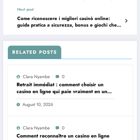
Details
Next post
Come riconoscere i migliori casinò online:
guida pratica a sicurezza, bonus e giochi che
contano
RELATED POSTS
Clara Nyambe
0
Retrait immédiat : comment choisir un
casino en ligne qui paie vraiment en un
instant
August 10, 2026
Clara Nyambe
0
Comment reconnaître un casino en ligne