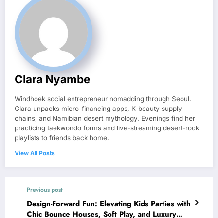
Clara Nyambe
Windhoek social entrepreneur nomadding through Seoul.
Clara unpacks micro-financing apps, K-beauty supply
chains, and Namibian desert mythology. Evenings find her
practicing taekwondo forms and live-streaming desert-rock
playlists to friends back home.
View All Posts
Previous post
Design-Forward Fun: Elevating Kids Parties with
Chic Bounce Houses, Soft Play, and Luxury