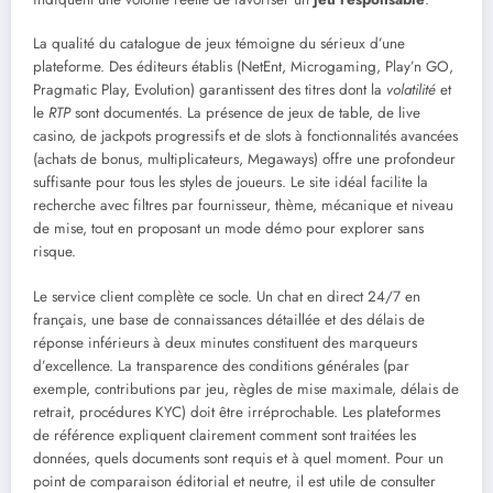
La qualité du catalogue de jeux témoigne du sérieux d’une
plateforme. Des éditeurs établis (NetEnt, Microgaming, Play’n GO,
Pragmatic Play, Evolution) garantissent des titres dont la
volatilité
et
le
RTP
sont documentés. La présence de jeux de table, de live
casino, de jackpots progressifs et de slots à fonctionnalités avancées
(achats de bonus, multiplicateurs, Megaways) offre une profondeur
suffisante pour tous les styles de joueurs. Le site idéal facilite la
recherche avec filtres par fournisseur, thème, mécanique et niveau
de mise, tout en proposant un mode démo pour explorer sans
risque.
Le service client complète ce socle. Un chat en direct 24/7 en
français, une base de connaissances détaillée et des délais de
réponse inférieurs à deux minutes constituent des marqueurs
d’excellence. La transparence des conditions générales (par
exemple, contributions par jeu, règles de mise maximale, délais de
retrait, procédures KYC) doit être irréprochable. Les plateformes
de référence expliquent clairement comment sont traitées les
données, quels documents sont requis et à quel moment. Pour un
point de comparaison éditorial et neutre, il est utile de consulter