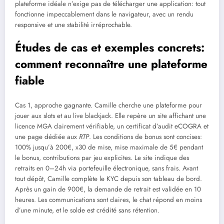
plateforme idéale n’exige pas de télécharger une application: tout
fonctionne impeccablement dans le navigateur, avec un rendu
responsive et une stabilité irréprochable.
Études de cas et exemples concrets:
comment reconnaître une plateforme
fiable
Cas 1, approche gagnante. Camille cherche une plateforme pour
jouer aux slots et au live blackjack. Elle repère un site affichant une
licence MGA clairement vérifiable, un certificat d’audit eCOGRA et
une page dédiée aux
RTP
. Les conditions de bonus sont concises:
100% jusqu’à 200€, x30 de mise, mise maximale de 5€ pendant
le bonus, contributions par jeu explicites. Le site indique des
retraits en 0–24h via portefeuille électronique, sans frais. Avant
tout dépôt, Camille complète le KYC depuis son tableau de bord.
Après un gain de 900€, la demande de retrait est validée en 10
heures. Les communications sont claires, le chat répond en moins
d’une minute, et le solde est crédité sans rétention.