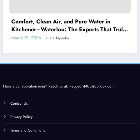
Comfort, Clean Air, and Pure Water in
Kitchener–Waterloo: The Experts That Truly
Care
March 12, 2026
Clara Nyambe
Have a collaboration idea? Reach us at:
Peugeotyt405@outlook.com
Contact Us
Privacy Policy
Terms and Conditions