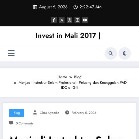
Skip
August 6, 2026
2:22:47 AM
to
content
Invest in Mali 2017 |
Home
Blog
Menjadi Instruktur Selam Profesional: Peluang dan Keunggulan PADI
IDC di Gili
Blog
Clara Nyambe
February 5, 2026
0 Comments