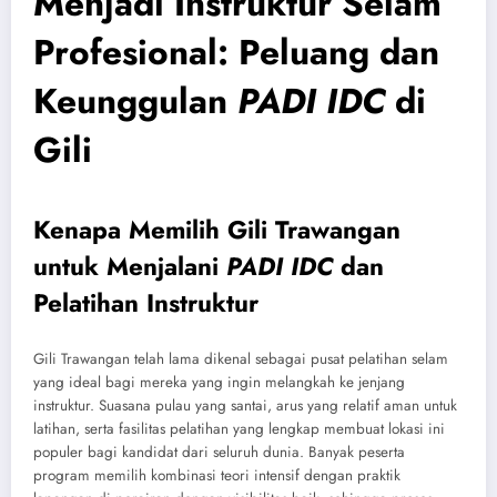
Menjadi Instruktur Selam
Profesional: Peluang dan
Keunggulan
PADI IDC
di
Gili
Kenapa Memilih
Gili Trawangan
untuk Menjalani
PADI IDC
dan
Pelatihan Instruktur
Gili Trawangan telah lama dikenal sebagai pusat pelatihan selam
yang ideal bagi mereka yang ingin melangkah ke jenjang
instruktur. Suasana pulau yang santai, arus yang relatif aman untuk
latihan, serta fasilitas pelatihan yang lengkap membuat lokasi ini
populer bagi kandidat dari seluruh dunia. Banyak peserta
program memilih kombinasi teori intensif dengan praktik