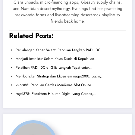
Clara unpacks micro-financing apps, K-beauty supply chains,
and Namibian desert mythology. Evenings find her practicing
taekwondo forms and live-streaming desert-rock playlists to
friends back home.
Related Posts:
Petualangan Karier Selam: Panduan Lengkap PADI IDC…
Menjadi Instruktur Selam Kelas Dunia di Kepulauan…
Pelatihan PADI IDC di Gili: Langkah Tepat untuk…
Membongkar Strategi dan Ekosistem naga2000: Login,…
vslots88: Panduan Cerdas Menikmati Slot Online…
royal378: Ekosistem Hiburan Digital yang Cerdas,…