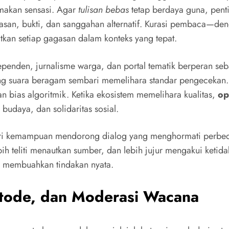
makan sensasi. Agar
tulisan bebas
tetap berdaya guna, pen
asan, bukti, dan sanggahan alternatif. Kurasi pembaca—den
n setiap gagasan dalam konteks yang tepat.
dependen, jurnalisme warga, dan portal tematik berperan se
 suara beragam sembari memelihara standar pengecekan. 
 bias algoritmik. Ketika ekosistem memelihara kualitas,
op
udaya, dan solidaritas sosial.
ari kemampuan mendorong dialog yang menghormati perbeda
h teliti menautkan sumber, dan lebih jujur mengakui ketida
g membuahkan tindakan nyata.
etode, dan Moderasi Wacana