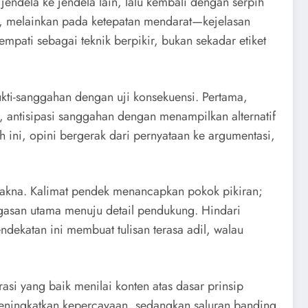
jendela ke jendela lain, lalu kembali dengan serpih
ara, melainkan pada ketepatan mendarat—kejelasan
ati sebagai teknik berpikir, bukan sekadar etiket
kti-sanggahan dengan uji konsekuensi. Pertama,
a, antisipasi sanggahan dengan menampilkan alternatif
 ini, opini bergerak dari pernyataan ke argumentasi,
makna. Kalimat pendek menancapkan pokok pikiran;
asan utama menuju detail pendukung. Hindari
dekatan ini membuat tulisan terasa adil, walau
asi yang baik menilai konten atas dasar prinsip
 meningkatkan kepercayaan, sedangkan saluran banding