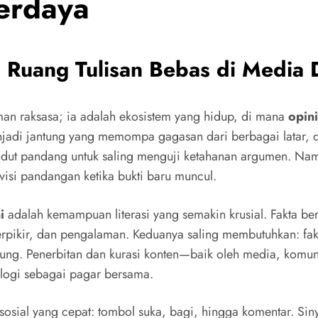
erdaya
 Ruang Tulisan Bebas di Media 
an raksasa; ia adalah ekosistem yang hidup, di mana
opini
adi jantung yang memompa gagasan dari berbagai latar, dis
ut pandang untuk saling menguji ketahanan argumen. Nam
visi pandangan ketika bukti baru muncul.
i
adalah kemampuan literasi yang semakin krusial. Fakta ber
a berpikir, dan pengalaman. Keduanya saling membutuhkan: fa
urung. Penerbitan dan kurasi konten—baik oleh media, komu
ologi sebagai pagar bersama.
sial yang cepat: tombol suka, bagi, hingga komentar. Sinyal