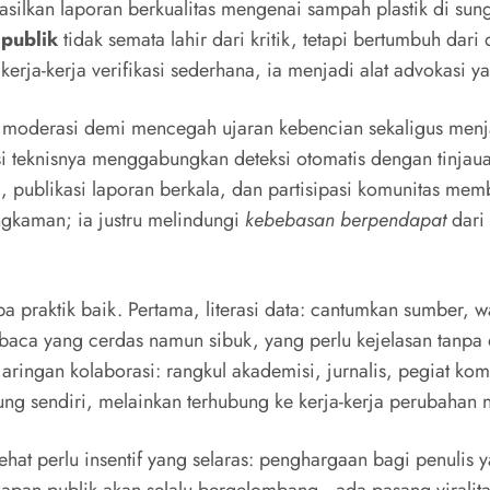
asilkan laporan berkualitas mengenai sampah plastik di sun
 publik
tidak semata lahir dari kritik, tetapi bertumbuh da
rja-kerja verifikasi sederhana, ia menjadi alat advokasi ya
n moderasi demi mencegah ujaran kebencian sekaligus menj
si teknisnya menggabungkan deteksi otomatis dengan tinjauan
k, publikasi laporan berkala, dan partisipasi komunitas m
ngkaman; ia justru melindungi
kebebasan berpendapat
dari 
a praktik baik. Pertama, literasi data: cantumkan sumber, 
ca yang cerdas namun sibuk, yang perlu kejelasan tanpa dir
 jaringan kolaborasi: rangkul akademisi, jurnalis, pegiat kom
g sendiri, melainkan terhubung ke kerja-kerja perubahan n
at perlu insentif yang selaras: penghargaan bagi penulis 