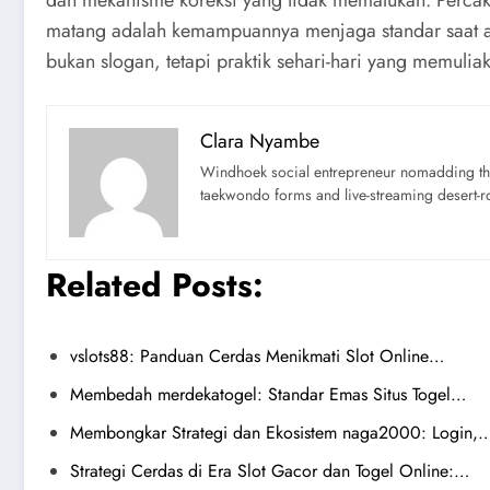
dan mekanisme koreksi yang tidak memalukan. Percak
matang adalah kemampuannya menjaga standar saat a
bukan slogan, tetapi praktik sehari-hari yang memulia
Clara Nyambe
Windhoek social entrepreneur nomadding thr
taekwondo forms and live-streaming desert-ro
Related Posts:
vslots88: Panduan Cerdas Menikmati Slot Online…
Membedah merdekatogel: Standar Emas Situs Togel…
Membongkar Strategi dan Ekosistem naga2000: Login,
Strategi Cerdas di Era Slot Gacor dan Togel Online:…