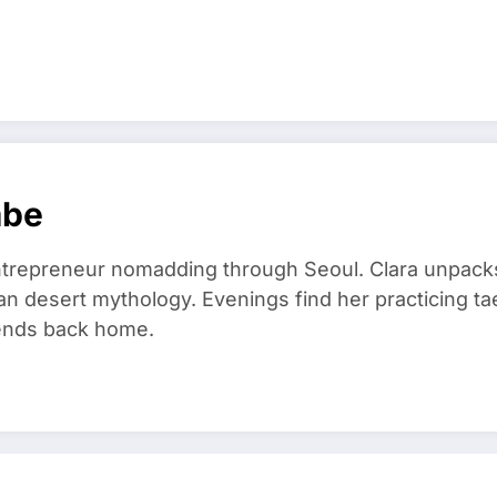
mbe
trepreneur nomadding through Seoul. Clara unpacks
an desert mythology. Evenings find her practicing t
riends back home.