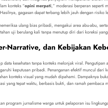
lam konteks “
opini merpati
,” moderasi berperan seperti m
 Hasilnya, gagasan dapat terbang lebih jauh dengan risiko le
emeriksa ulang bias pribadi, mengakui area abu-abu, serta
ahan uji berulang kali tanpa menutup diri dari koreksi yang 
nter-Narrative, dan Kebijakan K
ip data kesehatan tanpa konteks melonjak viral. Pengutipa
uhi keputusan pribadi. Penanganan efektif muncul dari kom
han konteks visual yang mudah dipahami. Dampaknya bukan 
arasi yang tepat waktu, berbasis bukti, dan ramah pemba
an program jurnalisme warga untuk pelaporan isu lingkunga