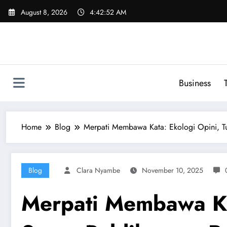
Skip
August 8, 2026
4:42:53 AM
to
content
Business
Home
Blog
Merpati Membawa Kata: Ekologi Opini, Tu
Blog
Clara Nyambe
November 10, 2025
Merpati Membawa Kat