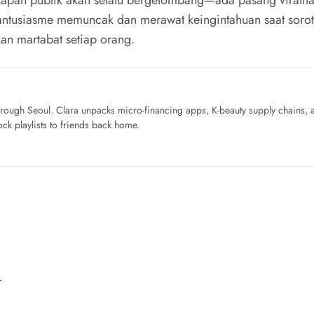
apan publik akan selalu bergelombang—ada pasang viralit
ntusiasme memuncak dan merawat keingintahuan saat soro
kan martabat setiap orang.
ough Seoul. Clara unpacks micro-financing apps, K-beauty supply chains, a
ck playlists to friends back home.
…