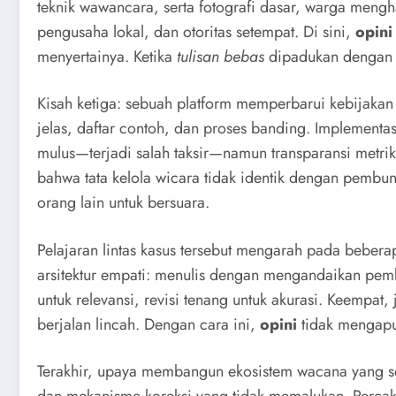
teknik wawancara, serta fotografi dasar, warga mengh
pengusaha lokal, dan otoritas setempat. Di sini,
opini
menyertainya. Ketika
tulisan bebas
dipadukan dengan ke
Kisah ketiga: sebuah platform memperbarui kebijaka
jelas, daftar contoh, dan proses banding. Implementa
mulus—terjadi salah taksir—namun transparansi metri
bahwa tata kelola wicara tidak identik dengan pembu
orang lain untuk bersuara.
Pelajaran lintas kasus tersebut mengarah pada beberap
arsitektur empati: menulis dengan mengandaikan pemba
untuk relevansi, revisi tenang untuk akurasi. Keempat,
berjalan lincah. Dengan cara ini,
opini
tidak mengapun
Terakhir, upaya membangun ekosistem wacana yang seh