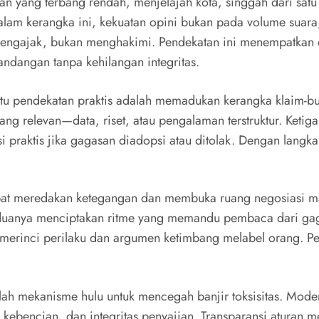
n yang terbang rendah, menjelajah kota, singgah dari satu 
h. Dalam kerangka ini, kekuatan opini bukan pada volume su
engajak, bukan menghakimi. Pendekatan ini menempatkan emp
ndangan tanpa kehilangan integritas.
tu pendekatan praktis adalah memadukan kerangka klaim-bu
ang relevan—data, riset, atau pengalaman terstruktur. Ketig
 praktis jika gagasan diadopsi atau ditolak. Dengan langkah
t dapat meredakan ketegangan dan membuka ruang negosiasi 
duanya menciptakan ritme yang memandu pembaca dari gag
merinci perilaku dan argumen ketimbang melabel orang. Pen
alah mekanisme hulu untuk mencegah banjir toksisitas. Moder
 kebencian, dan integritas penyajian. Transparansi aturan