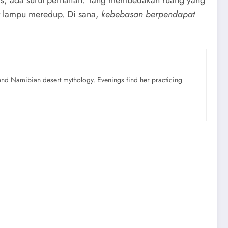
as, ada surut perhatian. Yang membedakan ruang yang
t lampu meredup. Di sana,
kebebasan berpendapat
nd Namibian desert mythology. Evenings find her practicing