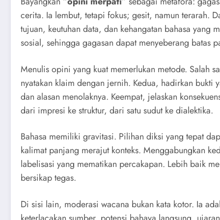
Bayangkan “
opini merpati
” sebagai metafora: gagasa
cerita. Ia lembut, tetapi fokus; gesit, namun terara
tujuan, keutuhan data, dan kehangatan bahasa yang m
sosial, sehingga gagasan dapat menyeberang batas pa
Menulis opini yang kuat memerlukan metode. Salah sa
nyatakan klaim dengan jernih. Kedua, hadirkan bukti y
dan alasan menolaknya. Keempat, jelaskan konsekuensi
dari impresi ke struktur, dari satu sudut ke dialektika.
Bahasa memiliki gravitasi. Pilihan diksi yang tepa
kalimat panjang merajut konteks. Menggabungkan ke
labelisasi yang mematikan percakapan. Lebih baik me
bersikap tegas.
Di sisi lain, moderasi wacana bukan kata kotor. Ia ad
keterlacakan sumber, potensi bahaya langsung, ujaran