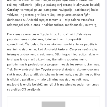
režimų indikatoriai. Įdiegus pažangesnį ekraną ir aktyvavus belaidį
Carplay
, vartotojai gauna patogesnę navigaciją, patikimesnį balso
valdymą ir geresnę grafikos raišką. Integruotas
ambient light
derinamas su Android sąsajos temomis – taip salono atmosfera
adaptuojasi prie dienos ir nakties režimo, mažinant akių nuovargį.
Dar vienas scenarijus – Toyota Prius, kur dažnai trūksta vietos
papildomiems moduliams, todėl vertinami kompaktiški
sprendimai. Čia belaidžiam naudojimui svarbi antenos padėtis ir
maitinimo stabilumas, kad
Android Auto
ar
Carplay
neužstrigtų
intensyvaus duomenų srauto metu. Sėkmingos integracijos raktas –
teisingas laidų maršrutizavimas, išankstinis suderinamumo
patikrinimas ir profesionalus programinės dalies sukonfigūravimas.
Tiek
Bmw android
, tiek
Toyota android
atvejais rekomenduojama
rinktis modulius su aiškiais schemų žymėjimais, atnaujinimų politika
ir oficialiu palaikymu – taip užtikrinamas stabilus veikimas,
mažesnė latenciją belaidžiam ryšiui ir maksimalus suderinamumas
su ateities OS versijomis.