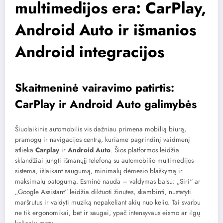
multimedijos era: CarPlay,
Android Auto ir išmanios
Android integracijos
Skaitmeninė vairavimo patirtis:
CarPlay ir Android Auto galimybės
Šiuolaikinis automobilis vis dažniau primena mobilią biurą,
pramogų ir navigacijos centrą, kuriame pagrindinį vaidmenį
atlieka
Carplay
ir
Android Auto
. Šios platformos leidžia
sklandžiai jungti išmanųjį telefoną su automobilio multimedijos
sistema, išlaikant saugumą, minimalų dėmesio blaškymą ir
maksimalų patogumą. Esminė nauda – valdymas balsu: „Siri“ ar
„Google Assistant“ leidžia diktuoti žinutes, skambinti, nustatyti
maršrutus ir valdyti muziką nepakeliant akių nuo kelio. Tai svarbu
ne tik ergonomikai, bet ir saugai, ypač intensyvaus eismo ar ilgų