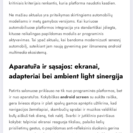
kritiniais kriterijais renkantis, kuria platforma naudotis kasdien.
Ne mažiau aktualus yra pritaikymas skirtingiems automobilių
modeliams ir metų gamybos versijoms. Kai kuriuose
automobiliuose platformos integracija yra standartiškai įdiegta,
kituose reikalingas papildomas modulis ar programinis
aktyvavimas. Tai ypač aktualu, kai bandoma modernizuoti senesnį
automobilį, suteikiant jam naują gyvenimą per išmanesnę
android
multimedia
ekosistemą.
Aparatūra ir sąsajos: ekranai,
adapteriai bei ambient light sinergija
Patirtis salonuose priklauso ne tik nuo programinės platformos, bet
ir nuo aparatūros. Kokybiškas
android screen
su aukšta raiška,
gera šviesos stipra ir plati spalvų gamos aprėptis užtikrina, kad
navigacijos žemėlapiai, skambučių sąrašai ir muzikos valdikliai
būtų aiškūs tiek dieną, tiek naktį. Svarbi ir jutiklinio paviršiaus
kokybė: talpiniai ekranai reaguoja tiksliau, palaiko kelių
prisilietimų gestus, o papildomas anti-refleksinis sluoksnis gerina