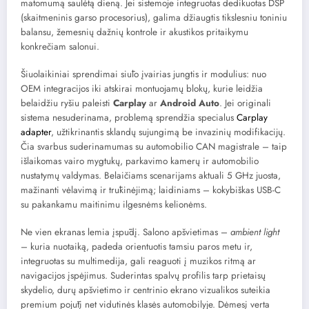
matomumą saulėtą dieną. Jei sistemoje integruotas dedikuotas DSP
(skaitmeninis garso procesorius), galima džiaugtis tikslesniu toniniu
balansu, žemesnių dažnių kontrole ir akustikos pritaikymu
konkrečiam salonui.
Šiuolaikiniai sprendimai siūlo įvairias jungtis ir modulius: nuo
OEM integracijos iki atskirai montuojamų blokų, kurie leidžia
belaidžiu ryšiu paleisti
Carplay
ar
Android Auto
. Jei originali
sistema nesuderinama, problemą sprendžia specialus
Carplay
adapter
, užtikrinantis sklandų sujungimą be invazinių modifikacijų.
Čia svarbus suderinamumas su automobilio CAN magistrale – taip
išlaikomas vairo mygtukų, parkavimo kamerų ir automobilio
nustatymų valdymas. Belaičiams scenarijams aktuali 5 GHz juosta,
mažinanti vėlavimą ir trūkinėjimą; laidiniams – kokybiškas USB-C
su pakankamu maitinimu ilgesnėms kelionėms.
Ne vien ekranas lemia įspūdį. Salono apšvietimas –
ambient light
– kuria nuotaiką, padeda orientuotis tamsiu paros metu ir,
integruotas su multimedija, gali reaguoti į muzikos ritmą ar
navigacijos įspėjimus. Suderintas spalvų profilis tarp prietaisų
skydelio, durų apšvietimo ir centrinio ekrano vizualikos suteikia
premium pojūtį net vidutinės klasės automobilyje. Dėmesį verta