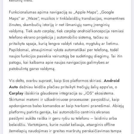
kelionių metu.
Funkcionalumas apima navigaciją su „Apple Maps“, „Google
Maps“ ar „Waze“, muzikos ir tinklalaidžių transliacijas, momentines
žinutes, skambučių istoriją ir net išmaniųjų namų įrenginių
valdymą. Tiek
auto carplay
, tiek
carplay android
koncepcija remiasi
telefono ekrano projekcija į automobilio sistemą, tačiau su
pritaikyta sąsaja, kurią lengva valdyti ratuko, mygtukų ar lietimu.
Papildomai, atnaujinimai vyksta automatiškai per telefoną, todėl
naujos funkcijos pasiekia vairuotoją be sudėtingų diegimų. Tai itin
patogu, kai kalbama apie naujas navigacijos galimybes ar
patobulintą garso valdymą.
Vis dėlto, svarbu suprasti, kaip šios platformos skiriasi.
Android
Auto
dažniau leidžia plačiau pritaikyti trečiųjų šalių apps'us, o
Carplay
išsiskiria glaudesne integracija su „iOS“ ekosistema.
Skirtumai matomi ir užkadriniuose procesuose: pavyzdžiui, kaip
apdorojamos balso komandos ar kaip tvarkomi pranešimai. Abiejų
platformų patirtis gerėja, kai automobilio centrinis ekranas
pasižymi aukšta raiška ir geru ryšiu su telefonu – laidiniu arba
belaidžiu. Vartotojams, kurie nuolat keliauja, atsarginis offline
žemėlapių naudojimas ir greitas maršrutų perskaičiavimas tampa