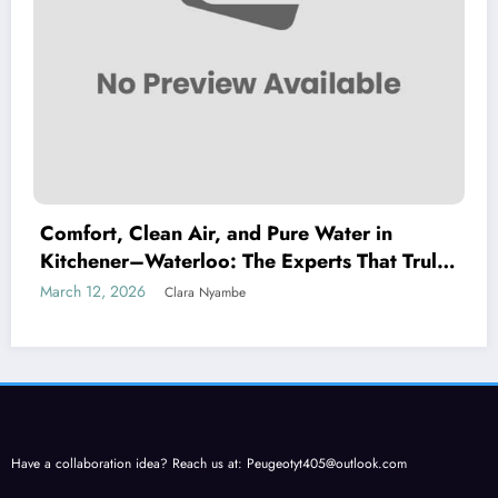
Comfort, Clean Air, and Pure Water in
Kitchener–Waterloo: The Experts That Truly
Care
March 12, 2026
Clara Nyambe
Have a collaboration idea? Reach us at:
Peugeotyt405@outlook.com