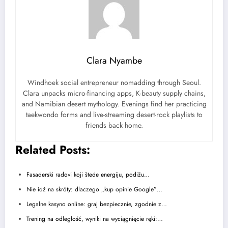
Clara Nyambe
Windhoek social entrepreneur nomadding through Seoul.
Clara unpacks micro-financing apps, K-beauty supply chains,
and Namibian desert mythology. Evenings find her practicing
taekwondo forms and live-streaming desert-rock playlists to
friends back home.
Related Posts:
Fasaderski radovi koji štede energiju, podižu…
Nie idź na skróty: dlaczego „kup opinie Google”…
Legalne kasyno online: graj bezpiecznie, zgodnie z…
Trening na odległość, wyniki na wyciągnięcie ręki:…