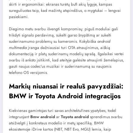
skirti ir ergonomikai: ekranas turėtų būti akių lygyje, kampas
sureguliuotas taip, kad mažintų atspindžius, o mygtukai – lengvai
pasiekiami.
Diegimo metu svarbu išvengti kompromisų: pigūs moduliai gali
trikdyti signalo perdavimą, sukelti garso šnypštimą ar sukelti
suderinamumo problemų su kameromis. Kokybiška
android
multimedia
įranga dažniausiai turi OTA atnaujinimus, aiškią
dokumentaciją ir platų suderinamų modelių sąrašą. Ilgalaikei vertei
svarbu iš anksto įsitikinti, kad ateityje galėsite atnaujinti žemėlapius,
gauti naujus codec'us muzikai ir suderinamumą su naujomis
telefono OS versijomis.
Markių niuansai ir realūs pavyzdžiai:
BMW ir Toyota Android integracijos
Kiekvienas gamintojas turi savas architektūrines ypatybes, todėl
integruojant
Bmw android
ar
Toyota android
sprendimus svarbu
atsižvelgti į konkretaus modelio ir metų specifiką. BMW
ekosistemoje iDrive kartos (NBT, NBT Evo, MGU) lemia, kaip