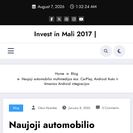
Skip
August 7, 2026
1:32:24 AM
to
content
Invest in Mali 2017 |
Home
Blog
Naujoji automobilio multimedijos era: CarPlay, Android Auto ir
išmanios Android integracijos
Blog
Clara Nyambe
January 8, 2026
0 Comments
Naujoji automobilio