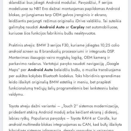
sklandžiai bus įdiegti Android moduliai. Pavyzdžiui, F serijos
modeliuose su NBT Evo dažnai montuojamas papildomas Android
blokas, prijungiamas tarp OEM galvos įrenginio ir ekrano,
leidžiantis perjungti režimus originaliu iDrive valdikliu. Tai suteikia
galimybę naudoti
Android Auto
ar
Carplay
net automobiliuose,
kuriuose šios funkcijos fabrikiniu būdu neaktyvuotos.
Praktinis atvejis: BMW 3 serijos F30, kuriame įdiegtas 10,25 colio
android screen
su 8 branduolių procesoriumi ir integruotu DSP.
Montavimas išsaugojo vairo mygtukų logiką, OEM kamerą ir
parkavimo radarus. Vartotojui pavyko naudoti navigaciją „Google
Maps“ per
Android Auto
belaidžiu būdu, o muzika transliuojama
per aukštos kokybės Bluetooth kodekus. Toks hibridinis sprendimas
leido išlaikyti originalią BMW estetiką ir meniu, bet praplėsti
funkcionalumą trečiųjų šalių programėlėmis bei lankstesniu balso
valdymu.
Toyota atveju dažni variantai – „Touch 2“ sistemos modernizacija,
pridedant atskirą Android modulį arba keičiant ekraną į didesnį,
labiau ryškų. Populiarus pavyzdys – Toyota RAV4 ar Corolla, kur
android multimedia
blokas integruojamas su CAN, kad būtų išlaikyta
hibridinės sistemos informacija, degalų sąnaudos ir vairavimo