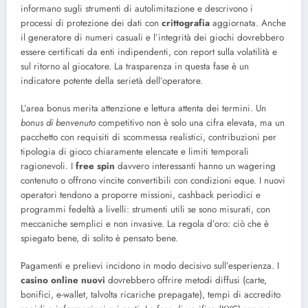
informano sugli strumenti di autolimitazione e descrivono i
processi di protezione dei dati con
crittografia
aggiornata. Anche
il generatore di numeri casuali e l’integrità dei giochi dovrebbero
essere certificati da enti indipendenti, con report sulla volatilità e
sul ritorno al giocatore. La trasparenza in questa fase è un
indicatore potente della serietà dell’operatore.
L’area bonus merita attenzione e lettura attenta dei termini. Un
bonus di benvenuto
competitivo non è solo una cifra elevata, ma un
pacchetto con requisiti di scommessa realistici, contribuzioni per
tipologia di gioco chiaramente elencate e limiti temporali
ragionevoli. I
free spin
davvero interessanti hanno un wagering
contenuto o offrono vincite convertibili con condizioni eque. I nuovi
operatori tendono a proporre missioni, cashback periodici e
programmi fedeltà a livelli: strumenti utili se sono misurati, con
meccaniche semplici e non invasive. La regola d’oro: ciò che è
spiegato bene, di solito è pensato bene.
Pagamenti e prelievi incidono in modo decisivo sull’esperienza. I
casino online nuovi
dovrebbero offrire metodi diffusi (carte,
bonifici, e-wallet, talvolta ricariche prepagate), tempi di accredito