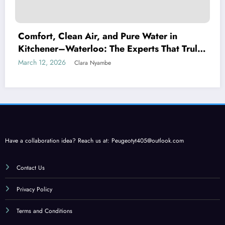
Comfort, Clean Air, and Pure Water in
Kitchener–Waterloo: The Experts That Truly
Care
March 12, 2026
Clara Nyambe
Have a collaboration idea? Reach us at:
Peugeotyt405@outlook.com
Contact Us
Privacy Policy
Terms and Conditions