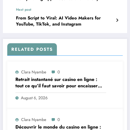
Next post
From Script to Viral: AI Video Makers for
YouTube, TikTok, and Instagram
RELATED POSTS
Clara Nyambe
0
Retrait instantané sur casino en ligne :
tout ce qu’il faut savoir pour encaisser
vite et sereinement
August 6, 2026
Clara Nyambe
0
Découvrir le monde du casino en ligne :