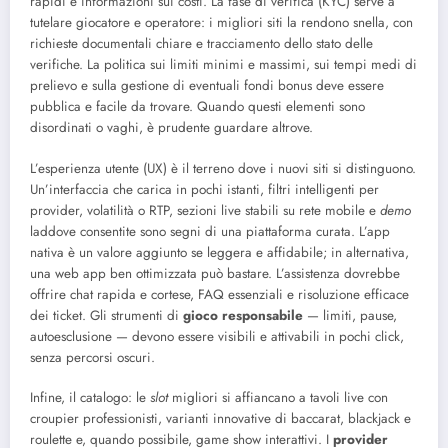
rapidi e informazioni sui costi. La fase di verifica (KYC) serve a
tutelare giocatore e operatore: i migliori siti la rendono snella, con
richieste documentali chiare e tracciamento dello stato delle
verifiche. La politica sui limiti minimi e massimi, sui tempi medi di
prelievo e sulla gestione di eventuali fondi bonus deve essere
pubblica e facile da trovare. Quando questi elementi sono
disordinati o vaghi, è prudente guardare altrove.
L’esperienza utente (UX) è il terreno dove i nuovi siti si distinguono.
Un’interfaccia che carica in pochi istanti, filtri intelligenti per
provider, volatilità o RTP, sezioni live stabili su rete mobile e
demo
laddove consentite sono segni di una piattaforma curata. L’app
nativa è un valore aggiunto se leggera e affidabile; in alternativa,
una web app ben ottimizzata può bastare. L’assistenza dovrebbe
offrire chat rapida e cortese, FAQ essenziali e risoluzione efficace
dei ticket. Gli strumenti di
gioco responsabile
— limiti, pause,
autoesclusione — devono essere visibili e attivabili in pochi click,
senza percorsi oscuri.
Infine, il catalogo: le
slot
migliori si affiancano a tavoli live con
croupier professionisti, varianti innovative di baccarat, blackjack e
roulette e, quando possibile, game show interattivi. I
provider