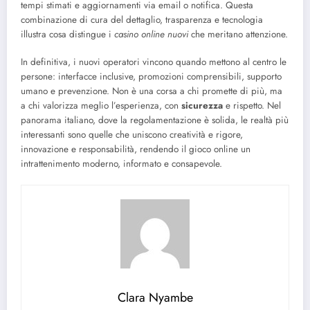
tempi stimati e aggiornamenti via email o notifica. Questa
combinazione di cura del dettaglio, trasparenza e tecnologia
illustra cosa distingue i
casino online nuovi
che meritano attenzione.
In definitiva, i nuovi operatori vincono quando mettono al centro le
persone: interfacce inclusive, promozioni comprensibili, supporto
umano e prevenzione. Non è una corsa a chi promette di più, ma
a chi valorizza meglio l’esperienza, con
sicurezza
e rispetto. Nel
panorama italiano, dove la regolamentazione è solida, le realtà più
interessanti sono quelle che uniscono creatività e rigore,
innovazione e responsabilità, rendendo il gioco online un
intrattenimento moderno, informato e consapevole.
Clara Nyambe