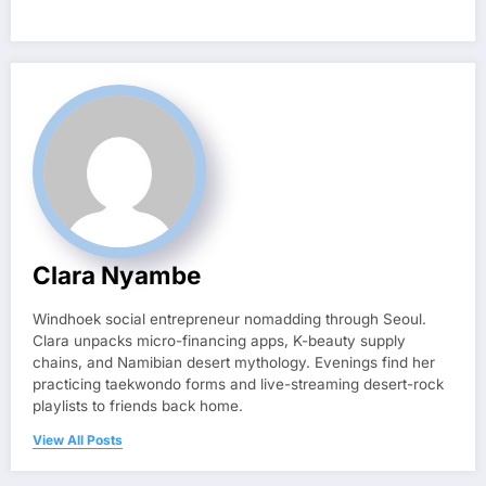
Clara Nyambe
Windhoek social entrepreneur nomadding through Seoul.
Clara unpacks micro-financing apps, K-beauty supply
chains, and Namibian desert mythology. Evenings find her
practicing taekwondo forms and live-streaming desert-rock
playlists to friends back home.
View All Posts