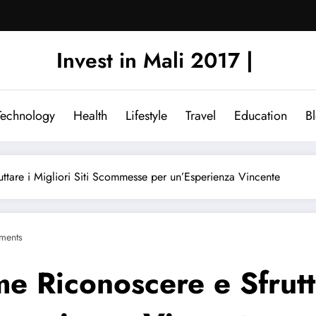
Invest in Mali 2017 |
Technology
Health
Lifestyle
Travel
Education
B
ttare i Migliori Siti Scommesse per un’Esperienza Vincente
ments
e Riconoscere e Sfrutta