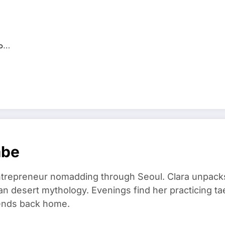
no…
mbe
trepreneur nomadding through Seoul. Clara unpacks
an desert mythology. Evenings find her practicing t
riends back home.