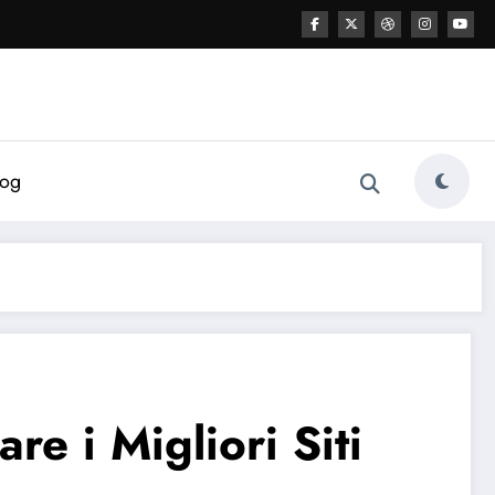
log
re i Migliori Siti