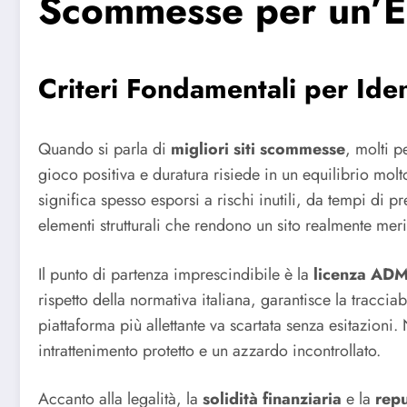
Scommesse per un’E
Criteri Fondamentali per Iden
Quando si parla di
migliori siti scommesse
, molti p
gioco positiva e duratura risiede in un equilibrio molt
significa spesso esporsi a rischi inutili, da tempi di p
elementi strutturali che rendono un sito realmente meri
Il punto di partenza imprescindibile è la
licenza AD
rispetto della normativa italiana, garantisce la tracciab
piattaforma più allettante va scartata senza esitazioni.
intrattenimento protetto e un azzardo incontrollato.
Accanto alla legalità, la
solidità finanziaria
e la
repu