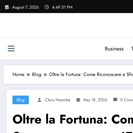
Skip
August 7, 2026
4:49:32 PM
to
content
Business
Home
Blog
Oltre la Fortuna: Come Riconoscere e Sfru
Blog
Clara Nyambe
May 18, 2026
0 Com
Oltre la Fortuna: Com