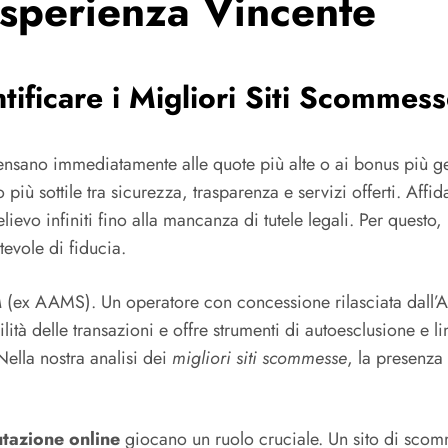
sperienza Vincente
tificare i Migliori Siti Scommess
ensano immediatamente alle quote più alte o ai bonus più gen
o più sottile tra sicurezza, trasparenza e servizi offerti. Af
relievo infiniti fino alla mancanza di tutele legali. Per ques
tevole di fiducia.
M
(ex AAMS). Un operatore con concessione rilasciata dall’
ilità delle transazioni e offre strumenti di autoesclusione e l
 Nella nostra analisi dei
migliori siti scommesse
, la presenza
tazione online
giocano un ruolo cruciale. Un sito di scomm