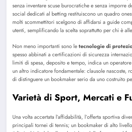
senza inventare scuse burocratiche e senza imporre do
social dedicati al betting restituiscono un quadro ones
molti scommettitori scelgono di affidarsi a guide co
utenti, semplificando la scelta soprattutto per chi è al
Non meno importanti sono le
tecnologie di protezi
spesso abbinati a certificazioni di sicurezza internazio
limiti di spesa, deposito e tempo, indica un operatore a
un altro indicatore fondamentale: clausole nascoste, r
di distinguere un bookmaker serio da uno costruito per 
Varietà di Sport, Mercati e F
Una volta accertata l’affidabilità, l’offerta sportiva div
principali tornei di tennis; un bookmaker di alto livel