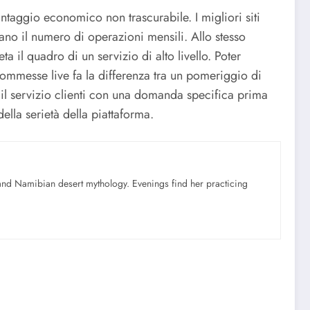
ntaggio economico non trascurabile. I migliori siti
tano il numero di operazioni mensili. Allo stesso
a il quadro di un servizio di alto livello. Poter
commesse live fa la differenza tra un pomeriggio di
e il servizio clienti con una domanda specifica prima
ella serietà della piattaforma.
nd Namibian desert mythology. Evenings find her practicing