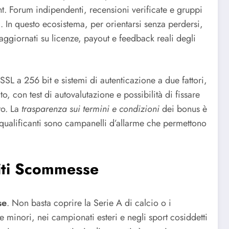
. Forum indipendenti, recensioni verificate e gruppi
a. In questo ecosistema, per orientarsi senza perdersi,
aggiornati su licenze, payout e feedback reali degli
 SSL a 256 bit e sistemi di autenticazione a due fattori,
ato, con test di autovalutazione e possibilità di fissare
to. La
trasparenza sui termini e condizioni
dei bonus è
e qualificanti sono campanelli d’allarme che permettono
Siti Scommesse
se
. Non basta coprire la Serie A di calcio o i
e minori, nei campionati esteri e negli sport cosiddetti