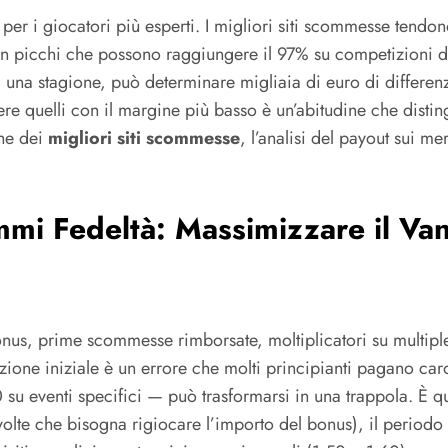
 per i giocatori più esperti. I migliori siti scommesse tendo
con picchi che possono raggiungere il 97% su competizioni d
na stagione, può determinare migliaia di euro di differenza 
ere quelli con il margine più basso è un’abitudine che disti
che dei
migliori siti scommesse
, l’analisi del payout sui m
mi Fedeltà: Massimizzare il Va
bonus, prime scommesse rimborsate, moltiplicatori su multiple
ione iniziale è un errore che molti principianti pagano car
su eventi specifici — può trasformarsi in una trappola. È q
volte che bisogna rigiocare l’importo del bonus), il periodo