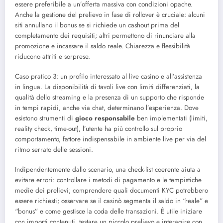
essere preferibile a un’offerta massiva con condizioni opache.
Anche la gestione del prelievo in fase di rollover è cruciale: alcuni
siti annullano il bonus se si richiede un cashout prima del
completamento dei requisiti; altri permettono di rinunciare alla
promozione e incassare il saldo reale. Chiarezza e flessibilità
riducono attriti e sorprese.
Caso pratico 3: un profilo interessato al live casino e all’assistenza
in lingua. La disponibilità di tavoli live con limiti differenziati, la
qualità dello streaming e la presenza di un supporto che risponde
in tempi rapidi, anche via chat, determinano l’esperienza. Dove
esistono strumenti di
gioco responsabile
ben implementati (limiti,
reality check, time-out), l’utente ha più controllo sul proprio
comportamento, fattore indispensabile in ambiente live per via del
ritmo serrato delle sessioni.
Indipendentemente dallo scenario, una check-list coerente aiuta a
evitare errori: controllare i metodi di pagamento e le tempistiche
medie dei prelievi; comprendere quali documenti KYC potrebbero
essere richiesti; osservare se il casinò segmenta il saldo in “reale” e
“bonus” e come gestisce la coda delle transazioni. È utile iniziare
con importi contenuti, testare un piccolo prelievo e interagire con