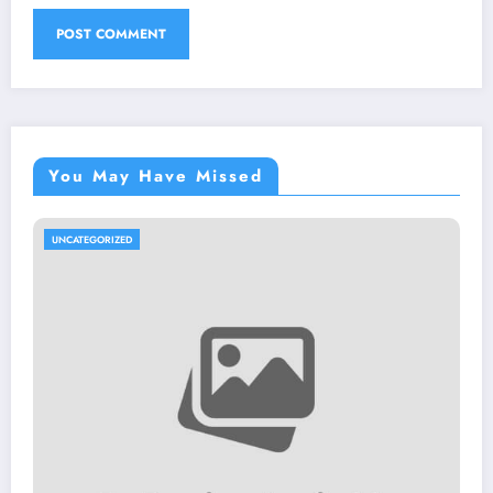
You May Have Missed
UNCATEGORIZED