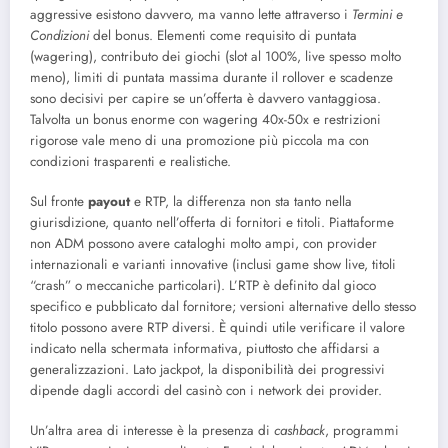
aggressive esistono davvero, ma vanno lette attraverso i
Termini e
Condizioni
del bonus. Elementi come requisito di puntata
(wagering), contributo dei giochi (slot al 100%, live spesso molto
meno), limiti di puntata massima durante il rollover e scadenze
sono decisivi per capire se un’offerta è davvero vantaggiosa.
Talvolta un bonus enorme con wagering 40x-50x e restrizioni
rigorose vale meno di una promozione più piccola ma con
condizioni trasparenti e realistiche.
Sul fronte
payout
e RTP, la differenza non sta tanto nella
giurisdizione, quanto nell’offerta di fornitori e titoli. Piattaforme
non ADM possono avere cataloghi molto ampi, con provider
internazionali e varianti innovative (inclusi game show live, titoli
“crash” o meccaniche particolari). L’RTP è definito dal gioco
specifico e pubblicato dal fornitore; versioni alternative dello stesso
titolo possono avere RTP diversi. È quindi utile verificare il valore
indicato nella schermata informativa, piuttosto che affidarsi a
generalizzazioni. Lato jackpot, la disponibilità dei progressivi
dipende dagli accordi del casinò con i network dei provider.
Un’altra area di interesse è la presenza di
cashback
, programmi