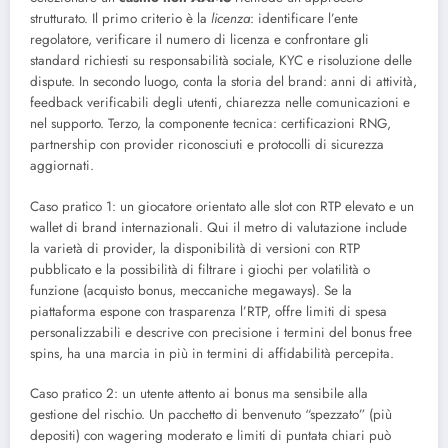
strutturato. Il primo criterio è la
licenza
: identificare l’ente
regolatore, verificare il numero di licenza e confrontare gli
standard richiesti su responsabilità sociale, KYC e risoluzione delle
dispute. In secondo luogo, conta la storia del brand: anni di attività,
feedback verificabili degli utenti, chiarezza nelle comunicazioni e
nel supporto. Terzo, la componente tecnica: certificazioni RNG,
partnership con provider riconosciuti e protocolli di sicurezza
aggiornati.
Caso pratico 1: un giocatore orientato alle slot con RTP elevato e un
wallet di brand internazionali. Qui il metro di valutazione include
la varietà di provider, la disponibilità di versioni con RTP
pubblicato e la possibilità di filtrare i giochi per volatilità o
funzione (acquisto bonus, meccaniche megaways). Se la
piattaforma espone con trasparenza l’RTP, offre limiti di spesa
personalizzabili e descrive con precisione i termini del bonus free
spins, ha una marcia in più in termini di affidabilità percepita.
Caso pratico 2: un utente attento ai bonus ma sensibile alla
gestione del rischio. Un pacchetto di benvenuto “spezzato” (più
depositi) con wagering moderato e limiti di puntata chiari può