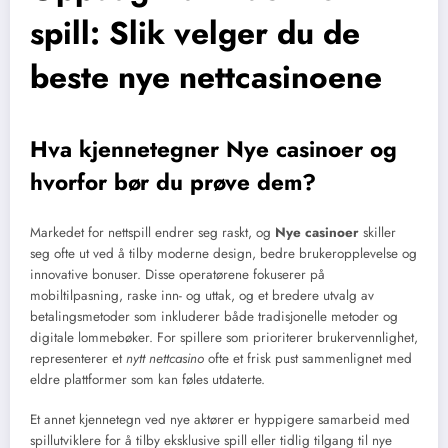
spill: Slik velger du de
beste nye nettcasinoene
Hva kjennetegner
Nye casinoer
og
hvorfor bør du prøve dem?
Markedet for nettspill endrer seg raskt, og
Nye casinoer
skiller
seg ofte ut ved å tilby moderne design, bedre brukeropplevelse og
innovative bonuser. Disse operatørene fokuserer på
mobiltilpasning, raske inn- og uttak, og et bredere utvalg av
betalingsmetoder som inkluderer både tradisjonelle metoder og
digitale lommebøker. For spillere som prioriterer brukervennlighet,
representerer et
nytt nettcasino
ofte et frisk pust sammenlignet med
eldre plattformer som kan føles utdaterte.
Et annet kjennetegn ved nye aktører er hyppigere samarbeid med
spillutviklere for å tilby eksklusive spill eller tidlig tilgang til nye