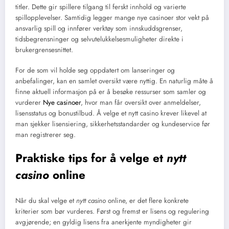
titler. Dette gir spillere tilgang til ferskt innhold og varierte
spillopplevelser. Samtidig legger mange nye casinoer stor vekt på
ansvarlig spill og innfører verktøy som innskuddsgrenser,
tidsbegrensninger og selvutelukkelsesmuligheter direkte i
brukergrensesnittet.
For de som vil holde seg oppdatert om lanseringer og
anbefalinger, kan en samlet oversikt være nyttig. En naturlig måte å
finne aktuell informasjon på er å besøke ressurser som samler og
vurderer
Nye casinoer
, hvor man får oversikt over anmeldelser,
lisensstatus og bonustilbud. Å velge et nytt casino krever likevel at
man sjekker lisensiering, sikkerhetsstandarder og kundeservice før
man registrerer seg.
Praktiske tips for å velge et
nytt
casino
online
Når du skal velge et
nytt casino
online, er det flere konkrete
kriterier som bør vurderes. Først og fremst er lisens og regulering
avgjørende; en gyldig lisens fra anerkjente myndigheter gir