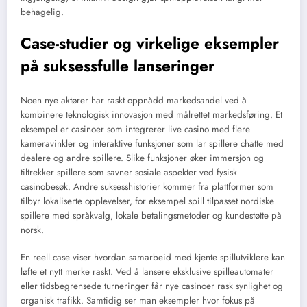
behagelig.
Case-studier og virkelige eksempler
på suksessfulle lanseringer
Noen nye aktører har raskt oppnådd markedsandel ved å
kombinere teknologisk innovasjon med målrettet markedsføring. Et
eksempel er casinoer som integrerer live casino med flere
kameravinkler og interaktive funksjoner som lar spillere chatte med
dealere og andre spillere. Slike funksjoner øker immersjon og
tiltrekker spillere som savner sosiale aspekter ved fysisk
casinobesøk. Andre suksesshistorier kommer fra plattformer som
tilbyr lokaliserte opplevelser, for eksempel spill tilpasset nordiske
spillere med språkvalg, lokale betalingsmetoder og kundestøtte på
norsk.
En reell case viser hvordan samarbeid med kjente spillutviklere kan
løfte et nytt merke raskt. Ved å lansere eksklusive spilleautomater
eller tidsbegrensede turneringer får nye casinoer rask synlighet og
organisk trafikk. Samtidig ser man eksempler hvor fokus på