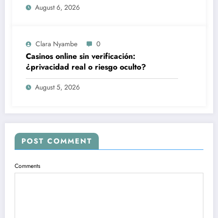
August 6, 2026
Clara Nyambe
0
Casinos online sin verificación:
¿privacidad real o riesgo oculto?
August 5, 2026
POST COMMENT
Comments