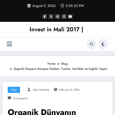
Skip
August 9, 2026
3:05:24 PM
to
content
Invest in Mali 2017 |
Home
Blog
Organik Dünyanın Buluşma Noktası: Fuarlar, Yenilikler ve Sağlıklı Yaşam
Blog
Clara Nyambe
February 8, 2026
0 Comments
Organik Dünyanın