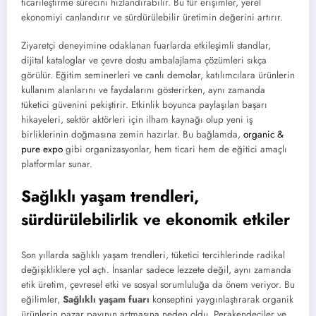
ticarileştirme sürecini hızlandırabilir. Bu tür erişimler, yerel
ekonomiyi canlandırır ve sürdürülebilir üretimin değerini artırır.
Ziyaretçi deneyimine odaklanan fuarlarda etkileşimli standlar,
dijital kataloglar ve çevre dostu ambalajlama çözümleri sıkça
görülür. Eğitim seminerleri ve canlı demolar, katılımcılara ürünlerin
kullanım alanlarını ve faydalarını gösterirken, aynı zamanda
tüketici güvenini pekiştirir. Etkinlik boyunca paylaşılan başarı
hikayeleri, sektör aktörleri için ilham kaynağı olup yeni iş
birliklerinin doğmasına zemin hazırlar. Bu bağlamda,
organic &
pure expo
gibi organizasyonlar, hem ticari hem de eğitici amaçlı
platformlar sunar.
Sağlıklı yaşam trendleri,
sürdürülebilirlik ve ekonomik etkiler
Son yıllarda sağlıklı yaşam trendleri, tüketici tercihlerinde radikal
değişikliklere yol açtı. İnsanlar sadece lezzete değil, aynı zamanda
etik üretim, çevresel etki ve sosyal sorumluluğa da önem veriyor. Bu
eğilimler,
Sağlıklı yaşam fuarı
konseptini yaygınlaştırarak organik
ürünlerin pazar payının artmasına neden oldu. Perakendeciler ve