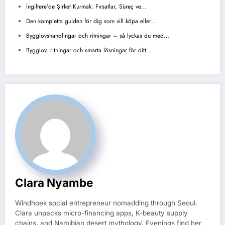
İngiltere’de Şirket Kurmak: Fırsatlar, Süreç ve…
Den kompletta guiden för dig som vill köpa eller…
Bygglovshandlingar och ritningar – så lyckas du med…
Bygglov, ritningar och smarta lösningar för ditt…
Clara Nyambe
Windhoek social entrepreneur nomadding through Seoul.
Clara unpacks micro-financing apps, K-beauty supply
chains, and Namibian desert mythology. Evenings find her