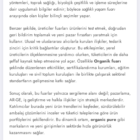
yöntemleri, toprak sağlığı, biyolojik çeşitlilik ve işleme süreçlerine
dair uygulamalı bilgiler edinir; böylece
sağlıklı yaşam fuarı
arayışında olan kişiler bilinçli seçimler yapar.
Benzer şekilde, üreticiler fuarları ürünlerini test etmek, doğrudan
geri bildirim toplamak ve yeni pazar fırsatları yaratmak için
kullanır. Ulusal ve uluslararası alıcılarla kurulan ilişkiler, tedarik
zinciri için kritik bağlantılar oluşturur. Bu etkileşimler, yerel
üreticilerin ölçeklenmesine yardımcı olurken, tüketicilerin de daha
şeffaf kaynak talep etmesine yol açar. Özellikle
Organik fuarı
şeklinde düzenlenen etkinlikler, sertifikalandırma kurumları, eğitim
kuruluşları ve sivil toplum kuruluşları ile birlikte çalışarak sektörel
standartların gelişmesine katkı sağlar.
Sonuç olarak, bu fuarlar yalnızca sergileme alanı değil; pazarlama,
AR-GE, iş geliştirme ve halkla ilişkiler için stratejik merkezlerdir.
Katılımcılar burada yeni ürün trendlerini keşfeder, sürdürülebilir
ambalaj çözümlerini inceler ve tüketici taleplerine göre ürün
portföylerini şekillendirir. Bu dinamik ortam,
organic pure
gibi
markaların ve yeni girişimlerin sektörde hızla görünürlük
kazanmasını sağlar.