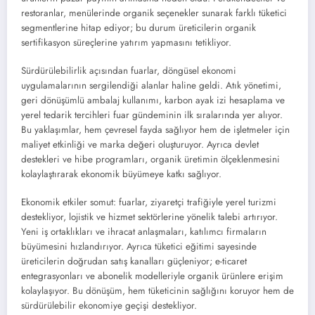
restoranlar, menülerinde organik seçenekler sunarak farklı tüketici
segmentlerine hitap ediyor; bu durum üreticilerin organik
sertifikasyon süreçlerine yatırım yapmasını tetikliyor.
Sürdürülebilirlik açısından fuarlar, döngüsel ekonomi
uygulamalarının sergilendiği alanlar haline geldi. Atık yönetimi,
geri dönüşümlü ambalaj kullanımı, karbon ayak izi hesaplama ve
yerel tedarik tercihleri fuar gündeminin ilk sıralarında yer alıyor.
Bu yaklaşımlar, hem çevresel fayda sağlıyor hem de işletmeler için
maliyet etkinliği ve marka değeri oluşturuyor. Ayrıca devlet
destekleri ve hibe programları, organik üretimin ölçeklenmesini
kolaylaştırarak ekonomik büyümeye katkı sağlıyor.
Ekonomik etkiler somut: fuarlar, ziyaretçi trafiğiyle yerel turizmi
destekliyor, lojistik ve hizmet sektörlerine yönelik talebi artırıyor.
Yeni iş ortaklıkları ve ihracat anlaşmaları, katılımcı firmaların
büyümesini hızlandırıyor. Ayrıca tüketici eğitimi sayesinde
üreticilerin doğrudan satış kanalları güçleniyor; e-ticaret
entegrasyonları ve abonelik modelleriyle organik ürünlere erişim
kolaylaşıyor. Bu dönüşüm, hem tüketicinin sağlığını koruyor hem de
sürdürülebilir ekonomiye geçişi destekliyor.