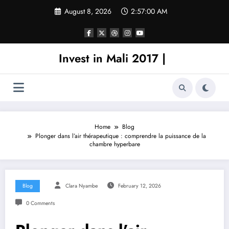
Skip
August 8, 2026
2:57:00 AM
to
content
Invest in Mali 2017 |
Home
Blog
Plonger dans l’air thérapeutique : comprendre la puissance de la
chambre hyperbare
Blog
Clara Nyambe
February 12, 2026
0 Comments