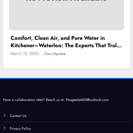
Comfort, Clean Air, and Pure Water in
Kitchener–Waterloo: The Experts That Truly
Care
March 12, 2026
Clara Nyambe
Have a collaboration idea? Reach us at:
Peugeotyt405@outlook.com
Contact Us
Privacy Policy