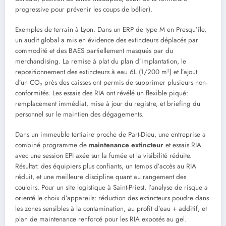
progressive pour prévenir les coups de bélier).
Exemples de terrain à Lyon. Dans un ERP de type M en Presqu’île,
un audit global a mis en évidence des extincteurs déplacés par
commodité et des BAES partiellement masqués par du
merchandising. La remise à plat du plan d’implantation, le
repositionnement des extincteurs à eau 6L (1/200 m²) et l’ajout
d’un CO₂ près des caisses ont permis de supprimer plusieurs non-
conformités. Les essais des RIA ont révélé un flexible piqué:
remplacement immédiat, mise à jour du registre, et briefing du
personnel sur le maintien des dégagements.
Dans un immeuble tertiaire proche de Part-Dieu, une entreprise a
combiné programme de
maintenance extincteur
et essais RIA
avec une session EPI axée sur la fumée et la visibilité réduite.
Résultat: des équipiers plus confiants, un temps d’accès au RIA
réduit, et une meilleure discipline quant au rangement des
couloirs. Pour un site logistique à Saint-Priest, l’analyse de risque a
orienté le choix d’appareils: réduction des extincteurs poudre dans
les zones sensibles à la contamination, au profit d’eau + additif, et
plan de maintenance renforcé pour les RIA exposés au gel.