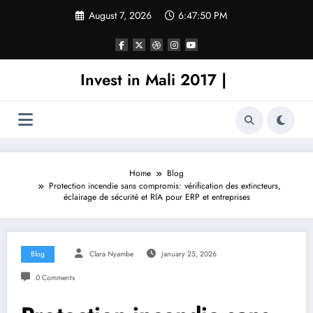
Skip
August 7, 2026
6:47:50 PM
to
content
Invest in Mali 2017 |
Home
Blog
Protection incendie sans compromis: vérification des extincteurs,
éclairage de sécurité et RIA pour ERP et entreprises
Blog
Clara Nyambe
January 25, 2026
0 Comments