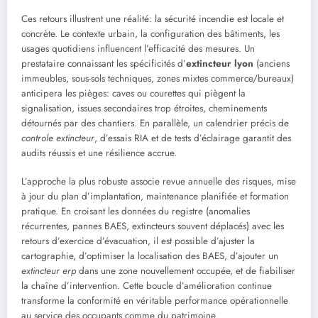
Ces retours illustrent une réalité: la sécurité incendie est locale et
concrète. Le contexte urbain, la configuration des bâtiments, les
usages quotidiens influencent l’efficacité des mesures. Un
prestataire connaissant les spécificités d’
extincteur lyon
(anciens
immeubles, sous-sols techniques, zones mixtes commerce/bureaux)
anticipera les pièges: caves ou courettes qui piègent la
signalisation, issues secondaires trop étroites, cheminements
détournés par des chantiers. En parallèle, un calendrier précis de
controle extincteur
, d’essais RIA et de tests d’éclairage garantit des
audits réussis et une résilience accrue.
L’approche la plus robuste associe revue annuelle des risques, mise
à jour du plan d’implantation, maintenance planifiée et formation
pratique. En croisant les données du registre (anomalies
récurrentes, pannes BAES, extincteurs souvent déplacés) avec les
retours d’exercice d’évacuation, il est possible d’ajuster la
cartographie, d’optimiser la localisation des BAES, d’ajouter un
extincteur erp
dans une zone nouvellement occupée, et de fiabiliser
la chaîne d’intervention. Cette boucle d’amélioration continue
transforme la conformité en véritable performance opérationnelle
au service des occupants comme du patrimoine.