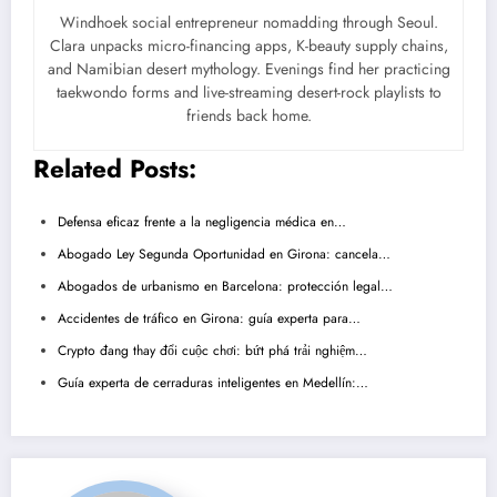
Windhoek social entrepreneur nomadding through Seoul.
Clara unpacks micro-financing apps, K-beauty supply chains,
and Namibian desert mythology. Evenings find her practicing
taekwondo forms and live-streaming desert-rock playlists to
friends back home.
Related Posts:
Defensa eficaz frente a la negligencia médica en…
Abogado Ley Segunda Oportunidad en Girona: cancela…
Abogados de urbanismo en Barcelona: protección legal…
Accidentes de tráfico en Girona: guía experta para…
Crypto đang thay đổi cuộc chơi: bứt phá trải nghiệm…
Guía experta de cerraduras inteligentes en Medellín:…