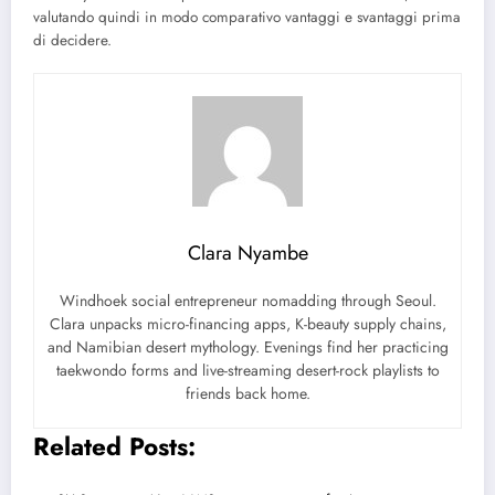
valutando quindi in modo comparativo vantaggi e svantaggi prima
di decidere.
Clara Nyambe
Windhoek social entrepreneur nomadding through Seoul.
Clara unpacks micro-financing apps, K-beauty supply chains,
and Namibian desert mythology. Evenings find her practicing
taekwondo forms and live-streaming desert-rock playlists to
friends back home.
Related Posts: