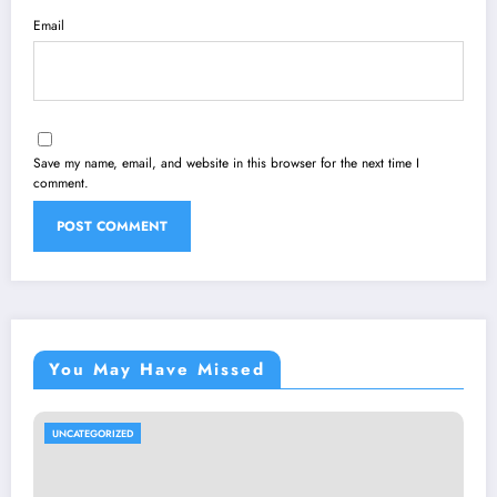
Email
Save my name, email, and website in this browser for the next time I
comment.
You May Have Missed
UNCATEGORIZED