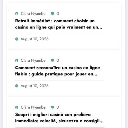
Clara Nyambe
0
Retrait immédiat : comment choisir un
casino en ligne qui paie vraiment en un
instant
August 10, 2026
Clara Nyambe
0
Comment reconnaître un casino en ligne
fiable : guide pratique pour jouer en
toute sécurité
August 10, 2026
Clara Nyambe
0
Scopri i migliori casinò con prelievo
immediato: velocità, sicurezza e consigli
pratici