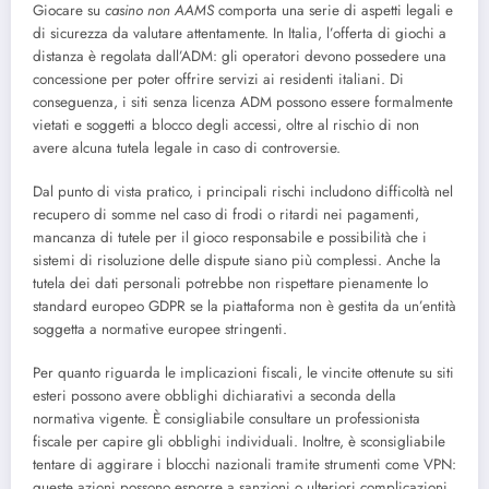
Giocare su
casino non AAMS
comporta una serie di aspetti legali e
di sicurezza da valutare attentamente. In Italia, l’offerta di giochi a
distanza è regolata dall’ADM: gli operatori devono possedere una
concessione per poter offrire servizi ai residenti italiani. Di
conseguenza, i siti senza licenza ADM possono essere formalmente
vietati e soggetti a blocco degli accessi, oltre al rischio di non
avere alcuna tutela legale in caso di controversie.
Dal punto di vista pratico, i principali rischi includono difficoltà nel
recupero di somme nel caso di frodi o ritardi nei pagamenti,
mancanza di tutele per il gioco responsabile e possibilità che i
sistemi di risoluzione delle dispute siano più complessi. Anche la
tutela dei dati personali potrebbe non rispettare pienamente lo
standard europeo GDPR se la piattaforma non è gestita da un’entità
soggetta a normative europee stringenti.
Per quanto riguarda le implicazioni fiscali, le vincite ottenute su siti
esteri possono avere obblighi dichiarativi a seconda della
normativa vigente. È consigliabile consultare un professionista
fiscale per capire gli obblighi individuali. Inoltre, è sconsigliabile
tentare di aggirare i blocchi nazionali tramite strumenti come VPN:
queste azioni possono esporre a sanzioni o ulteriori complicazioni.