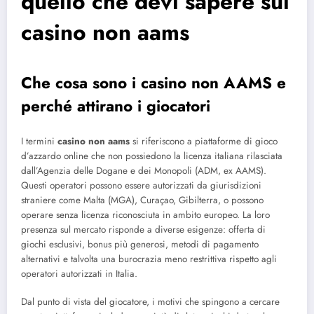
quello che devi sapere sui
casino non aams
Che cosa sono i casino non AAMS e
perché attirano i giocatori
I termini
casino non aams
si riferiscono a piattaforme di gioco
d’azzardo online che non possiedono la licenza italiana rilasciata
dall’Agenzia delle Dogane e dei Monopoli (ADM, ex AAMS).
Questi operatori possono essere autorizzati da giurisdizioni
straniere come Malta (MGA), Curaçao, Gibilterra, o possono
operare senza licenza riconosciuta in ambito europeo. La loro
presenza sul mercato risponde a diverse esigenze: offerta di
giochi esclusivi, bonus più generosi, metodi di pagamento
alternativi e talvolta una burocrazia meno restrittiva rispetto agli
operatori autorizzati in Italia.
Dal punto di vista del giocatore, i motivi che spingono a cercare