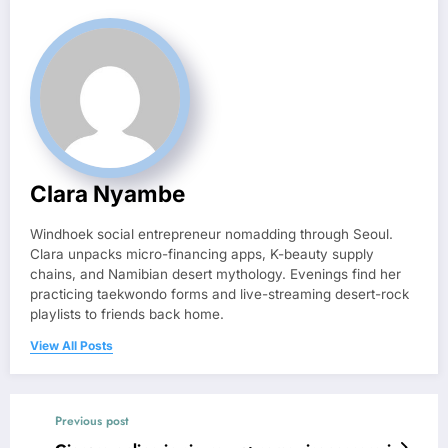
Clara Nyambe
Windhoek social entrepreneur nomadding through Seoul.
Clara unpacks micro-financing apps, K-beauty supply
chains, and Namibian desert mythology. Evenings find her
practicing taekwondo forms and live-streaming desert-rock
playlists to friends back home.
View All Posts
Previous post