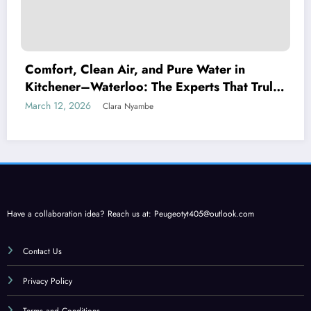
Comfort, Clean Air, and Pure Water in
Kitchener–Waterloo: The Experts That Truly
Care
March 12, 2026
Clara Nyambe
Have a collaboration idea? Reach us at:
Peugeotyt405@outlook.com
Contact Us
Privacy Policy