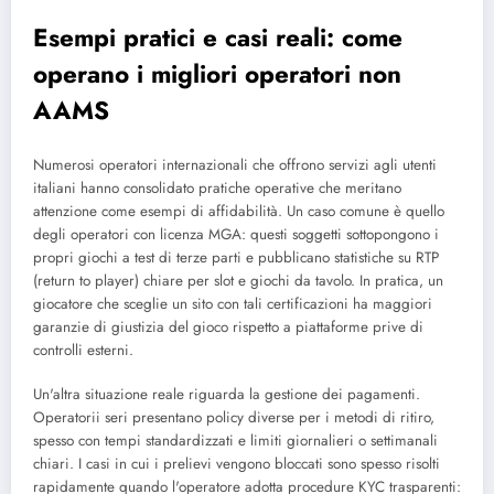
Esempi pratici e casi reali: come
operano i migliori operatori non
AAMS
Numerosi operatori internazionali che offrono servizi agli utenti
italiani hanno consolidato pratiche operative che meritano
attenzione come esempi di affidabilità. Un caso comune è quello
degli operatori con licenza MGA: questi soggetti sottopongono i
propri giochi a test di terze parti e pubblicano statistiche su RTP
(return to player) chiare per slot e giochi da tavolo. In pratica, un
giocatore che sceglie un sito con tali certificazioni ha maggiori
garanzie di giustizia del gioco rispetto a piattaforme prive di
controlli esterni.
Un'altra situazione reale riguarda la gestione dei pagamenti.
Operatorii seri presentano policy diverse per i metodi di ritiro,
spesso con tempi standardizzati e limiti giornalieri o settimanali
chiari. I casi in cui i prelievi vengono bloccati sono spesso risolti
rapidamente quando l'operatore adotta procedure KYC trasparenti: