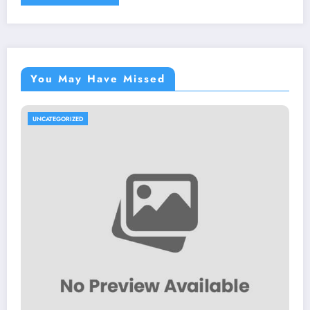
You May Have Missed
UNCATEGORIZED