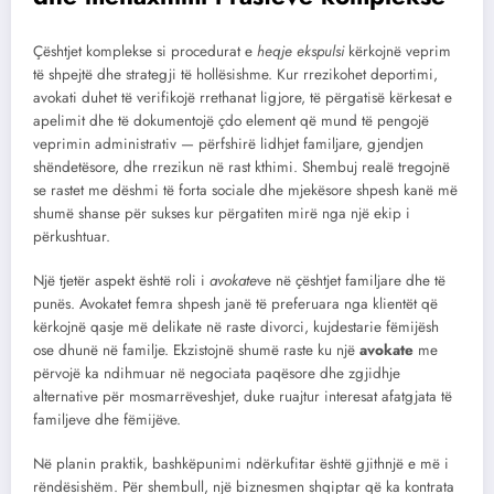
Çështjet komplekse si procedurat e
heqje ekspulsi
kërkojnë veprim
të shpejtë dhe strategji të hollësishme. Kur rrezikohet deportimi,
avokati duhet të verifikojë rrethanat ligjore, të përgatisë kërkesat e
apelimit dhe të dokumentojë çdo element që mund të pengojë
veprimin administrativ — përfshirë lidhjet familjare, gjendjen
shëndetësore, dhe rrezikun në rast kthimi. Shembuj realë tregojnë
se rastet me dëshmi të forta sociale dhe mjekësore shpesh kanë më
shumë shanse për sukses kur përgatiten mirë nga një ekip i
përkushtuar.
Një tjetër aspekt është roli i
avokate
ve në çështjet familjare dhe të
punës. Avokatet femra shpesh janë të preferuara nga klientët që
kërkojnë qasje më delikate në raste divorci, kujdestarie fëmijësh
ose dhunë në familje. Ekzistojnë shumë raste ku një
avokate
me
përvojë ka ndihmuar në negociata paqësore dhe zgjidhje
alternative për mosmarrëveshjet, duke ruajtur interesat afatgjata të
familjeve dhe fëmijëve.
Në planin praktik, bashkëpunimi ndërkufitar është gjithnjë e më i
rëndësishëm. Për shembull, një biznesmen shqiptar që ka kontrata