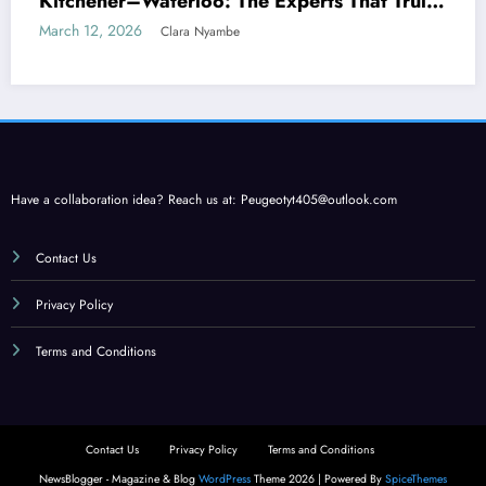
Kitchener–Waterloo: The Experts That Truly
Care
March 12, 2026
Clara Nyambe
Have a collaboration idea? Reach us at:
Peugeotyt405@outlook.com
Contact Us
Privacy Policy
Terms and Conditions
Contact Us
Privacy Policy
Terms and Conditions
NewsBlogger - Magazine & Blog
WordPress
Theme 2026 | Powered By
SpiceThemes