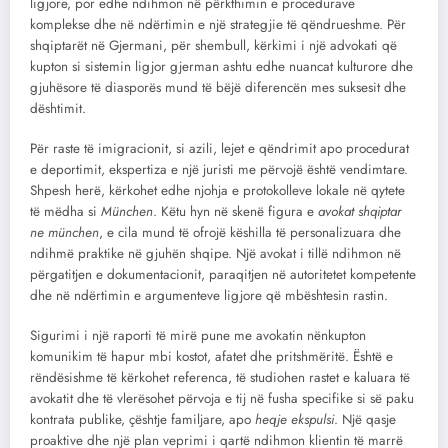
ligjore, por edhe ndihmon në përkthimin e procedurave
komplekse dhe në ndërtimin e një strategjie të qëndrueshme. Për
shqiptarët në Gjermani, për shembull, kërkimi i një advokati që
kupton si sistemin ligjor gjerman ashtu edhe nuancat kulturore dhe
gjuhësore të diasporës mund të bëjë diferencën mes suksesit dhe
dështimit.
Për raste të imigracionit, si azili, lejet e qëndrimit apo procedurat
e deportimit, ekspertiza e një juristi me përvojë është vendimtare.
Shpesh herë, kërkohet edhe njohja e protokolleve lokale në qytete
të mëdha si
München
. Këtu hyn në skenë figura e
avokat shqiptar
ne münchen
, e cila mund të ofrojë këshilla të personalizuara dhe
ndihmë praktike në gjuhën shqipe. Një avokat i tillë ndihmon në
përgatitjen e dokumentacionit, paraqitjen në autoritetet kompetente
dhe në ndërtimin e argumenteve ligjore që mbështesin rastin.
Sigurimi i një raporti të mirë pune me avokatin nënkupton
komunikim të hapur mbi kostot, afatet dhe pritshmëritë. Është e
rëndësishme të kërkohet referenca, të studiohen rastet e kaluara të
avokatit dhe të vlerësohet përvoja e tij në fusha specifike si së paku
kontrata publike, çështje familjare, apo
heqje ekspulsi
. Një qasje
proaktive dhe një plan veprimi i qartë ndihmon klientin të marrë