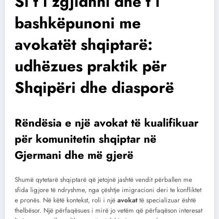
Si t’i zgjidhni dhe t’i
bashkëpunoni me
avokatët shqiptarë:
udhëzues praktik për
Shqipëri dhe diasporë
Rëndësia e një
avokat
të kualifikuar
për komunitetin shqiptar në
Gjermani dhe më gjerë
Shumë qytetarë shqiptarë që jetojnë jashtë vendit përballen me
sfida ligjore të ndryshme, nga çështje imigracioni deri te konfliktet
e pronës. Në këtë kontekst, roli i një
avokat
të specializuar është
thelbësor. Një përfaqësues i mirë jo vetëm që përfaqëson interesat