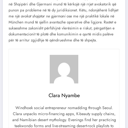
në Shqipëri dhe Gjermani mund të kërkojë një rrjet avokatorik që
punon pa probleme në të dy juridiksionet. Këtu, ndonjëherë lidhjet
me një
avokat shqiptar ne gjermani
ose me një praktikë lokale në
München mund të sjellin avantazhe operative dhe ligjore. Rastet e
suksesshme zakonisht përfshijnë vlerësimin e riskut, përgatitjen e
dokumentacionit të plotë dhe komunikimin e qartë midis palëve
për të arritur zgjidhje të qëndrueshme dhe të shpejta.
Clara Nyambe
Windhoek social entrepreneur nomadding through Seoul.
Clara unpacks micro-financing apps, K-beauty supply chains,
and Namibian desert mythology. Evenings find her practicing
taekwondo forms and live-streaming desert-rock playlists to