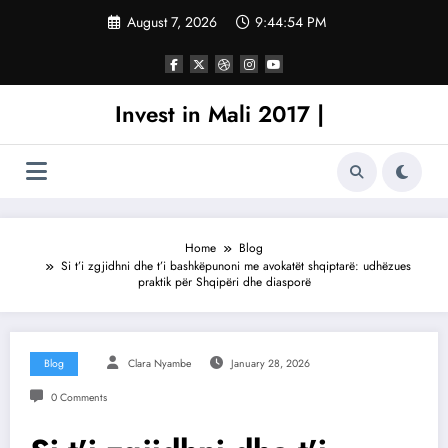
Skip
August 7, 2026
9:44:54 PM
to
content
Invest in Mali 2017 |
Home
Blog
Si t’i zgjidhni dhe t’i bashkëpunoni me avokatët shqiptarë: udhëzues
praktik për Shqipëri dhe diasporë
Blog
Clara Nyambe
January 28, 2026
0 Comments