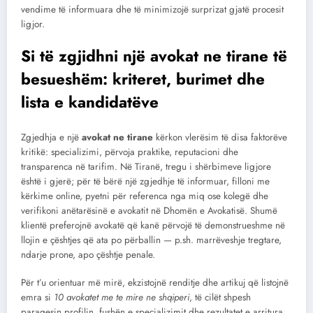
vendime të informuara dhe të minimizojë surprizat gjatë procesit
ligjor.
Si të zgjidhni një
avokat ne tirane
të
besueshëm: kriteret, burimet dhe
lista e kandidatëve
Zgjedhja e një
avokat ne tirane
kërkon vlerësim të disa faktorëve
kritikë: specializimi, përvoja praktike, reputacioni dhe
transparenca në tarifim. Në Tiranë, tregu i shërbimeve ligjore
është i gjerë; për të bërë një zgjedhje të informuar, filloni me
kërkime online, pyetni për referenca nga miq ose kolegë dhe
verifikoni anëtarësinë e avokatit në Dhomën e Avokatisë. Shumë
klientë preferojnë avokatë që kanë përvojë të demonstrueshme në
llojin e çështjes që ata po përballin — p.sh. marrëveshje tregtare,
ndarje prone, apo çështje penale.
Për t’u orientuar më mirë, ekzistojnë renditje dhe artikuj që listojnë
emra si
10 avokatet me te mire ne shqiperi
, të cilët shpesh
paraqesin profilin, fushën e specializimit dhe rezultatet e arritura