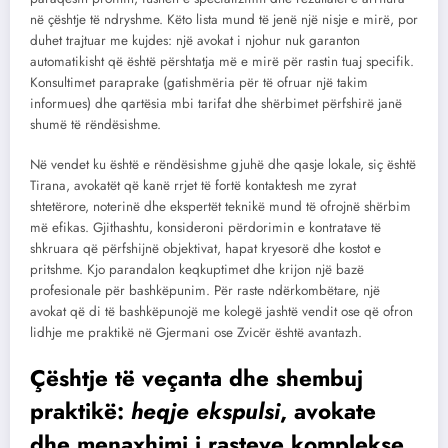
në çështje të ndryshme. Këto lista mund të jenë një nisje e mirë, por
duhet trajtuar me kujdes: një avokat i njohur nuk garanton
automatikisht që është përshtatja më e mirë për rastin tuaj specifik.
Konsultimet paraprake (gatishmëria për të ofruar një takim
informues) dhe qartësia mbi tarifat dhe shërbimet përfshirë janë
shumë të rëndësishme.
Në vendet ku është e rëndësishme gjuhë dhe qasje lokale, siç është
Tirana, avokatët që kanë rrjet të fortë kontaktesh me zyrat
shtetërore, noterinë dhe ekspertët teknikë mund të ofrojnë shërbim
më efikas. Gjithashtu, konsideroni përdorimin e kontratave të
shkruara që përfshijnë objektivat, hapat kryesorë dhe kostot e
pritshme. Kjo parandalon keqkuptimet dhe krijon një bazë
profesionale për bashkëpunim. Për raste ndërkombëtare, një
avokat që di të bashkëpunojë me kolegë jashtë vendit ose që ofron
lidhje me praktikë në Gjermani ose Zvicër është avantazh.
Çështje të veçanta dhe shembuj
praktikë:
heqje ekspulsi
, avokate
dhe menaxhimi i rasteve komplekse