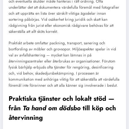
och eventuella skulder måste hanteras i rätt ordning. Ofta
underlättar det att dokumentera värdefulla föremål med fotografier
och att upprätta en lista över särskilt viktiga ägodelar innan
sortering påbörjas. Vid osäkerhet kring juridik och skatt kan
rådgivning från jurist eller ekonomisk rådgivare behövas för att
säkerställa att allt sköts korrekt.
Praktiskt arbete omfattar packning, transport, sanering och
bortforsling av möbler och grovsopor. Miljöaspekter spelar in vid
val av avfallshantering — mycket kan lämnas in på
återvinningscentraler eller återbrukas av organisationer. Förutom
fysisk bärhjälp erbjuds ofta tjänster för rengöring, desinficering
och, vid behov, skadedjursbekämpning. I processen är
kommunikation med anhöriga viktig för att säkerställa att värdefulla
föremål inte försvinner och att alla känner sig involverade i beslut.
Praktiska tjänster och lokalt stöd —
från
Ta hand om dödsbo
till köp och
återvinning