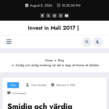
Skip
August 8, 2026
10:25:05 PM
to
content
Invest in Mali 2017 |
Home
Blog
Smidig och värdig hantering när det är dags att tömma ett dödsbo
Blog
Clara Nyambe
February 5, 2026
0 Comments
Smidig och värdig