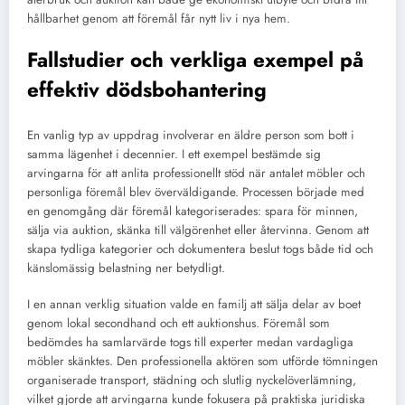
hållbarhet genom att föremål får nytt liv i nya hem.
Fallstudier och verkliga exempel på
effektiv dödsbohantering
En vanlig typ av uppdrag involverar en äldre person som bott i
samma lägenhet i decennier. I ett exempel bestämde sig
arvingarna för att anlita professionellt stöd när antalet möbler och
personliga föremål blev överväldigande. Processen började med
en genomgång där föremål kategoriserades: spara för minnen,
sälja via auktion, skänka till välgörenhet eller återvinna. Genom att
skapa tydliga kategorier och dokumentera beslut togs både tid och
känslomässig belastning ner betydligt.
I en annan verklig situation valde en familj att sälja delar av boet
genom lokal secondhand och ett auktionshus. Föremål som
bedömdes ha samlarvärde togs till experter medan vardagliga
möbler skänktes. Den professionella aktören som utförde tömningen
organiserade transport, städning och slutlig nyckelöverlämning,
vilket gjorde att arvingarna kunde fokusera på praktiska juridiska