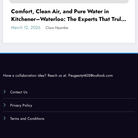
Comfort, Clean Air, and Pure Water in
Kitchener–Waterloo: The Experts That Truly
Care
March 12, 2026
Clara Nyambe
Have a collaboration idea? Reach us at:
Peugeotyt405@outlook.com
Contact Us
Privacy Policy
Terms and Conditions