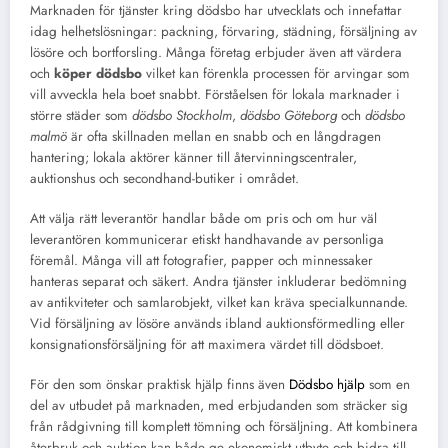
Marknaden för tjänster kring dödsbo har utvecklats och innefattar
idag helhetslösningar: packning, förvaring, städning, försäljning av
lösöre och bortforsling. Många företag erbjuder även att värdera
och
köper dödsbo
vilket kan förenkla processen för arvingar som
vill avveckla hela boet snabbt. Förståelsen för lokala marknader i
större städer som
dödsbo Stockholm
,
dödsbo Göteborg
och
dödsbo
malmö
är ofta skillnaden mellan en snabb och en långdragen
hantering; lokala aktörer känner till återvinningscentraler,
auktionshus och secondhand-butiker i området.
Att välja rätt leverantör handlar både om pris och om hur väl
leverantören kommunicerar etiskt handhavande av personliga
föremål. Många vill att fotografier, papper och minnessaker
hanteras separat och säkert. Andra tjänster inkluderar bedömning
av antikviteter och samlarobjekt, vilket kan kräva specialkunnande.
Vid försäljning av lösöre används ibland auktionsförmedling eller
konsignationsförsäljning för att maximera värdet till dödsboet.
För den som önskar praktisk hjälp finns även
Dödsbo hjälp
som en
del av utbudet på marknaden, med erbjudanden som sträcker sig
från rådgivning till komplett tömning och försäljning. Att kombinera
återbruk och auktion kan både ge ekonomiskt utbyte och bidra till