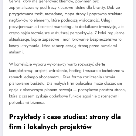
Serwis, który ma generować klientów, powinien być
zoptymalizowany pod frazy kluczowe istotne dla branży. Dobrze
przygotowana treść, metadane, mapa strony i poprawna struktura
nagłówków to elementy, które podnoszą widoczność. Usługi
pozycjonowania i content marketingu to dodatkowe inwestycje, ale
często najskuteczniejsze w dłuższej perspektywie. Z kolei regularne
aktualizacje, kopie zapasowe i monitorowanie bezpieczeństwa to
koszty utrzymania, które zabezpieczają stronę przed awariami i
atakami.
W kontekście wyboru wykonawcy warto rozważyć ofertę
kompleksową: projekt, wdrożenie, hosting i wsparcie techniczne w
ramach jednego abonamentu. Taka forma rozliczenia ułatwia
planowanie budżetu. Dla małych firm opłacalna może okazać się
opcja z elastycznym planem rozwoju — początkowo prostsza strona,
która z czasem zyskuje dodatkowe funkcje zgodnie z rosnącymi
potrzebami biznesu.
Przykłady i case studies: strony dla
firm i lokalnych projektów