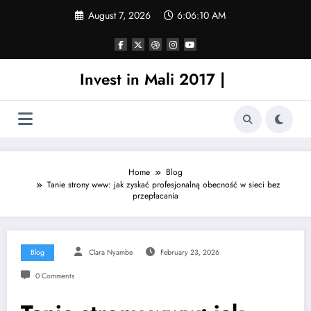
Skip
August 7, 2026
6:06:11 AM
to
content
Invest in Mali 2017 |
Home
Blog
Tanie strony www: jak zyskać profesjonalną obecność w sieci bez
przepłacania
Blog
Clara Nyambe
February 23, 2026
0 Comments