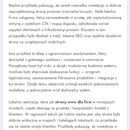
Realne przykłady pokazują, że nawet niewielka inwestycja w dobrze
zaprojektowaną stronę przynosi mierzalne korzyści. Mała lokalna
firma usługowa, która zainwestowała w prostą, ale zoptymalizowaną
witrynę z czytelnym CTA i mapą dojazdu, odnotowała wzrost
zapytań ofertowych o kilkadziesiąt procent. Kluczem w tym
przypadku była dbałość o treść, lokalne SEO oraz szybkie działanie
strony na urządzeniach mobilnych.
Inny przykład to sklep z ograniczonym asortymentem, który
skorzystał z gotowego szablonu i rozszerzeń e‑commerce.
Początkowy koszt był niski, a dzięki modularnej budowie systemu
możliwe było stopniowe dodawanie funkcji — program
lojalnościowy, zaawansowane filtrowanie produktów i integracja z
kurierami. Dzięki temu właściciel uniknął wysokich jednorazowych
wydatków, a jednocześnie miał skalowalny system.
Lokalne realizacje, takie jak
strony www dla firm
w mniejszych
miastach, często stawiają na prostotę i bezpośredni kontakt z
klientem. W regionach takich jak Łuków ważne jest, aby strona była
dobrze widoczna w mapach i katalogach lokalnych, co przekłada
się na realne wizyty klientów. Przykłady pokazują, że inwestycja w