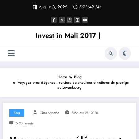
Skip
August 8, 2026
5:28:50 AM
to
content
Invest in Mali 2017 |
Home
Blog
Voyagez avec élégance : services de chauffeur et voitures de prestige
au Luxembourg
Blog
Clara Nyambe
February 28, 2026
0 Comments