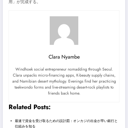
用」が完成する。
Clara Nyambe
Windhoek social entrepreneur nomadding through Seoul.
Clara unpacks micro-financing apps, K-beauty supply chains,
and Namibian desert mythology. Evenings find her practicing
taekwondo forms and live-streaming desert-rock playlists to
friends back home.
Related Posts:
最速で資金を受け取るための設計図：オンカジの出金が早い銀行と
仕組みを知る