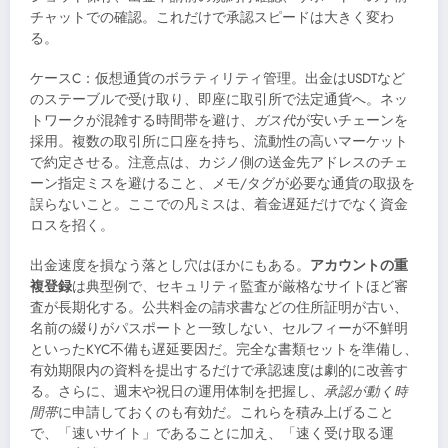
チャットでの確認。これだけで承認スピードは大きく変わ
る。
ケースC：仮想通貨のボラティリティ管理。出金はUSDTなど
のステーブルで受け取り、即座に取引所で法定通貨へ。ネッ
トワークが混雑する時間帯を避け、
ガス代
が安いチェーンを
採用。複数の取引所に口座を持ち、流動性の高いマーケット
で約定させる。注意点は、カジノ側の送金先アドレスのチェ
ーン指定ミスを避けること、メモ/タグが必要な通貨の取扱を
誤らないこと。ここでの凡ミスは、着金遅延だけでなく資金
ロスを招く。
出金速度を損なう落とし穴はほかにもある。
アカウントの重
複登録
は典型例で、セキュリティ監査が厳格なサイトほど審
査が長期化する。公共料金の請求書などの住所証明が古い、
名前の綴りがパスポートと一致しない、セルフィーが不鮮明
といったKYC不備も遅延要因だ。完全な書類セットを準備し、
有効期限内の資料を提出するだけで承認速度は劇的に改善す
る。さらに、週末や祝日の運用体制を把握し、
承認が動く時
間帯
に申請しておくのも有効だ。これらを積み上げること
で、「速いサイト」であることに加え、「速く受け取る運