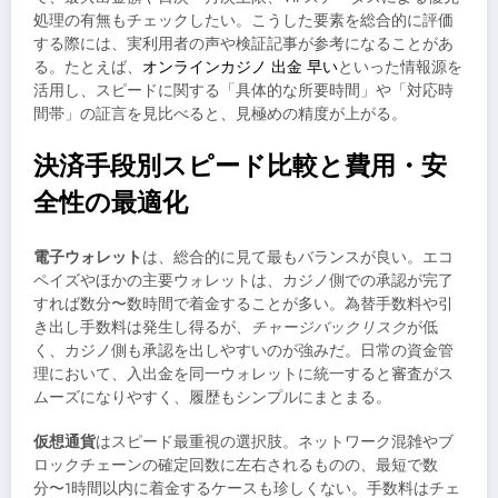
処理の有無もチェックしたい。こうした要素を総合的に評価
する際には、実利用者の声や検証記事が参考になることがあ
る。たとえば、
オンラインカジノ 出金 早い
といった情報源を
活用し、スピードに関する「具体的な所要時間」や「対応時
間帯」の証言を見比べると、見極めの精度が上がる。
決済手段別スピード比較と費用・安
全性の最適化
電子ウォレット
は、総合的に見て最もバランスが良い。エコ
ペイズやほかの主要ウォレットは、カジノ側での承認が完了
すれば数分〜数時間で着金することが多い。為替手数料や引
き出し手数料は発生し得るが、
チャージバックリスク
が低
く、カジノ側も承認を出しやすいのが強みだ。日常の資金管
理において、入出金を同一ウォレットに統一すると審査がス
ムーズになりやすく、履歴もシンプルにまとまる。
仮想通貨
はスピード最重視の選択肢。ネットワーク混雑やブ
ロックチェーンの確定回数に左右されるものの、最短で数
分〜1時間以内に着金するケースも珍しくない。手数料はチェ