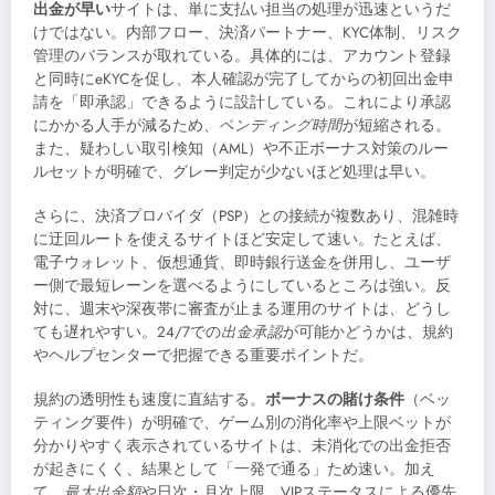
出金が早い
サイトは、単に支払い担当の処理が迅速というだ
けではない。内部フロー、決済パートナー、KYC体制、リスク
管理のバランスが取れている。具体的には、アカウント登録
と同時にeKYCを促し、本人確認が完了してからの初回出金申
請を「即承認」できるように設計している。これにより承認
にかかる人手が減るため、
ペンディング時間
が短縮される。
また、疑わしい取引検知（AML）や不正ボーナス対策のルー
ルセットが明確で、グレー判定が少ないほど処理は早い。
さらに、決済プロバイダ（PSP）との接続が複数あり、混雑時
に迂回ルートを使えるサイトほど安定して速い。たとえば、
電子ウォレット、仮想通貨、即時銀行送金を併用し、ユーザ
ー側で最短レーンを選べるようにしているところは強い。反
対に、週末や深夜帯に審査が止まる運用のサイトは、どうし
ても遅れやすい。24/7での
出金承認
が可能かどうかは、規約
やヘルプセンターで把握できる重要ポイントだ。
規約の透明性も速度に直結する。
ボーナスの賭け条件
（ベッ
ティング要件）が明確で、ゲーム別の消化率や上限ベットが
分かりやすく表示されているサイトは、未消化での出金拒否
が起きにくく、結果として「一発で通る」ため速い。加え
て、
最大出金額
や日次・月次上限、VIPステータスによる優先