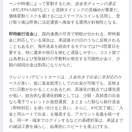
ーンや時価によって変動するため、
送金先チェーンの選定
（BTC/ETH/USDTなど）と混雑タイミングの見極めが重要だ。
価格変動リスクを避けるにはステーブルコインを活用し、受
け取り後は即座に法定通貨へ換金する運用が好相性となる。
即時銀行送金
は、国内連携の可否で明暗が分かれる。即時着
金に対応している場合は、承認後その日のうちに反映される
こともあるが、海外送金を経由するモデルでは1〜3営業日を
要する。特に週末や祝日を挟むと遅延しやすい。コスト面で
は為替および受取銀行の手数料が発生する可能性があり、少
額の頻回出金は割高になりがちだ。
クレジット/デビットカードは、
入金向きで出金に非対応
のケ
ースが多い。仮に返金処理としての出金が可能でも、反映ま
でに日数がかかることがあるため、高速化の観点では優先度
が低い。総合的な最適化戦略としては、少額・高頻度の出金
なら電子ウォレットか仮想通貨、まとまった額なら銀行送金
（即時対応）を使い分けると良い。さらに、KYC完了後に「入
金と同ルートで出金」を徹底する、アカウント名義を統一す
る、同一IP・端末でログインするなどの基礎対策は、承認まで
の
確認工数
を減らし、結果的にスピードを底上げする。