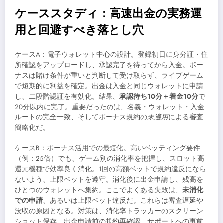
ケーススタディ：高速出金の実務運
用と回避すべき落とし穴
ケースA：電子ウォレット中心の設計。登録初日に身分証・住
所確認をアップロードし、承認完了を待ってから入金。ボー
ナスは賭け条件が重いと判断して受け取らず、ライブゲーム
で短期的に利益を確定。出金は入金と同じウォレットに申請
し、二段階認証を有効化。結果、
承認待ち10分＋着金10分
で
20分以内に完了。重要だったのは、名義・ウォレット・入金
ルートの完全一致、そしてボーナス規約の
未適用
による審査
簡略化だ。
ケースB：ボーナス活用での最短化。高いベッティング要件
（例：25倍）でも、ゲーム別の消化率を把握し、スロット高
還元機種で効率良く消化。1回の高額ベットで規約違反になら
ないよう、上限ベットを遵守。消化後に出金申請し、残高を
ひとつのウォレットへ集約。ここでよくある失敗は、
未消化
での申請
、あるいは上限ベット違反だ。これらは審査遅延や
没収の原因となる。対策は、消化率トラッカーのスクリーン
ショット保存、出金申請前の規約再確認、サポートへの事前