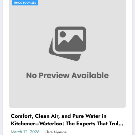
UNCATEGORIZED
Comfort, Clean Air, and Pure Water in
Kitchener–Waterloo: The Experts That Truly
Care
March 12, 2026
Clara Nyambe