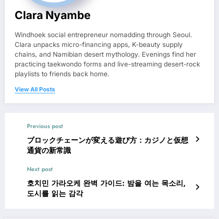
Clara Nyambe
Windhoek social entrepreneur nomadding through Seoul.
Clara unpacks micro-financing apps, K-beauty supply
chains, and Namibian desert mythology. Evenings find her
practicing taekwondo forms and live-streaming desert-rock
playlists to friends back home.
View All Posts
Previous post
ブロックチェーンが変える遊び方：カジノと仮想
通貨の新常識
Next post
호치민 가라오케 완벽 가이드: 밤을 여는 목소리,
도시를 읽는 감각