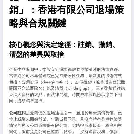
銷」：香港有限公司退場策
略與合規關鍵
核心概念與法定途徑：註銷、撤銷、
清盤的差異與取捨
企業生命週期中，從設立到退場都需要遵循清晰的法律路徑。
當香港公司不再營運或已完成階段性任務，最常見的退場方式
包括：
註銷公司
（deregistration）、
公司撤銷
（通常指由登記機
關因不合規而除名）以及清盤（winding up）。三者雖都通往結
束法人資格的終點，但法律門檻、時間成本與風險承擔並不相
同，必須精準選擇。
公司註銷
是最簡便的退場途徑之一，適用於無未清償負債、已
停止或從未開始營業、全體成員同意、且沒有持有香港物業等
情況的私人公司或擔保有限公司。此路徑成本較低、程序相對
簡化，但前提是公司已整體「乾淨」：沒有遺留稅務、債務、