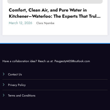
Comfort, Clean Air, and Pure Water in
Kitchener–Waterloo: The Experts That Truly
Care
March 12, 2026
Clara Nyambe
Have a collaboration idea? Reach us at:
Peugeotyt405@outlook.com
Contact Us
Privacy Policy
Terms and Conditions