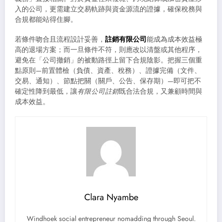
入的公司，更需建立交易軌跡與資金源流的證據，確保稅務與
合規都能站得住腳。
若條件吻合且流程設計妥善，
註銷有限公司
能成為成本效益極
高的退場方案；而一旦條件不符，則應改以清盤或其他程序，
避免在「公司撤銷」的被動路徑上留下合規陰影。把握三個重
點原則—前置體檢（負債、資產、稅務）、證據完備（文件、
交易、通知）、節點把關（關戶、公告、保存期）—即可把不
確定性降到最低，讓
有限公司註銷
既合法合規，又兼顧時間與
成本效益。
Clara Nyambe
Windhoek social entrepreneur nomadding through Seoul.