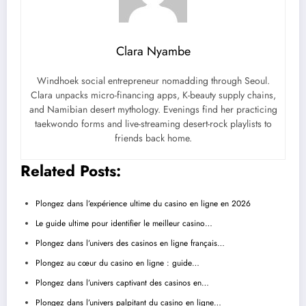
Clara Nyambe
Windhoek social entrepreneur nomadding through Seoul.
Clara unpacks micro-financing apps, K-beauty supply chains,
and Namibian desert mythology. Evenings find her practicing
taekwondo forms and live-streaming desert-rock playlists to
friends back home.
Related Posts:
Plongez dans l’expérience ultime du casino en ligne en 2026
Le guide ultime pour identifier le meilleur casino…
Plongez dans l’univers des casinos en ligne français…
Plongez au cœur du casino en ligne : guide…
Plongez dans l’univers captivant des casinos en…
Plongez dans l’univers palpitant du casino en ligne…