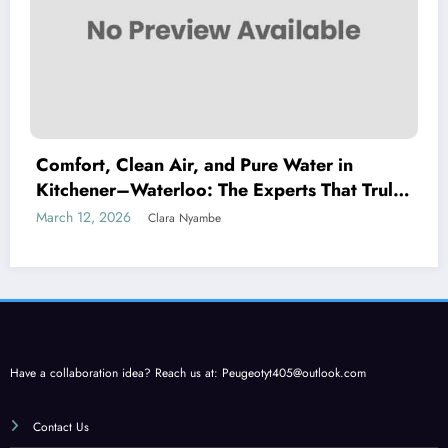
Comfort, Clean Air, and Pure Water in
Kitchener–Waterloo: The Experts That Truly
Care
March 12, 2026
Clara Nyambe
Have a collaboration idea? Reach us at:
Peugeotyt405@outlook.com
Contact Us