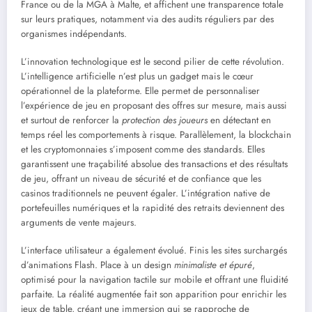
France ou de la MGA à Malte, et affichent une transparence totale
sur leurs pratiques, notamment via des audits réguliers par des
organismes indépendants.
L’innovation technologique est le second pilier de cette révolution.
L’intelligence artificielle n’est plus un gadget mais le cœur
opérationnel de la plateforme. Elle permet de personnaliser
l’expérience de jeu en proposant des offres sur mesure, mais aussi
et surtout de renforcer la
protection des joueurs
en détectant en
temps réel les comportements à risque. Parallèlement, la blockchain
et les cryptomonnaies s’imposent comme des standards. Elles
garantissent une traçabilité absolue des transactions et des résultats
de jeu, offrant un niveau de sécurité et de confiance que les
casinos traditionnels ne peuvent égaler. L’intégration native de
portefeuilles numériques et la rapidité des retraits deviennent des
arguments de vente majeurs.
L’interface utilisateur a également évolué. Finis les sites surchargés
d’animations Flash. Place à un design
minimaliste et épuré
,
optimisé pour la navigation tactile sur mobile et offrant une fluidité
parfaite. La réalité augmentée fait son apparition pour enrichir les
jeux de table, créant une immersion qui se rapproche de