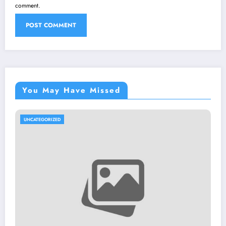
comment.
You May Have Missed
UNCATEGORIZED