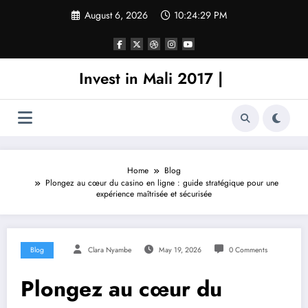
Skip
August 6, 2026
10:24:29 PM
to
content
Invest in Mali 2017 |
Home
Blog
Plongez au cœur du casino en ligne : guide stratégique pour une
expérience maîtrisée et sécurisée
Blog
Clara Nyambe
May 19, 2026
0 Comments
Plongez au cœur du