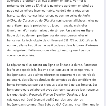
autorisés à proposer des jeux d’argent en ligne. Vérifier la
présence du logo de l’ANJ et le numéro d’agrément en pied de
page est un réflexe incontournable. Au-delà de la régulation
française, des licences internationales comme celles de
Malte
(MGA)
, de
Curaçao
ou de
Gibraltar
sont souvent affichées ; elles ne
garantissent pas la protection du joueur français, mais elles
témoignent d’un certain niveau de sérieux. Un
casino en ligne
fiable doit également protéger vos données personnelles et
bancaires. La technologie de chiffrement
SSL 128 ou 256 bits
est la
norme ; elle se traduit par le petit cadenas dans la barre d’adresse
du navigateur. Méfiez-vous des sites qui ne proposent pas de
connexion sécurisée.
La réputation d’un
casino en ligne
se lit dans la durée. Parcourez
les forums spécialisés, les avis d’utilisateurs et les comparateurs
indépendants. Les plaintes récurrentes concernant des retards de
paiement, des clôtures abusives de comptes ou des conditions de
bonus trompeuses sont des signaux d’alarme à ne pas ignorer. Les
bons opérateurs collaborent avec des fournisseurs de jeux reconnus
tels que
NetEnt
,
Pragmatic Play
ou
Evolution Gaming
, et leur
catalogue est régulièrement audité par des laboratoires
indépendants comme
iTech Labs
ou
GLI
. Ces audits certifient que le