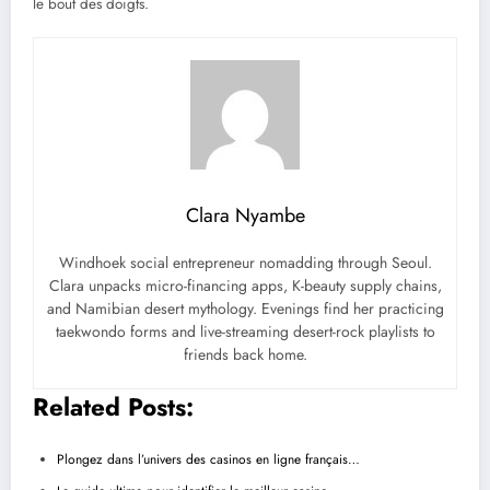
le bout des doigts.
Clara Nyambe
Windhoek social entrepreneur nomadding through Seoul.
Clara unpacks micro-financing apps, K-beauty supply chains,
and Namibian desert mythology. Evenings find her practicing
taekwondo forms and live-streaming desert-rock playlists to
friends back home.
Related Posts:
Plongez dans l’univers des casinos en ligne français…