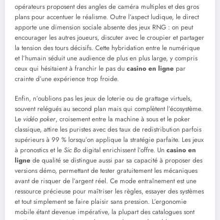
opérateurs proposent des angles de caméra multiples et des gros
plans pour accentuer le réalisme. Outre l’aspect ludique, le direct
apporte une dimension sociale absente des jeux RNG : on peut
encourager les autres joueurs, discuter avec le croupier et partager
la tension des tours décisifs. Cette hybridation entre le numérique
et l’humain séduit une audience de plus en plus large, y compris
ceux qui hésitaient à franchir le pas du
casino en ligne
par
crainte d’une expérience trop froide.
Enfin, n’oublions pas les jeux de loterie ou de grattage virtuels,
souvent relégués au second plan mais qui complètent l’écosystème.
Le
vidéo poker
, croisement entre la machine à sous et le poker
classique, attire les puristes avec des taux de redistribution parfois
supérieurs à 99 % lorsqu’on applique la stratégie parfaite. Les jeux
à pronostics et le
Sic Bo
digital enrichissent l’offre. Un
casino en
ligne
de qualité se distingue aussi par sa capacité à proposer des
versions démo, permettant de tester gratuitement les mécaniques
avant de risquer de l’argent réel. Ce mode entraînement est une
ressource précieuse pour maîtriser les règles, essayer des systèmes
et tout simplement se faire plaisir sans pression. L’ergonomie
mobile étant devenue impérative, la plupart des catalogues sont