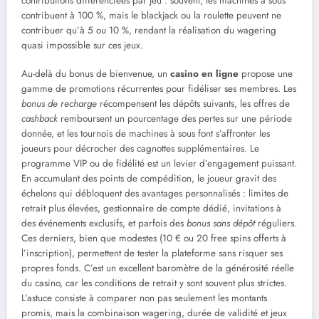
contributions différenciées par jeu : souvent, les machines à sous
contribuent à 100 %, mais le blackjack ou la roulette peuvent ne
contribuer qu’à 5 ou 10 %, rendant la réalisation du wagering
quasi impossible sur ces jeux.
Au-delà du bonus de bienvenue, un
casino en ligne
propose une
gamme de promotions récurrentes pour fidéliser ses membres. Les
bonus de recharge
récompensent les dépôts suivants, les offres de
cashback
remboursent un pourcentage des pertes sur une période
donnée, et les tournois de machines à sous font s’affronter les
joueurs pour décrocher des cagnottes supplémentaires. Le
programme VIP ou de fidélité est un levier d’engagement puissant.
En accumulant des points de compédition, le joueur gravit des
échelons qui débloquent des avantages personnalisés : limites de
retrait plus élevées, gestionnaire de compte dédié, invitations à
des événements exclusifs, et parfois des
bonus sans dépôt
réguliers.
Ces derniers, bien que modestes (10 € ou 20 free spins offerts à
l’inscription), permettent de tester la plateforme sans risquer ses
propres fonds. C’est un excellent baromètre de la générosité réelle
du casino, car les conditions de retrait y sont souvent plus strictes.
L’astuce consiste à comparer non pas seulement les montants
promis, mais la combinaison wagering, durée de validité et jeux