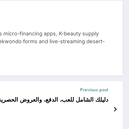
 micro-financing apps, K-beauty supply
aekwondo forms and live-streaming desert-
Previous post
اكتشف عال <strong>zin99</strong>: دليلك الشامل للعب، الدفع، والعروض الحصرية