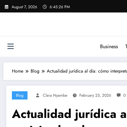
Skip
August 7, 2026
6:45:27 PM
to
content
Business
Home
Blog
Actualidad jurídica al día: cómo interpret
Blog
Clara Nyambe
February 25, 2026
0
Actualidad jurídica a