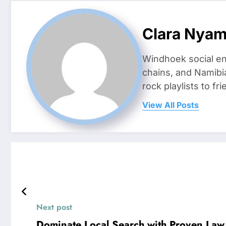
Clara Nya
Windhoek social en
chains, and Namibi
rock playlists to f
View All Posts
Next post
Dominate Local Search with Proven Law