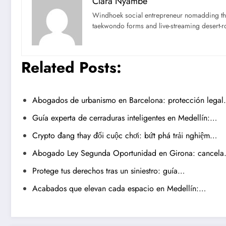
Clara Nyambe
Windhoek social entrepreneur nomadding thr
taekwondo forms and live-streaming desert-ro
Related Posts:
Abogados de urbanismo en Barcelona: protección lega
Guía experta de cerraduras inteligentes en Medellín:…
Crypto đang thay đổi cuộc chơi: bứt phá trải nghiệm…
Abogado Ley Segunda Oportunidad en Girona: cancel
Protege tus derechos tras un siniestro: guía…
Acabados que elevan cada espacio en Medellín:…