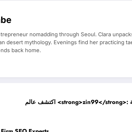
mbe
trepreneur nomadding through Seoul. Clara unpacks
an desert mythology. Evenings find her practicing t
riends back home.
م
 Firm SEO Experts