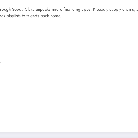
ough Seoul. Clara unpacks micro-financing apps, K-beauty supply chains, a
ck playlists to friends back home.
l…
a…