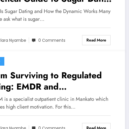
1
Is Sugar Dating and How the Dynamic Works Many
e ask what is sugar…
Read More
lara Nyambe
0 Comments
G
m Surviving to Regulated
ving: EMDR and
mpassionate Therapy for
is a specialist outpatient clinic in Mankato which
iety and Depression in
es high client motivation. For this…
nkato
Read More
lara Nyambe
0 Comments