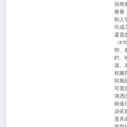
與商
冊冊
制人
司成
還需
（K
明、
約、
源。
程圖
與風
司需
簿憑
師進
須依
需具
單與