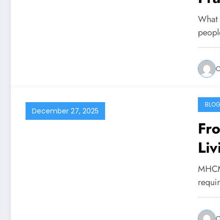
10
What 
peopl
C
BLO
December 27, 2025
Fro
Li
Co
MHCM 
Anx
requir
Ma
C