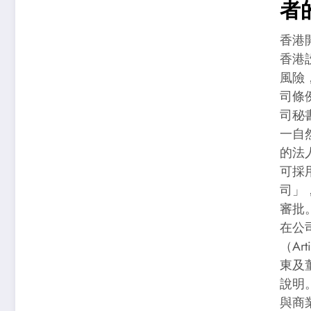
者
把
香港
香港
風險
司條
司秘
一自
的法
可採
司」
審批
在公
（Ar
東及
說明
與商