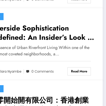
G
erside Sophistication
efined: An Insider’s Look at
me City-Fringe Living
ssence of Urban Riverfront Living Within one of the
s most coveted neighborhoods, a…
Read More
lara Nyambe
0 Comments
G
零開始開有限公司：香港創業