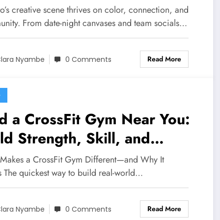
 Kids Art Parties
o’s creative scene thrives on color, connection, and
nity. From date-night canvases and team socials…
Read More
lara Nyambe
0 Comments
G
d a CrossFit Gym Near You:
ld Strength, Skill, and
mmunity That Lasts
Makes a CrossFit Gym Different—and Why It
 The quickest way to build real-world…
Read More
lara Nyambe
0 Comments