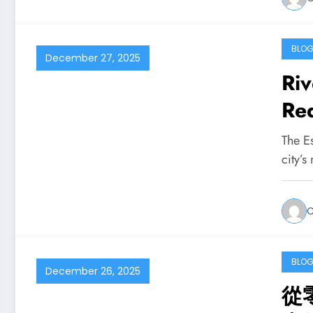
BLO
December 27, 2025
Riv
Red
Pri
The E
city’
C
BLO
December 26, 2025
從