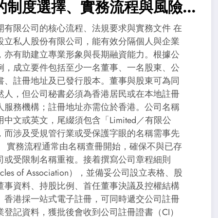
的制度選擇、實務流程與風險
關
開有限公司的核心流程、法規要求與實務文件 在
設立私人股份有限公司，能有效分隔個人與企業
，亦有助建立專業形象與長期融資能力。根據公
例，成立要件包括至少一名董事、一名股東、公
書、註冊地址及已發行股本。董事與股東可為同
然人，但公司秘書必須為香港居民或在本地註冊
人服務機構；註冊地址亦需位於香港。公司名稱
用中文或英文，尾綴須包含「Limited／有限公
，而涉及受規管行業或受保護字眼的名稱需事先
。 實務流程通常由名稱查冊開始，確保不與已存
司或受限制名稱重複。接着撰寫公司章程細則
ticles of Association），並備妥公司設立表格、股
董事資料、持股比例、首任董事決議及控權結構
。香港採一站式電子註冊，可同時遞交公司註冊
業登記資料，獲批後會收到公司註冊證書（CI）