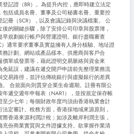
業登記證（BR）。為提升內控，應即時建立法定
，包括成員名冊、董事及公司秘書名冊、重要控
登記冊（SCR），以及會議記錄與決議檔案。 公
立後的關鍵步驟，除了安排公司印章與股票簿，
盡早規劃銀行帳戶與營運證明。銀行盡職審查
YC）通常要求董事及實益擁有人身分核驗、地址證
業務計劃、網站或產品樣本、供應商與客戶合
報價單或發票等，藉此證明交易脈絡與資金來
為免延誤，建議在遞交開戶申請前先整理業務流
與交易路徑，並評估傳統銀行與虛擬銀行的差異
險。 合規面向則貫穿企業生命週期。註冊有限公
按年遞交週年申報表（NAR1），並按規定保存帳
證至少七年；每個財政年度均須由香港執業會計
行法定審計。稅務方面，香港採地域來源原則，
實際香港來源利潤計稅；如涉及離岸利潤主張，
備充份商業實質與文件證據支持。欲掌握作業清
線上流程，可參考開有限公司教學，從命名檢