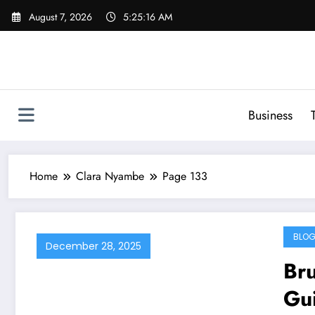
Skip
August 7, 2026
5:25:17 AM
to
content
Business
Home
Clara Nyambe
Page 133
BLO
December 28, 2025
Bru
Gui