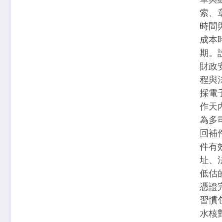
索、
時間
成本
期。
財政
程與
採電
作天
為多
回補
件有
址、
低估
憑證
習慣
水核