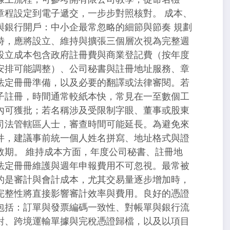
章程設定到電子遞交，一步步對照核對。 成本、
與銀行開戶：中小企最常忽略的細節與節奏 規劃
時，應將設立、維持與擴張三個層次視為完整週
設立成本包含政府註冊費與商業登記費（按年度
安排可能調整）、公司秘書與註冊地址服務、章
法定冊冊準備，以及必要的翻譯或法律審閱。若
子註冊，時間通常較紙本快，常見在一至數個工
內可獲批；若名稱涉及受限制字眼、董事或股東
司法管轄區人士，審查時間可能延長。為避免來
件，建議事前統一個人姓名拼寫、地址格式與證
效期。 維持成本方面，年度公司秘書、註冊地
法定冊冊維護與週年申報費用不可忽視。最常被
的是審計與會計成本，尤其交易量逐步增加時，
完整性將直接影響審計效率與費用。良好的憑證
包括：訂單與發票編碼一致性、對帳單與銀行流
對、跨境運輸單據與完稅憑證歸檔，以及以項目