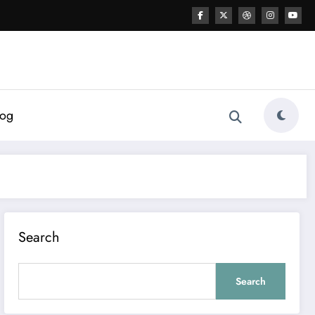
log
Search
Search