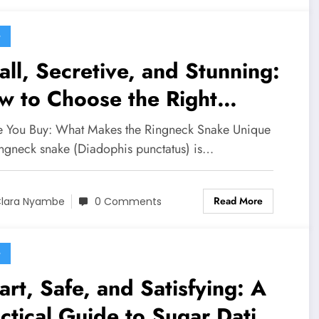
G
ll, Secretive, and Stunning:
w to Choose the Right
gneck Snake for Sale
e You Buy: What Makes the Ringneck Snake Unique
ingneck snake (Diadophis punctatus) is…
Read More
lara Nyambe
0 Comments
G
rt, Safe, and Satisfying: A
ctical Guide to Sugar Dating