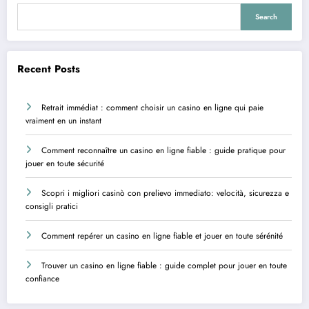
Search
Recent Posts
Retrait immédiat : comment choisir un casino en ligne qui paie
vraiment en un instant
Comment reconnaître un casino en ligne fiable : guide pratique pour
jouer en toute sécurité
Scopri i migliori casinò con prelievo immediato: velocità, sicurezza e
consigli pratici
Comment repérer un casino en ligne fiable et jouer en toute sérénité
Trouver un casino en ligne fiable : guide complet pour jouer en toute
confiance