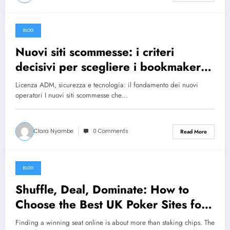
BLOG
October 4, 2025
Nuovi siti scommesse: i criteri
decisivi per scegliere i bookmaker
emergenti davvero competitivi
Licenza ADM, sicurezza e tecnologia: il fondamento dei nuovi
operatori I nuovi siti scommesse che…
Clara Nyambe
0 Comments
Read More
BLOG
October 4, 2025
Shuffle, Deal, Dominate: How to
Choose the Best UK Poker Sites for
Real-Edge Play
Finding a winning seat online is about more than staking chips. The