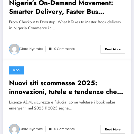
Nigeria’s On‑Demand Movement:
Smarter Delivery, Faster Bus
Booking, Seamless Transport
From Checkout to Doorstep: What It Takes to Master Book delivery
in Nigeria Commerce in…
Clara Nyambe
0 Comments
Read More
BLOG
October 3, 2025
Nuovi siti scommesse 2025:
innovazioni, tutele e tendenze che
stanno cambiando il betting in Italia
Licenze ADM, sicurezza e fiducia: come valutare i bookmaker
emergenti nel 2025 Il 2025 segna…
Clara Nyambe
0 Comments
Read More