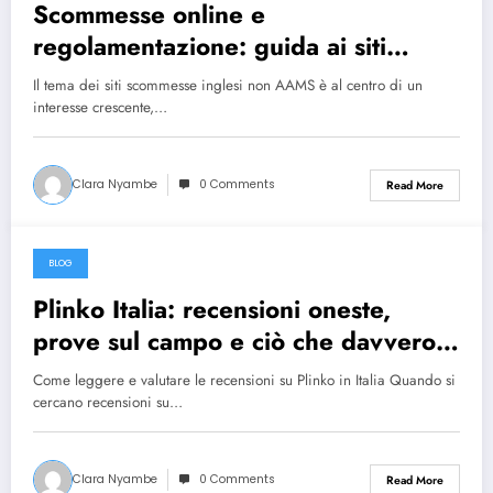
Scommesse online e
regolamentazione: guida ai siti
inglesi non AAMS
Il tema dei siti scommesse inglesi non AAMS è al centro di un
interesse crescente,…
Clara Nyambe
0 Comments
Read More
BLOG
October 4, 2025
Plinko Italia: recensioni oneste,
prove sul campo e ciò che davvero
conta
Come leggere e valutare le recensioni su Plinko in Italia Quando si
cercano recensioni su…
Clara Nyambe
0 Comments
Read More