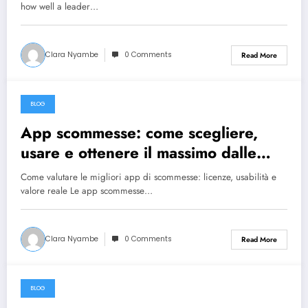
how well a leader…
Clara Nyambe
0 Comments
Read More
BLOG
October 4, 2025
App scommesse: come scegliere,
usare e ottenere il massimo dalle
piattaforme mobile
Come valutare le migliori app di scommesse: licenze, usabilità e
valore reale Le app scommesse…
Clara Nyambe
0 Comments
Read More
BLOG
October 4, 2025