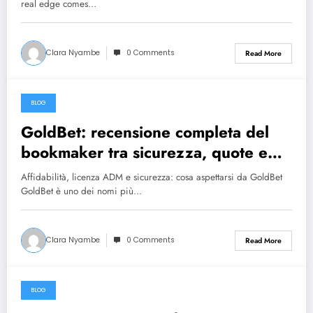
real edge comes…
Clara Nyambe
0 Comments
Read More
BLOG
October 4, 2025
GoldBet: recensione completa del
bookmaker tra sicurezza, quote e
promozioni
Affidabilità, licenza ADM e sicurezza: cosa aspettarsi da GoldBet
GoldBet è uno dei nomi più…
Clara Nyambe
0 Comments
Read More
BLOG
October 3, 2025