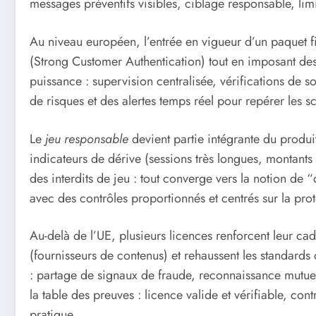
messages préventifs visibles, ciblage responsable, lim
Au niveau européen, l’entrée en vigueur d’un paquet f
(Strong Customer Authentication) tout en imposant des c
puissance : supervision centralisée, vérifications de s
de risques et des alertes temps réel pour repérer les s
Le
jeu responsable
devient partie intégrante du produi
indicateurs de dérive (sessions très longues, montants 
des interdits de jeu : tout converge vers la notion de “
avec des contrôles proportionnés et centrés sur la prote
Au-delà de l’UE, plusieurs licences renforcent leur cad
(fournisseurs de contenus) et rehaussent les standards 
: partage de signaux de fraude, reconnaissance mutuel
la table des preuves : licence valide et vérifiable, con
pratique.