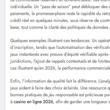
individuelle. Un “pass de saison” peut débloquer des a
paiements, la promesse-phare reste la rapidité du retra
crédit réel en quelques minutes, sous réserve de contr
base, tout comme la clarté des politiques de données.
Quelques exemples illustrent ces tendances. Un opérat
d’inscription, tandis que l’automatisation des vérifica
jeux instantanés avec preuve d’équité vérifiable apr
juridictions, l’ajout de rappels contextuels et de limi
cas illustrent qu’en 2026, la performance commerciale s
Enfin, l’information de qualité fait la différence. L’
jeux aident à faire des choix éclairés. Une ressource 
bonnes pratiques de
jeu responsable
est précieuse pou
à
casino en ligne 2026
, afin de garder une longueur d