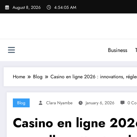
Skip
August 8, 2026
4:54:06 AM
to
content
Business
Home
Blog
Casino en ligne 2026 : innovations, réglem
Blog
Clara Nyambe
January 6, 2026
0 Co
Casino en ligne 2026