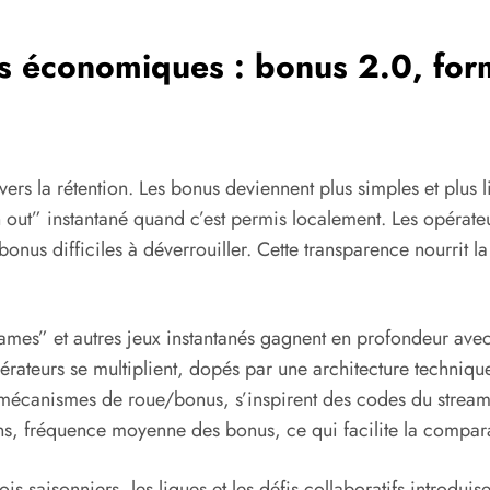
s économiques : bonus 2.0, for
ers la rétention. Les bonus deviennent plus simples et plus l
out” instantané quand c’est permis localement. Les opérateu
nus difficiles à déverrouiller. Cette transparence nourrit l
ames” et autres jeux instantanés gagnent en profondeur avec
pérateurs se multiplient, dopés par une architecture techniqu
écanismes de roue/bonus, s’inspirent des codes du streaming 
ins, fréquence moyenne des bonus, ce qui facilite la compar
s saisonniers, les ligues et les défis collaboratifs introdui