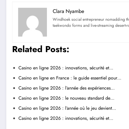
Clara Nyambe
Windhoek social entrepreneur nomadding thr
taekwondo forms and live-streaming desert-ro
Related Posts:
Casino en ligne 2026 : innovations, sécurité et…
Casino en ligne en France : le guide essentiel pour…
Casino en ligne 2026 : l’année des expériences…
Casino en ligne 2026 : le nouveau standard de…
Casino en ligne 2026 : l’année où le jeu devient…
Casino en ligne 2026 : innovations, sécurité et…