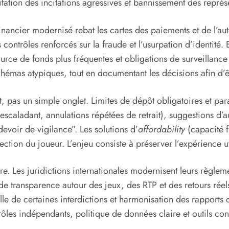
itation des incitations agressives et bannissement des représ
inancier modernisé rebat les cartes des paiements et de l’au
ontrôles renforcés sur la fraude et l’usurpation d’identité. E
ource de fonds plus fréquentes et obligations de surveillance
chémas atypiques, tout en documentant les décisions afin d’êt
t, pas un simple onglet. Limites de dépôt obligatoires et p
escaladant, annulations répétées de retrait), suggestions d’a
devoir de vigilance”. Les solutions d’
affordability
(capacité f
ction du joueur. L’enjeu consiste à préserver l’expérience uti
re. Les juridictions internationales modernisent leurs règleme
de transparence autour des jeux, des RTP et des retours réels
le de certaines interdictions et harmonisation des rapports
trôles indépendants, politique de données claire et outils con