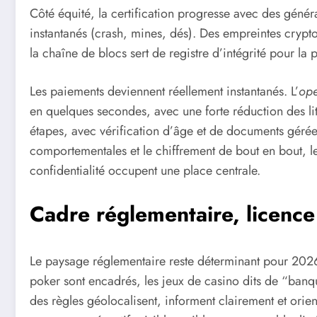
Côté équité, la certification progresse avec des géné
instantanés (crash, mines, dés). Des empreintes cryptog
la chaîne de blocs sert de registre d’intégrité pour la
Les paiements deviennent réellement instantanés. L’
ope
en quelques secondes, avec une forte réduction des lit
étapes, avec vérification d’âge et de documents gérée
comportementales et le chiffrement de bout en bout, l
confidentialité occupent une place centrale.
Cadre réglementaire, licenc
Le paysage réglementaire reste déterminant pour 2026. En
poker sont encadrés, les jeux de casino dits de “banqu
des règles géolocalisent, informent clairement et oriente