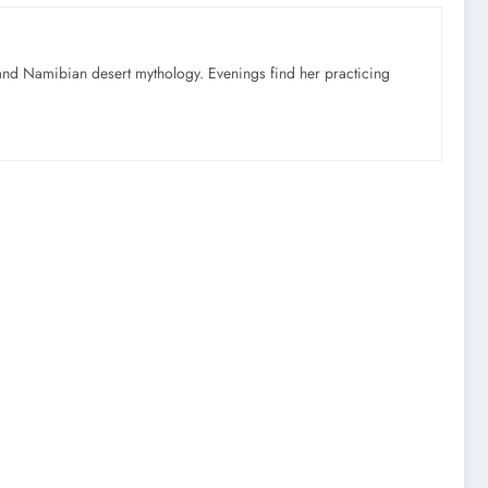
nd Namibian desert mythology. Evenings find her practicing