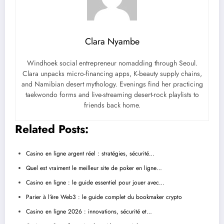
Clara Nyambe
Windhoek social entrepreneur nomadding through Seoul.
Clara unpacks micro-financing apps, K-beauty supply chains,
and Namibian desert mythology. Evenings find her practicing
taekwondo forms and live-streaming desert-rock playlists to
friends back home.
Related Posts:
Casino en ligne argent réel : stratégies, sécurité…
Quel est vraiment le meilleur site de poker en ligne…
Casino en ligne : le guide essentiel pour jouer avec…
Parier à l’ère Web3 : le guide complet du bookmaker crypto
Casino en ligne 2026 : innovations, sécurité et…