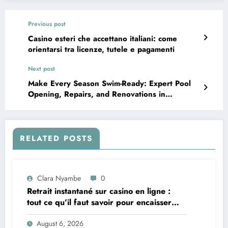
Previous post
Casino esteri che accettano italiani: come
orientarsi tra licenze, tutele e pagamenti
Next post
Make Every Season Swim-Ready: Expert Pool
Opening, Repairs, and Renovations in
Ashburn, VA
RELATED POSTS
Clara Nyambe
0
Retrait instantané sur casino en ligne :
tout ce qu’il faut savoir pour encaisser
vite et sereinement
August 6, 2026