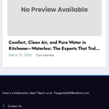
Comfort, Clean Air, and Pure Water in
Kitchener–Waterloo: The Experts That Truly
Care
March 12, 2026
Clara Nyambe
Have a collaboration idea? Reach us at:
Peugeotyt405@outlook.com
Contact Us