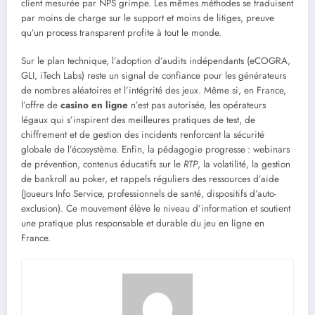
client mesurée par NPS grimpe. Les mêmes méthodes se traduisent
par moins de charge sur le support et moins de litiges, preuve
qu’un process transparent profite à tout le monde.
Sur le plan technique, l’adoption d’audits indépendants (eCOGRA,
GLI, iTech Labs) reste un signal de confiance pour les générateurs
de nombres aléatoires et l’intégrité des jeux. Même si, en France,
l’offre de
casino en ligne
n’est pas autorisée, les opérateurs
légaux qui s’inspirent des meilleures pratiques de test, de
chiffrement et de gestion des incidents renforcent la sécurité
globale de l’écosystème. Enfin, la pédagogie progresse : webinars
de prévention, contenus éducatifs sur le
RTP
, la volatilité, la gestion
de bankroll au poker, et rappels réguliers des ressources d’aide
(Joueurs Info Service, professionnels de santé, dispositifs d’auto-
exclusion). Ce mouvement élève le niveau d’information et soutient
une pratique plus responsable et durable du jeu en ligne en
France.