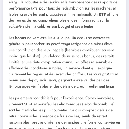
élargi, la robustesse des audits et la transparence des rapports de
performance (
RTP
pour taux de redistribution sur les machines et
tables lorsqu’elles sont proposées à l’international). Un
RTP
affiché,
des règles de jeu compréhensibles et des informations sur la
volatilité
aident à calibrer son budget et ses attentes.
Les
bonus
doivent être lus à la loupe. Un
bonus de bienvenue
généreux peut cacher un
playthrough
(exigence de mise) élevé,
une contribution des jeux inégale (les tables contribuent souvent
moins que les slots), un plafond de mise sous bonus, des retraits
limités, et une date d’expiration courte. Les offres raisonnables
affichent des conditions simples, un service client qui explique
clairement les règles, et des exemples chiffrés. Les
tours gratuits
et
bonus sans dépôt, séduisants, gagnent à être validés par des
témoignages vérifiables et des délais de crédit réellement tenus.
Les paiements sont décisifs pour l’expérience. Cartes bancaires,
virement SEPA et portefeuilles électroniques (selon disponibilité)
sont les méthodes les plus courantes. Ce qui compte : délais de
retrait prévisibles, absence de frais cachés, seuils de retrait
raisonnables, preuve d’identité demandée une fois et conservée en
sécurité, et un support réactif en français. Un opérateur sérieux