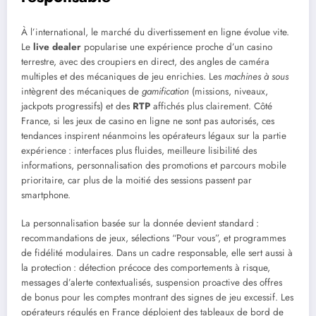
À l’international, le marché du divertissement en ligne évolue vite.
Le
live dealer
popularise une expérience proche d’un casino
terrestre, avec des croupiers en direct, des angles de caméra
multiples et des mécaniques de jeu enrichies. Les
machines à sous
intègrent des mécaniques de
gamification
(missions, niveaux,
jackpots progressifs) et des
RTP
affichés plus clairement. Côté
France, si les jeux de casino en ligne ne sont pas autorisés, ces
tendances inspirent néanmoins les opérateurs légaux sur la partie
expérience : interfaces plus fluides, meilleure lisibilité des
informations, personnalisation des promotions et parcours mobile
prioritaire, car plus de la moitié des sessions passent par
smartphone.
La personnalisation basée sur la donnée devient standard :
recommandations de jeux, sélections “Pour vous”, et programmes
de fidélité modulaires. Dans un cadre responsable, elle sert aussi à
la protection : détection précoce des comportements à risque,
messages d’alerte contextualisés, suspension proactive des offres
de bonus pour les comptes montrant des signes de jeu excessif. Les
opérateurs régulés en France déploient des tableaux de bord de