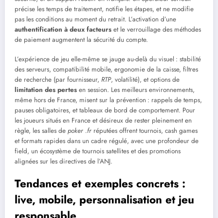
précise les temps de traitement, notifie les étapes, et ne modifie
pas les conditions au moment du retrait. L’activation d’une
authentification à deux facteurs
et le verrouillage des méthodes
de paiement augmentent la sécurité du compte.
L’expérience de jeu elle-même se jauge au-delà du visuel : stabilité
des serveurs, compatibilité mobile, ergonomie de la caisse, filtres
de recherche (par fournisseur,
RTP
, volatilité), et options de
limitation des pertes
en session. Les meilleurs environnements,
même hors de France, misent sur la prévention : rappels de temps,
pauses obligatoires, et tableaux de bord de comportement. Pour
les joueurs situés en France et désireux de rester pleinement en
règle, les salles de
poker .fr
réputées offrent tournois, cash games
et formats rapides dans un cadre régulé, avec une profondeur de
field, un écosystème de tournois satellites et des promotions
alignées sur les directives de l’ANJ.
Tendances et exemples concrets :
live, mobile, personnalisation et jeu
responsable