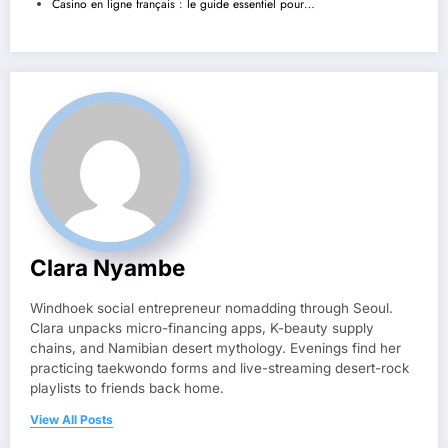
Casino en ligne français : le guide essentiel pour…
Clara Nyambe
Windhoek social entrepreneur nomadding through Seoul.
Clara unpacks micro-financing apps, K-beauty supply
chains, and Namibian desert mythology. Evenings find her
practicing taekwondo forms and live-streaming desert-rock
playlists to friends back home.
View All Posts