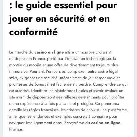
: le guide essentiel pour
jouer en sécurité et en
conformité
Le marché du
casino en ligne
attire un nombre croissant
d’adeptes en France, porté par l’innovation technologique, la
montée du mobile et une offre de divertissement toujours plus
immersive. Pourtant, l’univers est complexe : entre cadre légal
strict, exigences de sécurité, mécanismes de
jeu responsable
et
promesses de
bonus
, il est facile de s’y perdre. Comprendre ce qui
est autorisé, identifier les plateformes fiables et savoir évaluer un
site avant de déposer sont des réflexes déterminants pour profiter
d’une expérience à la fois plaisante et protégée. Ce panorama
détaille les règles françaises, les critères de choix d’une plateforme,
ainsi que les tendances et exemples concrets à connaître pour
naviguer intelligemment dans l’écosystème du
casino en ligne
France
.