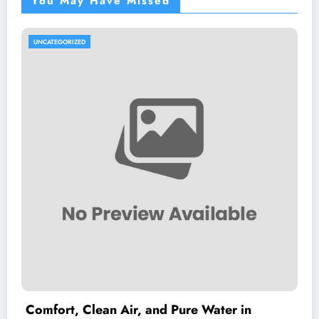
You May Have Missed
UNCATEGORIZED
Comfort, Clean Air, and Pure Water in