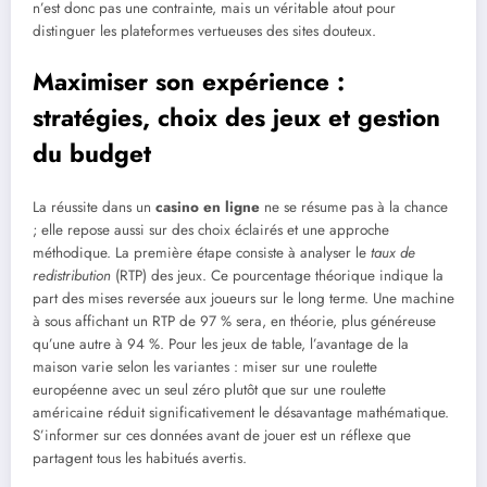
n’est donc pas une contrainte, mais un véritable atout pour
distinguer les plateformes vertueuses des sites douteux.
Maximiser son expérience :
stratégies, choix des jeux et gestion
du budget
La réussite dans un
casino en ligne
ne se résume pas à la chance
; elle repose aussi sur des choix éclairés et une approche
méthodique. La première étape consiste à analyser le
taux de
redistribution
(RTP) des jeux. Ce pourcentage théorique indique la
part des mises reversée aux joueurs sur le long terme. Une machine
à sous affichant un RTP de 97 % sera, en théorie, plus généreuse
qu’une autre à 94 %. Pour les jeux de table, l’avantage de la
maison varie selon les variantes : miser sur une roulette
européenne avec un seul zéro plutôt que sur une roulette
américaine réduit significativement le désavantage mathématique.
S’informer sur ces données avant de jouer est un réflexe que
partagent tous les habitués avertis.