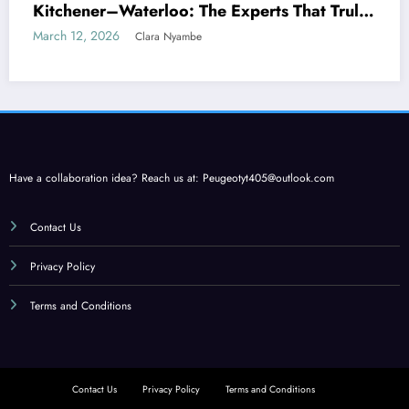
Kitchener–Waterloo: The Experts That Truly
Care
March 12, 2026
Clara Nyambe
Have a collaboration idea? Reach us at:
Peugeotyt405@outlook.com
Contact Us
Privacy Policy
Terms and Conditions
Contact Us
Privacy Policy
Terms and Conditions