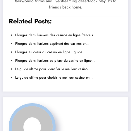
taekwondo forms and live-streaming desert-rock playlists to
friends back home.
Related Posts:
Plongez dans l’univers des casinos en ligne français…
Plongez dans l’univers captivant des casinos en…
Plongez au cœur du casino en ligne : guide…
Plongez dans l’univers palpitant du casino en ligne…
Le guide ultime pour identifier le meilleur casino…
Le guide ultime pour choisir le meilleur casino en…