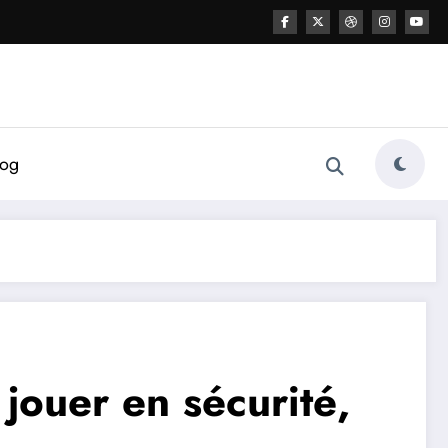
log
 jouer en sécurité,