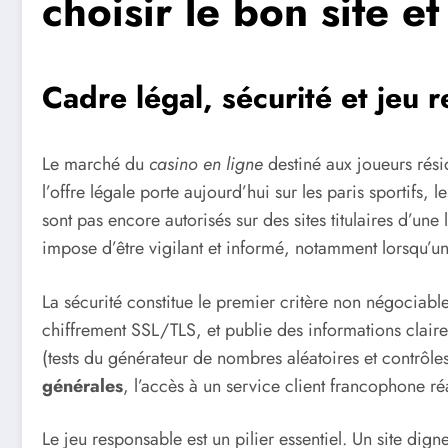
choisir le bon site e
Cadre légal, sécurité et jeu r
Le marché du
casino en ligne
destiné aux joueurs rési
l’offre légale porte aujourd’hui sur les paris sportifs, 
sont pas encore autorisés sur des sites titulaires d’une
impose d’être vigilant et informé, notamment lorsqu’un o
La sécurité constitue le premier critère non négociabl
chiffrement SSL/TLS, et publie des informations claires
(tests du générateur de nombres aléatoires et contrôle
générales
, l’accès à un service client francophone ré
Le jeu responsable est un pilier essentiel. Un site di