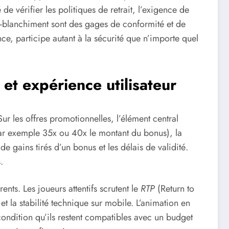
e vérifier les politiques de retrait, l’exigence de
nti-blanchiment sont des gages de conformité et de
nce, participe autant à la sécurité que n’importe quel
et expérience utilisateur
 Sur les offres promotionnelles, l’élément central
par exemple 35x ou 40x le montant du bonus), la
de gains tirés d’un bonus et les délais de validité.
.
rents. Les joueurs attentifs scrutent le
RTP
(Return to
et la stabilité technique sur mobile. L’animation en
 condition qu’ils restent compatibles avec un budget