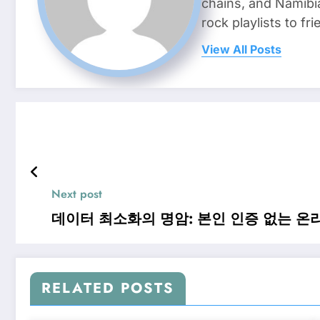
chains, and Namibi
rock playlists to f
View All Posts
Next post
데이터 최소화의 명암: 본인 인증 없는 온
RELATED POSTS