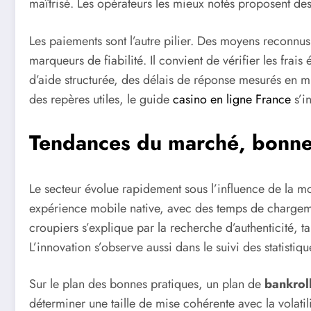
maîtrisé. Les opérateurs les mieux notés proposent des 
Les paiements sont l’autre pilier. Des moyens reconnus (
marqueurs de fiabilité. Il convient de vérifier les fra
d’aide structurée, des délais de réponse mesurés en mi
des repères utiles, le guide
casino en ligne France
s’i
Tendances du marché, bonnes
Le secteur évolue rapidement sous l’influence de la mo
expérience mobile native, avec des temps de chargem
croupiers s’explique par la recherche d’authenticité,
L’innovation s’observe aussi dans le suivi des statist
Sur le plan des bonnes pratiques, un plan de
bankrol
déterminer une taille de mise cohérente avec la volatili