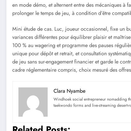
en mode démo, et alternent entre des mécaniques à faibl
prolonger le temps de jeu, à condition d’être compatible
Mini étude de cas. Luc, joueur occasionnel, fixe un bu
variances différentes pour équilibrer plaisir et maîtris
100 % au wagering et programme des pauses régulières
unique pour dépôt et retrait, et consultation systémat
de jeu sans sur-engagement financier et garde le cont
cadre réglementaire compris, choix mesuré des offres 
Clara Nyambe
Windhoek social entrepreneur nomadding thr
taekwondo forms and live-streaming desert-ro
Related Posts: