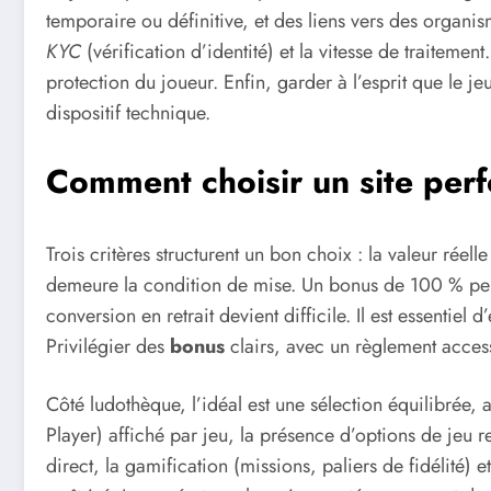
temporaire ou définitive, et des liens vers des organis
KYC
(vérification d’identité) et la vitesse de traiteme
protection du joueur. Enfin, garder à l’esprit que le je
dispositif technique.
Comment choisir un site perf
Trois critères structurent un bon choix : la valeur réell
demeure la condition de mise. Un bonus de 100 % peut 
conversion en retrait devient difficile. Il est essentiel
Privilégier des
bonus
clairs, avec un règlement access
Côté ludothèque, l’idéal est une sélection équilibrée, all
Player) affiché par jeu, la présence d’options de jeu r
direct, la gamification (missions, paliers de fidélité)