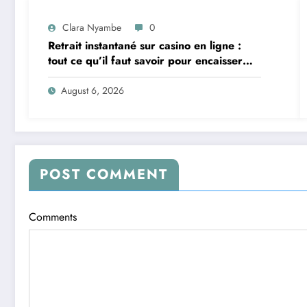
Clara Nyambe
0
Retrait instantané sur casino en ligne :
tout ce qu’il faut savoir pour encaisser
vite et sereinement
August 6, 2026
POST COMMENT
Comments