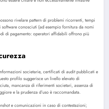
devono essere chiare e non eccessivamente invasive
possono rivelare pattern di problemi ricorrenti, tempi
 di software conosciuti (ad esempio fornitura da nomi
todi di pagamento: operatori affidabili offrono più
icurezza
formazioni societarie, certificati di audit pubblicati e
esto profilo suggerisce un livello elevato di
iuta, mancanza di riferimenti societari, assenza di
maggiore e la prudenza d’uso è raccomandata.
eenshot e comunicazioni in caso di contestazioni;