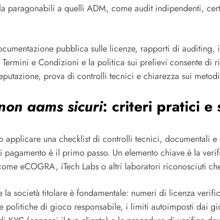
la paragonabili a quelli ADM, come audit indipendenti, certi
 documentazione pubblica sulle licenze, rapporti di auditing, 
 Termini e Condizioni e la politica sui prelievi consente di 
eputazione, prova di controlli tecnici e chiarezza sui metod
non aams sicuri
: criteri pratici e
 applicare una checklist di controlli tecnici, documentali e 
 di pagamento è il primo passo. Un elemento chiave è la ve
 come eCOGRA, iTech Labs o altri laboratori riconosciuti che 
la società titolare è fondamentale: numeri di licenza verificabi
 politiche di gioco responsabile, i limiti autoimposti dai gi