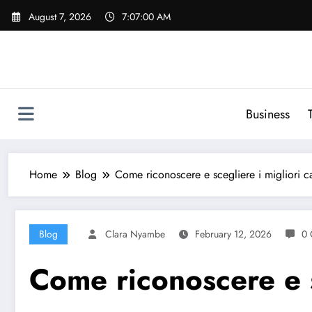
Skip
August 7, 2026
7:07:01 AM
to
content
Business
Home
Blog
Come riconoscere e scegliere i migliori 
Blog
Clara Nyambe
February 12, 2026
0 
Come riconoscere e s