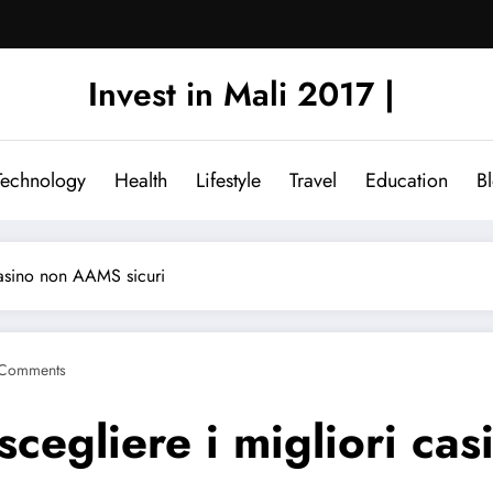
Invest in Mali 2017 |
Technology
Health
Lifestyle
Travel
Education
B
casino non AAMS sicuri
Comments
cegliere i migliori ca