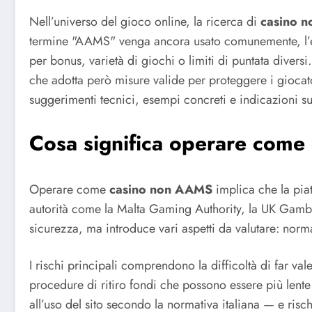
Nell’universo del gioco online, la ricerca di
casino 
termine "AAMS" venga ancora usato comunemente, l’ente
per bonus, varietà di giochi o limiti di puntata divers
che adotta però misure valide per proteggere i giocator
suggerimenti tecnici, esempi concreti e indicazioni su
Cosa significa operare come 
Operare come
casino non AAMS
implica che la piat
autorità come la Malta Gaming Authority, la UK Gamb
sicurezza, ma introduce vari aspetti da valutare: normat
I rischi principali comprendono la difficoltà di far val
procedure di ritiro fondi che possono essere più lente o
all’uso del sito secondo la normativa italiana — e risc