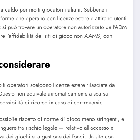
a caldo per molti giocatori italiani. Sebbene il
forme che operano con licenze estere e attirano utenti
le: si può trovare un operatore non autorizzato dall’ADM
are l’affidabilità dei siti di gioco non AAMS, con
 considerare
lti operatori scelgono licenze estere rilasciate da
 Questo non equivale automaticamente a scarsa
ossibilità di ricorso in caso di controversie.
 possibile rispetto di norme di gioco meno stringenti, e
inguere tra rischio legale — relativo all’accesso e
za dei giochi e la gestione dei fondi. Un sito con