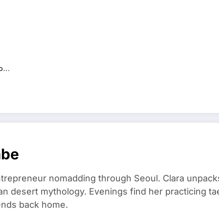
no…
mbe
trepreneur nomadding through Seoul. Clara unpacks
an desert mythology. Evenings find her practicing t
riends back home.