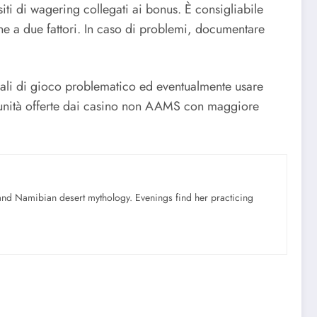
iti di wagering collegati ai bonus. È consigliabile
ione a due fattori. In caso di problemi, documentare
egnali di gioco problematico ed eventualmente usare
ortunità offerte dai casino non AAMS con maggiore
nd Namibian desert mythology. Evenings find her practicing