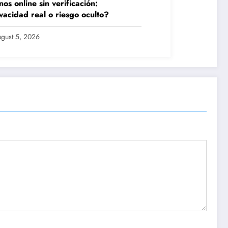
nos online sin verificación:
vacidad real o riesgo oculto?
gust 5, 2026