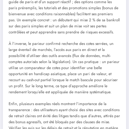
guide de paris et d’un support réactif ; des options comme les
paris préremplis, les tutoriels et des promotions simples (bonus de
bienvenue avec conditions raisonnables) facilitent ses premiers
pas. Un exemple concret : un débutant qui mise 2 % de sa bankroll
sur des paris simples et suit un plan de mise voit ses pertes
contrôlées et peut apprendre sans prendre de risques excessifs.
À l’inverse, le parieur confirmé recherche des cotes serrées, un
large éventail de marchés, l’accès aux paris en direct et la
possibilité d’utiliser des outils avancés (flux de données, multi-
comptes autorisés selon la législation). Un cas pratique : un parieur
utilise un comparateur de cotes pour identifier une belle
opportunité en handicap asiatique, place un pari de valeur, et
recourt au cash-out partiel lorsque le match bascule pour sécuriser
un profit. Sur le long terme, ce type d’approche améliore le
rendement lorsqu’elle est appliquée de manière systématique.
Enfin, plusieurs exemples réels montrent l’importance de la
transparence : des utilisateurs ayant choisi des sites avec conditions
de retrait claires ont évité des litiges tandis que d’autres, attirés par
des bonus agressifs, ont été bloqués par des clauses de mise.
Vérifier les avis sur les délais de retrait et la réputation en matière