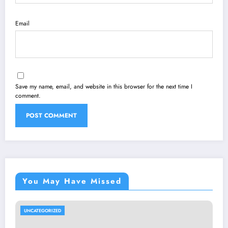
Email
Save my name, email, and website in this browser for the next time I
comment.
You May Have Missed
UNCATEGORIZED