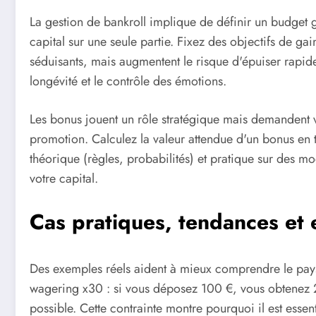
La gestion de bankroll implique de définir un budget g
capital sur une seule partie. Fixez des objectifs de ga
séduisants, mais augmentent le risque d'épuiser rapidem
longévité et le contrôle des émotions.
Les bonus jouent un rôle stratégique mais demandent vig
promotion. Calculez la valeur attendue d'un bonus en 
théorique (règles, probabilités) et pratique sur des m
votre capital.
Cas pratiques, tendances et 
Des exemples réels aident à mieux comprendre le pay
wagering x30 : si vous déposez 100 €, vous obtenez 2
possible. Cette contrainte montre pourquoi il est essen