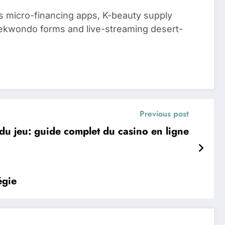
 micro-financing apps, K-beauty supply
aekwondo forms and live-streaming desert-
Previous post
du jeu: guide complet du casino en ligne
égie