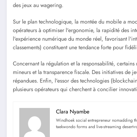
des jeux au wagering.
Sur le plan technologique, la montée du mobile a modi
opérateurs à optimiser l'ergonomie, la rapidité des i
l'expérience numérique du monde réel, favorisant l'int
classements) constituent une tendance forte pour fidélise
Concernant la régulation et la responsabilité, certains 
mineurs et la transparence fiscale. Des initiatives de
répandues. Enfin, l'essor des technologies (blockchai
plusieurs opérateurs qui cherchent à concilier innovati
Clara Nyambe
Windhoek social entrepreneur nomadding thr
taekwondo forms and live-streaming desert-ro