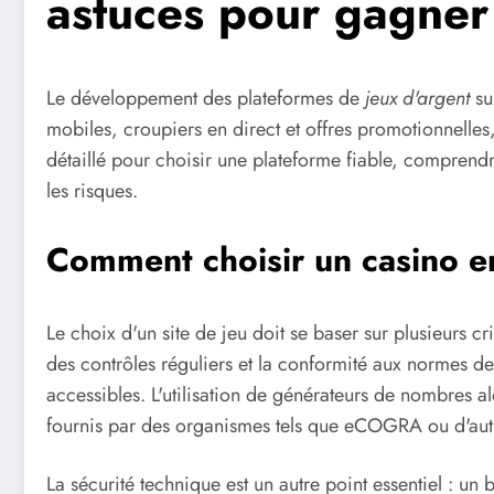
astuces pour gagner
Le développement des plateformes de
jeux d'argent
sur
mobiles, croupiers en direct et offres promotionnelles
détaillé pour choisir une plateforme fiable, comprendr
les risques.
Comment choisir un casino en 
Le choix d'un site de jeu doit se baser sur plusieurs cr
des contrôles réguliers et la conformité aux normes de 
accessibles. L'utilisation de générateurs de nombres al
fournis par des organismes tels que eCOGRA ou d'aut
La sécurité technique est un autre point essentiel : un