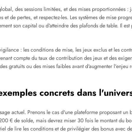
lobal, des sessions limitées, et des mises proportionnées :
ins et de pertes, et respectez-les. Les systèmes de mise progr
ent son capital ou d'atteindre des plafonds de table. Il est 
ilance : les conditions de mise, les jeux exclus et les contr
tenant compte du taux de contribution des jeux et des exig
odes gratuits ou des mises faibles avant d'augmenter l'enjeu
exemples concrets dans l'univers
sage actuel. Prenons le cas d'une plateforme proposant u
00 € de solde, mais devrez miser 30 fois le montant du bon
tiel de lire les conditions et de privilégier des bonus avec