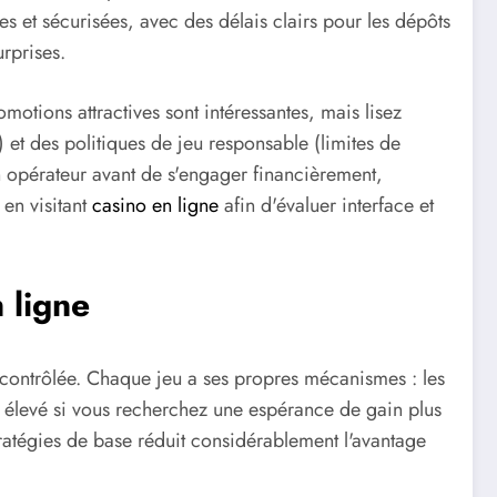
s et sécurisées, avec des délais clairs pour les dépôts
urprises.
romotions attractives sont intéressantes, mais lisez
) et des politiques de jeu responsable (limites de
un opérateur avant de s'engager financièrement,
 en visitant
casino en ligne
afin d'évaluer interface et
 ligne
 incontrôlée. Chaque jeu a ses propres mécanismes : les
TP élevé si vous recherchez une espérance de gain plus
stratégies de base réduit considérablement l'avantage