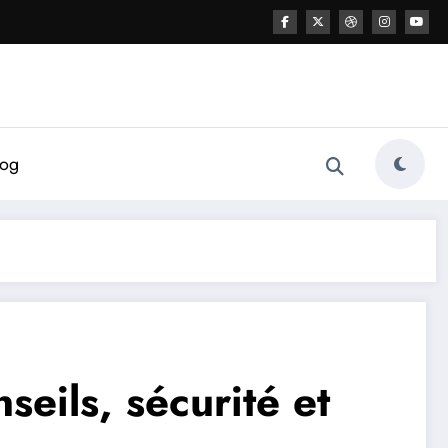
log
seils, sécurité et