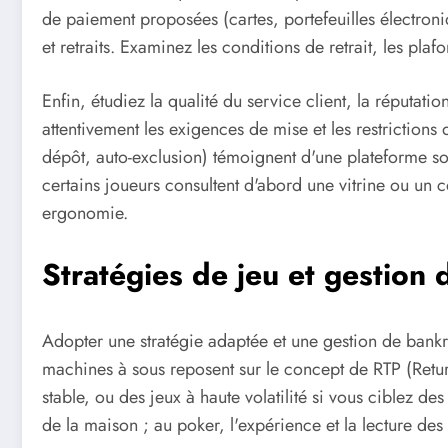
de paiement proposées (cartes, portefeuilles électroni
et retraits. Examinez les conditions de retrait, les plaf
Enfin, étudiez la qualité du service client, la réputatio
attentivement les exigences de mise et les restrictions 
dépôt, auto-exclusion) témoignent d'une plateforme sou
certains joueurs consultent d'abord une vitrine ou un c
ergonomie.
Stratégies de jeu et gestion 
Adopter une stratégie adaptée et une gestion de bankro
machines à sous reposent sur le concept de RTP (Return
stable, ou des jeux à haute volatilité si vous ciblez d
de la maison ; au poker, l'expérience et la lecture de