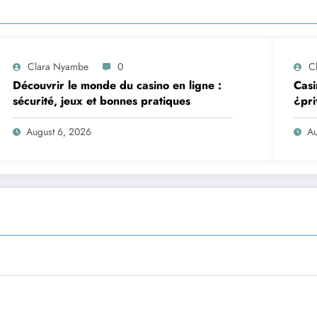
Clara Nyambe
0
C
Découvrir le monde du casino en ligne :
Casi
sécurité, jeux et bonnes pratiques
¿pri
August 6, 2026
Au