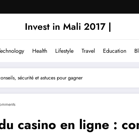
Invest in Mali 2017 |
Technology
Health
Lifestyle
Travel
Education
B
onseils, sécurité et astuces pour gagner
omments
u casino en ligne : con