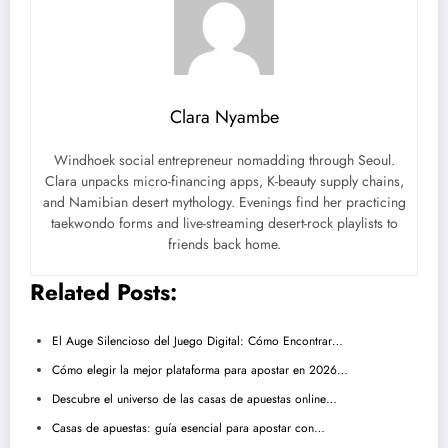
Clara Nyambe
Windhoek social entrepreneur nomadding through Seoul.
Clara unpacks micro-financing apps, K-beauty supply chains,
and Namibian desert mythology. Evenings find her practicing
taekwondo forms and live-streaming desert-rock playlists to
friends back home.
Related Posts:
El Auge Silencioso del Juego Digital: Cómo Encontrar…
Cómo elegir la mejor plataforma para apostar en 2026…
Descubre el universo de las casas de apuestas online…
Casas de apuestas: guía esencial para apostar con…