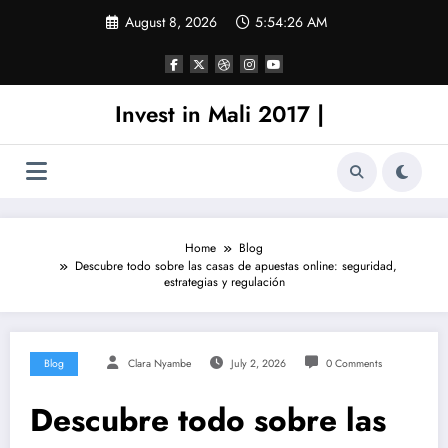
Skip
August 8, 2026
5:54:26 AM
to
content
Invest in Mali 2017 |
Home
Blog
Descubre todo sobre las casas de apuestas online: seguridad,
estrategias y regulación
Blog
Clara Nyambe
July 2, 2026
0 Comments
Descubre todo sobre las