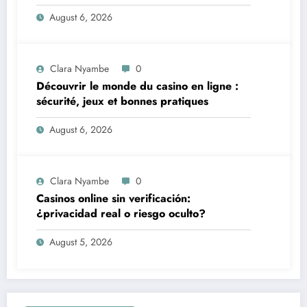
vite et sereinement
August 6, 2026
Clara Nyambe
0
Découvrir le monde du casino en ligne :
sécurité, jeux et bonnes pratiques
August 6, 2026
Clara Nyambe
0
Casinos online sin verificación:
¿privacidad real o riesgo oculto?
August 5, 2026