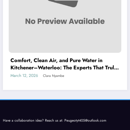
Comfort, Clean Air, and Pure Water in
Kitchener–Waterloo: The Experts That Truly
Care
March 12, 2026
Clara Nyambe
Have a collaboration idea? Reach us at:
Peugeotyt405@outlook.com