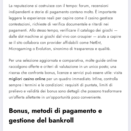
La reputazione si costruisce con il tempo: forum, recensioni
indipendenti e storie di pagamento contano molto. È importante
leggere le esperienze reali per capire come il casino gestisce
contestazioni, richieste di verifica documentale e ritardi nei
pagamenti. Allo stesso tempo, verificare il catalogo dei giochi —
dalle slot machine ai giochi dal vivo con croupier — aiuta a capire
se il sito collabora con provider affidabili come NetEnt,
Microgaming o Evolution, sinonimo di trasparenza e qualità.
Per una selezione aggiornata e comparativa, molte guide online
raccolgono offerte e criteri di valutazione in un unico posto; una
risorsa che confronta bonus, licenze e servizi può essere utile: visita
migliori casino online
per un quadro immediato. Infine, controlla
sempre i termini e le condizioni: requisiti di puntata, limiti di
prelievo e validità dei bonus sono dettagli che possono trasformare
un’offerta allettante in un’opportunità poco conveniente.
Bonus, metodi di pagamento e
gestione del bankroll