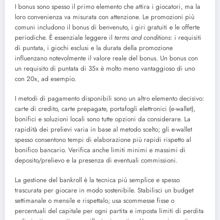
I bonus sono spesso il primo elemento che attira i giocatori, ma la
loro convenienza va misurata con attenzione. Le promozioni più
comuni includono il bonus di benvenuto, i giri gratuiti e le offerte
periodiche. È essenziale leggere il
terms and conditions
: i requisiti
di puntata, i giochi esclusi e la durata della promozione
influenzano notevolmente il valore reale del bonus. Un bonus con
un requisito di puntata di 35x è molto meno vantaggioso di uno
con 20x, ad esempio.
I metodi di pagamento disponibili sono un altro elemento decisivo:
carte di credito, carte prepagate, portafogli elettronici (e-wallet),
bonifici e soluzioni locali sono tutte opzioni da considerare. La
rapidità dei prelievi varia in base al metodo scelto; gli e-wallet
spesso consentono tempi di elaborazione più rapidi rispetto al
bonifico bancario. Verifica anche limiti minimi e massimi di
deposito/prelievo e la presenza di eventuali commissioni.
La gestione del bankroll è la tecnica più semplice e spesso
trascurata per giocare in modo sostenibile. Stabilisci un budget
settimanale o mensile e rispettalo; usa scommesse fisse o
percentuali del capitale per ogni partita e imposta limiti di perdita