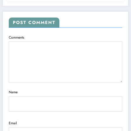
POST COMMENT
Comments
Name
Email