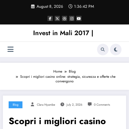
Skip
August 8, 2026
1:36:43 PM
to
content
Invest in Mali 2017 |
Home
Blog
Scopri i migliori casino online: strategia, sicurezza e offerte che
convengono
Blog
Clara Nyambe
July 2, 2026
0 Comments
Scopri i migliori casino