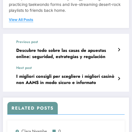
practicing taekwondo forms and live-streaming desert-rock
playlists to friends back home.
View All Posts
Previous post
Descubre todo sobre las casas de apuestas
online: seguridad, estrategias y regulación
Next post
I migliori consigli per scegliere i migliori casinò
non AAMS in modo sicuro e informato
RELATED POSTS
Clara Nyambe
0