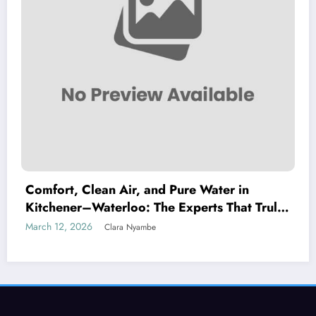
Comfort, Clean Air, and Pure Water in
Kitchener–Waterloo: The Experts That Truly
Care
March 12, 2026
Clara Nyambe